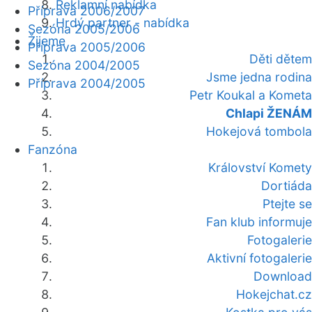
Reklamní nabídka
Příprava 2006/2007
Hrdý partner - nabídka
Sezóna 2005/2006
Žijeme
Příprava 2005/2006
Děti dětem
Sezóna 2004/2005
Jsme jedna rodina
Příprava 2004/2005
Petr Koukal a Kometa
Chlapi ŽENÁM
Hokejová tombola
Fanzóna
Království Komety
Dortiáda
Ptejte se
Fan klub informuje
Fotogalerie
Aktivní fotogalerie
Download
Hokejchat.cz