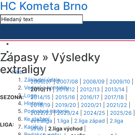
HC Kometa Brno
Zápasy »
Výsledky
extraligy
Klub
Základní údaje
2006/07
|
2007/08
|
2008/09
|
2009/10
|
Vedení a kontakty
2010/11
|
2011/12
|
2012/13
|
2013/14
|
Logo
SEZONA:
2014/15
|
2015/16
|
2016/17
|
2017/18
|
Historie
2018/19
|
2019/20
|
2020/21
|
2021/22
|
Podrobná historie
2022/23
|
2023/24
|
2024/25
|
2025/26
|
Ke stažení
extraliga
|
1.liga
|
2.liga západ
|
2.liga
LIGA:
Kariéra
střed
|
2.liga východ
|
Redakce webu