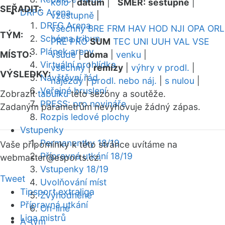
kolo
|
datum
|
SMĚR:
sestupně
|
SEŘADIT:
DRFG Arena
vzestupně
|
DRFG Arena
všechny
BRE
FRM
HAV
HOD
NJI
OPA
ORL
TÝM:
Schéma tribun
PRE
PRO
SUM
TEC
UNI
UUH
VAL
VSE
Plánek areny
MÍSTO:
všude
|
doma
|
venku
|
Virtuální prohlídka
všechny
|
remízy
|
výhry v prodl.
|
VÝSLEDKY:
Návštěvní řád
nájezdy
|
prodl. nebo náj.
|
s nulou
|
Veřejné bruslení
Zobrazit
tabulku
této sezóny a soutěže.
PRESS: pro novináře
Zadaným parametrům nevyhovuje žádný zápas.
Rozpis ledové plochy
Vstupenky
Permanentky 18/19
Vaše připomínky k této stránce uvítáme na
Přípravná utkání 18/19
webmaster
@esports.cz.
Vstupenky 18/19
Tweet
Uvolňování míst
Tipsport extraliga
Zvýhodněné
Přípravná utkání
On-line
Liga mistrů
A-tým