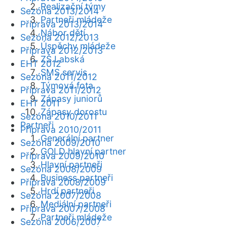
Realizační týmy
Sezóna 2013/2014
Partneři mládeže
Příprava 2013/2014
Nábor dětí
Sezóna 2012/2013
Úspěchy mládeže
Příprava 2012/2013
ZŠ Labská
EHT 2012
SMS servis
Sezóna 2011/2012
Týmová fota
Příprava 2011/2012
Zápasy juniorů
EHT 2011
Zápasy dorostu
Sezóna 2010/2011
Partneři
Příprava 2010/2011
Generální partner
Sezóna 2009/2010
GOLD hlavní partner
Příprava 2009/2010
Hlavní partneři
Sezóna 2008/2009
Business partneři
Příprava 2008/2009
Hrdí partneři
Sezóna 2007/2008
Mediální partneři
Příprava 2007/2008
Partneři mládeže
Sezóna 2006/2007