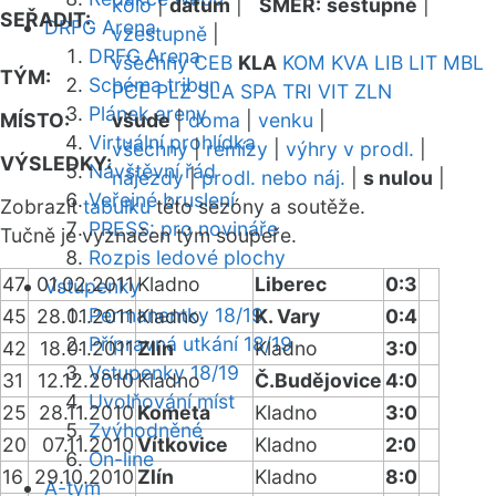
kolo
|
datum
|
SMĚR:
sestupně
|
SEŘADIT:
DRFG Arena
vzestupně
|
DRFG Arena
všechny
CEB
KLA
KOM
KVA
LIB
LIT
MBL
TÝM:
Schéma tribun
PCE
PLZ
SLA
SPA
TRI
VIT
ZLN
Plánek areny
MÍSTO:
všude
|
doma
|
venku
|
Virtuální prohlídka
všechny
|
remízy
|
výhry v prodl.
|
VÝSLEDKY:
Návštěvní řád
nájezdy
|
prodl. nebo náj.
|
s nulou
|
Veřejné bruslení
Zobrazit
tabulku
této sezóny a soutěže.
PRESS: pro novináře
Tučně je vyznačen tým soupeře.
Rozpis ledové plochy
47
01.02.2011
Kladno
Liberec
0:3
Vstupenky
Permanentky 18/19
45
28.01.2011
Kladno
K. Vary
0:4
Přípravná utkání 18/19
42
18.01.2011
Zlín
Kladno
3:0
Vstupenky 18/19
31
12.12.2010
Kladno
Č.Budějovice
4:0
Uvolňování míst
25
28.11.2010
Kometa
Kladno
3:0
Zvýhodněné
20
07.11.2010
Vítkovice
Kladno
2:0
On-line
16
29.10.2010
Zlín
Kladno
8:0
A-tým