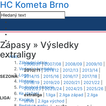
HC Kometa Brno
Zápasy »
Výsledky
extraligy
Klub
Základní údaje
2006/07
|
2007/08
|
2008/09
|
2009/10
|
Vedení a kontakty
2010/11
|
2011/12
|
2012/13
|
2013/14
|
Logo
SEZONA:
2014/15
|
2015/16
|
2016/17
|
2017/18
|
Historie
2018/19
|
2019/20
|
2020/21
|
2021/22
|
Podrobná historie
2022/23
|
2023/24
|
2024/25
|
2025/26
|
Ke stažení
extraliga
|
1.liga
|
2.liga západ
|
2.liga
LIGA:
Kariéra
střed
|
2.liga východ
|
Redakce webu