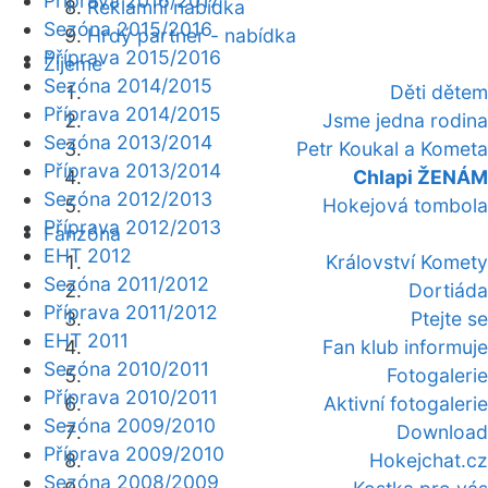
Příprava 2016/2017
Reklamní nabídka
Sezóna 2015/2016
Hrdý partner - nabídka
Příprava 2015/2016
Žijeme
Sezóna 2014/2015
Děti dětem
Příprava 2014/2015
Jsme jedna rodina
Sezóna 2013/2014
Petr Koukal a Kometa
Příprava 2013/2014
Chlapi ŽENÁM
Sezóna 2012/2013
Hokejová tombola
Příprava 2012/2013
Fanzóna
EHT 2012
Království Komety
Sezóna 2011/2012
Dortiáda
Příprava 2011/2012
Ptejte se
EHT 2011
Fan klub informuje
Sezóna 2010/2011
Fotogalerie
Příprava 2010/2011
Aktivní fotogalerie
Sezóna 2009/2010
Download
Příprava 2009/2010
Hokejchat.cz
Sezóna 2008/2009