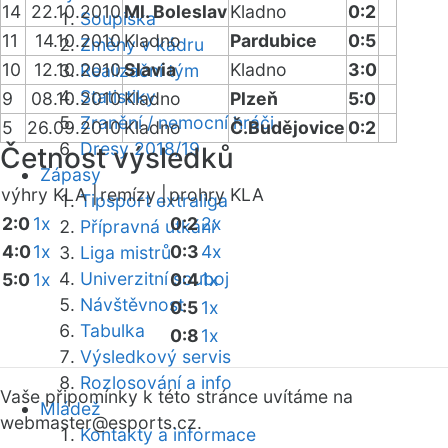
14
22.10.2010
Ml. Boleslav
Kladno
0:2
Soupiska
11
14.10.2010
Kladno
Pardubice
0:5
Změny v kádru
10
12.10.2010
Slavia
Kladno
3:0
Realizační tým
Statistiky
9
08.10.2010
Kladno
Plzeň
5:0
Zranění / nemocní hráči
5
26.09.2010
Kladno
Č.Budějovice
0:2
Dresy 2018/19
Četnost výsledků
Zápasy
výhry KLA |
remízy |
prohry KLA
Tipsport extraliga
2:0
1x
0:2
2x
Přípravná utkání
4:0
1x
0:3
4x
Liga mistrů
Univerzitní souboj
5:0
1x
0:4
1x
Návštěvnost
0:5
1x
Tabulka
0:8
1x
Výsledkový servis
Rozlosování a info
Vaše připomínky k této stránce uvítáme na
Mládež
webmaster
@esports.cz.
Kontakty a informace