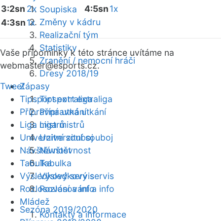
3:2sn
2x
4:5sn
1x
Soupiska
Změny v kádru
4:3sn
1x
Realizační tým
Statistiky
Vaše připomínky k této stránce uvítáme na
Zranění / nemocní hráči
webmaster
@esports.cz.
Dresy 2018/19
Tweet
Zápasy
Tipsport extraliga
Tipsport extraliga
Přípravná utkání
Přípravná utkání
Liga mistrů
Liga mistrů
Univerzitní souboj
Univerzitní souboj
Návštěvnost
Návštěvnost
Tabulka
Tabulka
Výsledkový servis
Výsledkový servis
Rozlosování a info
Rozlosování a info
Mládež
Sezóna 2019/2020
Kontakty a informace