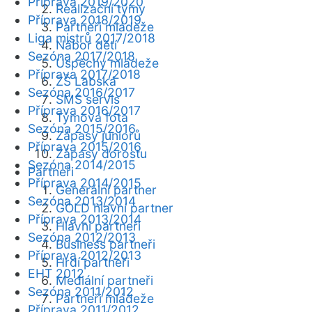
Příprava 2019/2020
Realizační týmy
Příprava 2018/2019
Partneři mládeže
Liga mistrů 2017/2018
Nábor dětí
Sezóna 2017/2018
Úspěchy mládeže
Příprava 2017/2018
ZŠ Labská
Sezóna 2016/2017
SMS servis
Příprava 2016/2017
Týmová fota
Sezóna 2015/2016
Zápasy juniorů
Příprava 2015/2016
Zápasy dorostu
Sezóna 2014/2015
Partneři
Příprava 2014/2015
Generální partner
Sezóna 2013/2014
GOLD hlavní partner
Příprava 2013/2014
Hlavní partneři
Sezóna 2012/2013
Business partneři
Příprava 2012/2013
Hrdí partneři
EHT 2012
Mediální partneři
Sezóna 2011/2012
Partneři mládeže
Příprava 2011/2012