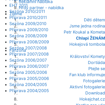
Reklamní nabídka
EHT 2011
Hrdý partner - nabídka
Sezóna 2010/2011
Žijeme
Příprava 2010/2011
Děti dětem
Sezóna 2009/2010
Jsme jedna rodina
Příprava 2009/2010
Petr Koukal a Kometa
Sezóna 2008/2009
Chlapi ŽENÁM
Příprava 2008/2009
Hokejová tombola
Sezóna 2007/2008
Fanzóna
Příprava 2007/2008
Království Komety
Sezóna 2006/2007
Dortiáda
Příprava 2006/2007
Ptejte se
Sezóna 2005/2006
Fan klub informuje
Příprava 2005/2006
Fotogalerie
Sezóna 2004/2005
Aktivní fotogalerie
Příprava 2004/2005
Download
Hokejchat.cz