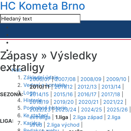
HC Kometa Brno
Zápasy »
Výsledky
extraligy
Klub
Základní údaje
2006/07
|
2007/08
|
2008/09
|
2009/10
|
Vedení a kontakty
2010/11
|
2011/12
|
2012/13
|
2013/14
|
Logo
SEZONA:
2014/15
|
2015/16
|
2016/17
|
2017/18
|
Historie
2018/19
|
2019/20
|
2020/21
|
2021/22
|
Podrobná historie
2022/23
|
2023/24
|
2024/25
|
2025/26
|
Ke stažení
extraliga
|
1.liga
|
2.liga západ
|
2.liga
LIGA:
Kariéra
střed
|
2.liga východ
|
Redakce webu