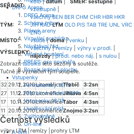
kolo
|
datum
|
SMĚR:
sestupně
|
SEŘADIT:
DRFG Arena
vzestupně
|
DRFG Arena
všechny
BEN
BER
CHM
CHR
HBR
HKR
Schéma tribun
TÝM:
JIH
KAD
LTM
OLO
PIS
TAB
TRE
UNL
VRC
Plánek areny
ZNO
Virtuální prohlídka
MÍSTO:
všude
|
doma
|
venku
|
Návštěvní řád
všechny
|
remízy
|
výhry v prodl.
|
VÝSLEDKY:
Veřejné bruslení
nájezdy
|
prodl. nebo náj.
|
s nulou
|
PRESS: pro novináře
Zobrazit
tabulku
této sezóny a soutěže.
Rozpis ledové plochy
Tučně je vyznačen tým soupeře.
Vstupenky
32
29.12.2010
Litoměřice
Třebíč
3:2sn
Permanentky 18/19
Přípravná utkání 18/19
27
11.12.2010
Litoměřice
Jihlava
4:5sn
Vstupenky 18/19
17
10.11.2010
Litoměřice
Tábor
4:3sn
Uvolňování míst
11
20.10.2010
Litoměřice
Znojmo
3:2sn
Zvýhodněné
Četnost výsledků
On-line
výhry LTM |
remízy |
prohry LTM
A-tým