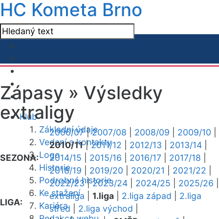
HC Kometa Brno
Zápasy »
Výsledky
extraligy
Klub
Základní údaje
2006/07
|
2007/08
|
2008/09
|
2009/10
|
Vedení a kontakty
2010/11
|
2011/12
|
2012/13
|
2013/14
|
Logo
SEZONA:
2014/15
|
2015/16
|
2016/17
|
2017/18
|
Historie
2018/19
|
2019/20
|
2020/21
|
2021/22
|
Podrobná historie
2022/23
|
2023/24
|
2024/25
|
2025/26
|
Ke stažení
extraliga
|
1.liga
|
2.liga západ
|
2.liga
LIGA:
Kariéra
střed
|
2.liga východ
|
Redakce webu