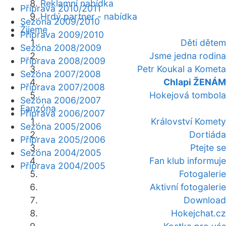
Reklamní nabídka
Příprava 2010/2011
Hrdý partner - nabídka
Sezóna 2009/2010
Žijeme
Příprava 2009/2010
Děti dětem
Sezóna 2008/2009
Jsme jedna rodina
Příprava 2008/2009
Petr Koukal a Kometa
Sezóna 2007/2008
Chlapi ŽENÁM
Příprava 2007/2008
Hokejová tombola
Sezóna 2006/2007
Fanzóna
Příprava 2006/2007
Království Komety
Sezóna 2005/2006
Dortiáda
Příprava 2005/2006
Ptejte se
Sezóna 2004/2005
Fan klub informuje
Příprava 2004/2005
Fotogalerie
Aktivní fotogalerie
Download
Hokejchat.cz