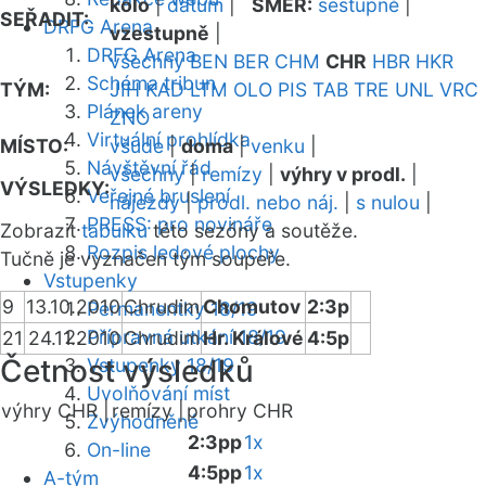
kolo
|
datum
|
SMĚR:
sestupně
|
SEŘADIT:
DRFG Arena
vzestupně
|
DRFG Arena
všechny
BEN
BER
CHM
CHR
HBR
HKR
Schéma tribun
TÝM:
JIH
KAD
LTM
OLO
PIS
TAB
TRE
UNL
VRC
Plánek areny
ZNO
Virtuální prohlídka
MÍSTO:
všude
|
doma
|
venku
|
Návštěvní řád
všechny
|
remízy
|
výhry v prodl.
|
VÝSLEDKY:
Veřejné bruslení
nájezdy
|
prodl. nebo náj.
|
s nulou
|
PRESS: pro novináře
Zobrazit
tabulku
této sezóny a soutěže.
Rozpis ledové plochy
Tučně je vyznačen tým soupeře.
Vstupenky
9
13.10.2010
Chrudim
Chomutov
2:3p
Permanentky 18/19
Přípravná utkání 18/19
21
24.11.2010
Chrudim
Hr. Králové
4:5p
Četnost výsledků
Vstupenky 18/19
Uvolňování míst
výhry CHR |
remízy |
prohry CHR
Zvýhodněné
2:3pp
1x
On-line
4:5pp
1x
A-tým