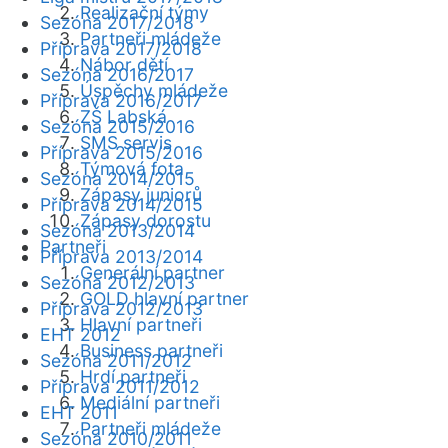
Realizační týmy
Sezóna 2017/2018
Partneři mládeže
Příprava 2017/2018
Nábor dětí
Sezóna 2016/2017
Úspěchy mládeže
Příprava 2016/2017
ZŠ Labská
Sezóna 2015/2016
SMS servis
Příprava 2015/2016
Týmová fota
Sezóna 2014/2015
Zápasy juniorů
Příprava 2014/2015
Zápasy dorostu
Sezóna 2013/2014
Partneři
Příprava 2013/2014
Generální partner
Sezóna 2012/2013
GOLD hlavní partner
Příprava 2012/2013
Hlavní partneři
EHT 2012
Business partneři
Sezóna 2011/2012
Hrdí partneři
Příprava 2011/2012
Mediální partneři
EHT 2011
Partneři mládeže
Sezóna 2010/2011