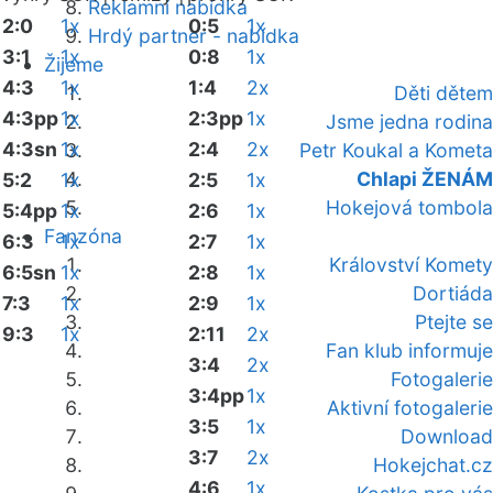
Reklamní nabídka
2:0
1x
0:5
1x
Hrdý partner - nabídka
3:1
1x
0:8
1x
Žijeme
4:3
1x
1:4
2x
Děti dětem
4:3pp
1x
2:3pp
1x
Jsme jedna rodina
4:3sn
1x
2:4
2x
Petr Koukal a Kometa
Chlapi ŽENÁM
5:2
1x
2:5
1x
Hokejová tombola
5:4pp
1x
2:6
1x
Fanzóna
6:3
1x
2:7
1x
Království Komety
6:5sn
1x
2:8
1x
Dortiáda
7:3
1x
2:9
1x
Ptejte se
9:3
1x
2:11
2x
Fan klub informuje
3:4
2x
Fotogalerie
3:4pp
1x
Aktivní fotogalerie
3:5
1x
Download
3:7
2x
Hokejchat.cz
4:6
1x