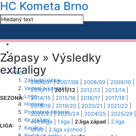
HC Kometa Brno
Zápasy »
Výsledky
extraligy
Klub
Základní údaje
2006/07
|
2007/08
|
2008/09
|
2009/10
|
Vedení a kontakty
2010/11
|
2011/12
|
2012/13
|
2013/14
|
Logo
SEZONA:
2014/15
|
2015/16
|
2016/17
|
2017/18
|
Historie
2018/19
|
2019/20
|
2020/21
|
2021/22
|
Podrobná historie
2022/23
|
2023/24
|
2024/25
|
2025/26
|
Ke stažení
extraliga
|
1.liga
|
2.liga západ
|
2.liga
LIGA:
Kariéra
střed
|
2.liga východ
|
Redakce webu