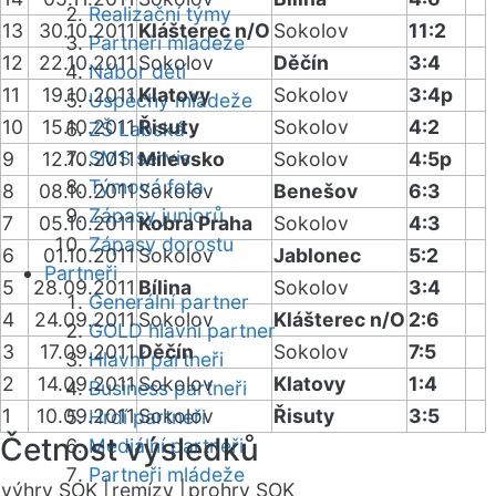
Realizační týmy
13
30.10.2011
Klášterec n/O
Sokolov
11:2
Partneři mládeže
12
22.10.2011
Sokolov
Děčín
3:4
Nábor dětí
11
19.10.2011
Klatovy
Sokolov
3:4p
Úspěchy mládeže
10
15.10.2011
Řisuty
Sokolov
4:2
ZŠ Labská
SMS servis
9
12.10.2011
Milevsko
Sokolov
4:5p
Týmová fota
8
08.10.2011
Sokolov
Benešov
6:3
Zápasy juniorů
7
05.10.2011
Kobra Praha
Sokolov
4:3
Zápasy dorostu
6
01.10.2011
Sokolov
Jablonec
5:2
Partneři
5
28.09.2011
Bílina
Sokolov
3:4
Generální partner
4
24.09.2011
Sokolov
Klášterec n/O
2:6
GOLD hlavní partner
3
17.09.2011
Děčín
Sokolov
7:5
Hlavní partneři
2
14.09.2011
Sokolov
Klatovy
1:4
Business partneři
1
10.09.2011
Sokolov
Řisuty
3:5
Hrdí partneři
Četnost výsledků
Mediální partneři
Partneři mládeže
výhry SOK |
remízy |
prohry SOK