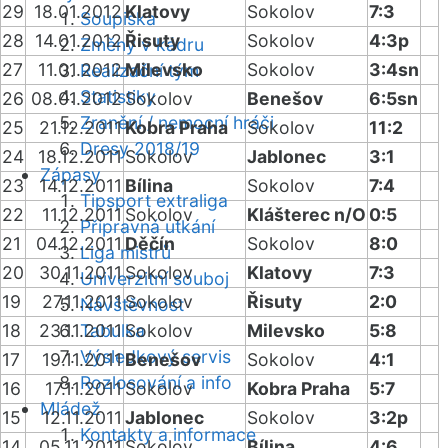
29
18.01.2012
Klatovy
Sokolov
7:3
Soupiska
28
14.01.2012
Řisuty
Sokolov
4:3p
Změny v kádru
27
11.01.2012
Milevsko
Sokolov
3:4sn
Realizační tým
Statistiky
26
08.01.2012
Sokolov
Benešov
6:5sn
Zranění / nemocní hráči
25
21.12.2011
Kobra Praha
Sokolov
11:2
Dresy 2018/19
24
18.12.2011
Sokolov
Jablonec
3:1
Zápasy
23
14.12.2011
Bílina
Sokolov
7:4
Tipsport extraliga
22
11.12.2011
Sokolov
Klášterec n/O
0:5
Přípravná utkání
21
04.12.2011
Děčín
Sokolov
8:0
Liga mistrů
20
30.11.2011
Sokolov
Klatovy
7:3
Univerzitní souboj
19
27.11.2011
Sokolov
Řisuty
2:0
Návštěvnost
18
23.11.2011
Tabulka
Sokolov
Milevsko
5:8
Výsledkový servis
17
19.11.2011
Benešov
Sokolov
4:1
Rozlosování a info
16
17.11.2011
Sokolov
Kobra Praha
5:7
Mládež
15
12.11.2011
Jablonec
Sokolov
3:2p
Kontakty a informace
14
05.11.2011
Sokolov
Bílina
4:6