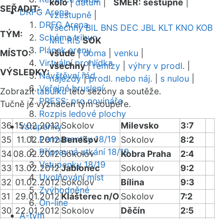
kolo
|
datum
|
SMĚR:
sestupně
|
SEŘADIT:
DRFG Arena
vzestupně
|
DRFG Arena
všechny
BIL
BNS
DEC
JBL
KLT
KNO
KOB
TÝM:
Schéma tribun
MIL
RIS
SOK
Plánek areny
MÍSTO:
všude
|
doma
|
venku
|
Virtuální prohlídka
všechny
|
remízy
|
výhry v prodl.
|
VÝSLEDKY:
Návštěvní řád
nájezdy
|
prodl. nebo náj.
|
s nulou
|
Veřejné bruslení
Zobrazit
tabulku
této sezóny a soutěže.
PRESS: pro novináře
Tučně je vyznačen tým soupeře.
Rozpis ledové plochy
36
15.02.2012
Sokolov
Milevsko
3:7
Vstupenky
Permanentky 18/19
35
11.02.2012
Benešov
Sokolov
8:2
Přípravná utkání 18/19
34
08.02.2012
Sokolov
Kobra Praha
2:4
Vstupenky 18/19
33
13.02.2012
Jablonec
Sokolov
9:2
Uvolňování míst
32
01.02.2012
Sokolov
Bílina
9:3
Zvýhodněné
31
29.01.2012
Klášterec n/O
Sokolov
7:2
On-line
30
22.01.2012
Sokolov
Děčín
2:5
A-tým