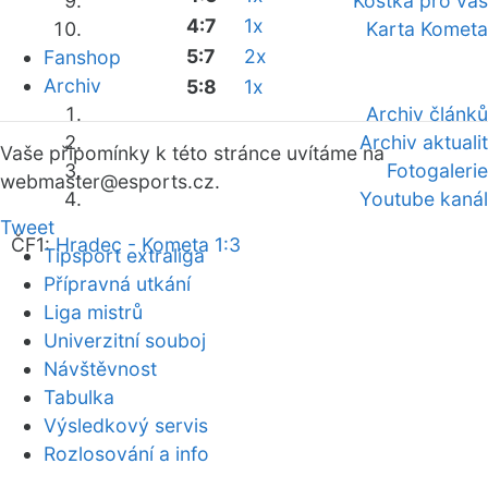
Kostka pro vás
4:7
1x
Karta Kometa
5:7
2x
Fanshop
Archiv
5:8
1x
Archiv článků
Archiv aktualit
Vaše připomínky k této stránce uvítáme na
Fotogalerie
webmaster
@esports.cz.
Youtube kanál
Tweet
ČF1:
Hradec - Kometa 1:3
Tipsport extraliga
Přípravná utkání
Liga mistrů
Univerzitní souboj
Návštěvnost
Tabulka
Výsledkový servis
Rozlosování a info