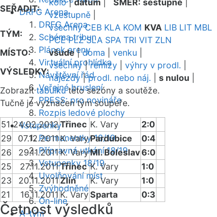
kolo
|
datum
|
SMĚR:
sestupně
|
SEŘADIT:
DRFG Arena
vzestupně
|
DRFG Arena
všechny
CEB
KLA
KOM
KVA
LIB
LIT
MBL
TÝM:
Schéma tribun
PCE
PLZ
SLA
SPA
TRI
VIT
ZLN
Plánek areny
MÍSTO:
všude
|
doma
|
venku
|
Virtuální prohlídka
všechny
|
remízy
|
výhry v prodl.
|
VÝSLEDKY:
Návštěvní řád
nájezdy
|
prodl. nebo náj.
|
s nulou
|
Veřejné bruslení
Zobrazit
tabulku
této sezóny a soutěže.
PRESS: pro novináře
Tučně je vyznačen tým soupeře.
Rozpis ledové plochy
51
24.02.2012
Třinec
K. Vary
2:0
Vstupenky
Permanentky 18/19
29
07.12.2011
K. Vary
Pardubice
0:4
Přípravná utkání 18/19
26
29.11.2011
K. Vary
Ml. Boleslav
6:0
Vstupenky 18/19
25
27.11.2011
Třinec
K. Vary
1:0
Uvolňování míst
23
20.11.2011
Zlín
K. Vary
1:0
Zvýhodněné
21
16.11.2011
K. Vary
Sparta
0:3
On-line
Četnost výsledků
A-tým