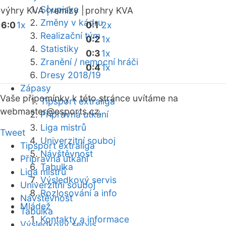
Soupiska
výhry KVA |
remízy |
prohry KVA
Změny v kádru
6:0
1x
0:1
2x
Realizační tým
0:2
1x
Statistiky
0:3
1x
Zranění / nemocní hráči
0:4
1x
Dresy 2018/19
Zápasy
Vaše připomínky k této stránce uvítáme na
Tipsport extraliga
webmaster
@esports.cz.
Přípravná utkání
Liga mistrů
Tweet
Univerzitní souboj
Tipsport extraliga
Návštěvnost
Přípravná utkání
Tabulka
Liga mistrů
Výsledkový servis
Univerzitní souboj
Rozlosování a info
Návštěvnost
Mládež
Tabulka
Kontakty a informace
Výsledkový servis