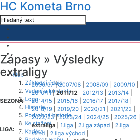
HC Kometa Brno
Zápasy »
Výsledky
extraligy
Klub
Základní údaje
2006/07
|
2007/08
|
2008/09
|
2009/10
|
Vedení a kontakty
2010/11
|
2011/12
|
2012/13
|
2013/14
|
Logo
SEZONA:
2014/15
|
2015/16
|
2016/17
|
2017/18
|
Historie
2018/19
|
2019/20
|
2020/21
|
2021/22
|
Podrobná historie
2022/23
|
2023/24
|
2024/25
|
2025/26
|
Ke stažení
extraliga
|
1.liga
|
2.liga západ
|
2.liga
LIGA:
Kariéra
střed
|
2.liga východ
|
Redakce webu