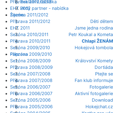
Příprava 2012/2013
Reklamní nabídka
EHT 2012
Hrdý partner - nabídka
Žijeme
Sezóna 2011/2012
Příprava 2011/2012
Děti dětem
EHT 2011
Jsme jedna rodina
Sezóna 2010/2011
Petr Koukal a Kometa
Příprava 2010/2011
Chlapi ŽENÁM
Sezóna 2009/2010
Hokejová tombola
Fanzóna
Příprava 2009/2010
Sezóna 2008/2009
Království Komety
Příprava 2008/2009
Dortiáda
Sezóna 2007/2008
Ptejte se
Příprava 2007/2008
Fan klub informuje
Sezóna 2006/2007
Fotogalerie
Příprava 2006/2007
Aktivní fotogalerie
Sezóna 2005/2006
Download
Příprava 2005/2006
Hokejchat.cz