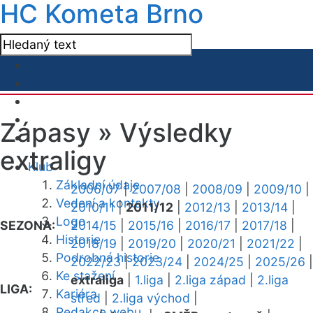
HC Kometa Brno
Zápasy »
Výsledky
extraligy
Klub
Základní údaje
2006/07
|
2007/08
|
2008/09
|
2009/10
|
Vedení a kontakty
2010/11
|
2011/12
|
2012/13
|
2013/14
|
Logo
SEZONA:
2014/15
|
2015/16
|
2016/17
|
2017/18
|
Historie
2018/19
|
2019/20
|
2020/21
|
2021/22
|
Podrobná historie
2022/23
|
2023/24
|
2024/25
|
2025/26
|
Ke stažení
extraliga
|
1.liga
|
2.liga západ
|
2.liga
LIGA:
Kariéra
střed
|
2.liga východ
|
Redakce webu