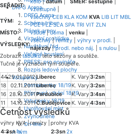
kolo
|
datum
|
SMĚR:
sestupně
|
SEŘADIT:
DRFG Arena
vzestupně
|
DRFG Arena
všechny
CEB
KLA
KOM
KVA
LIB
LIT
MBL
TÝM:
Schéma tribun
PCE
PLZ
SLA
SPA
TRI
VIT
ZLN
Plánek areny
MÍSTO:
všude
|
doma
|
venku
|
Virtuální prohlídka
všechny
|
remízy
|
výhry v prodl.
|
VÝSLEDKY:
Návštěvní řád
nájezdy
|
prodl. nebo náj.
|
s nulou
|
Veřejné bruslení
Zobrazit
tabulku
této sezóny a soutěže.
PRESS: pro novináře
Tučně je vyznačen tým soupeře.
Rozpis ledové plochy
44
29.01.2012
Liberec
K. Vary
3:2sn
Vstupenky
Permanentky 18/19
18
02.11.2011
Liberec
K. Vary
3:2sn
Přípravná utkání 18/19
16
28.10.2011
Pardubice
K. Vary
3:4sn
Vstupenky 18/19
11
14.10.2011
Č.Budějovice
K. Vary
4:3sn
Uvolňování míst
Četnost výsledků
Zvýhodněné
výhry KVA |
remízy |
prohry KVA
On-line
4:3sn
1x
2:3sn
2x
A-tým