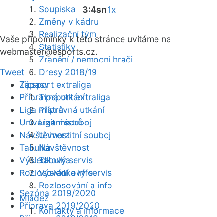
Soupiska
3:4sn
1x
Změny v kádru
Realizační tým
Vaše připomínky k této stránce uvítáme na
Statistiky
webmaster
@esports.cz.
Zranění / nemocní hráči
Tweet
Dresy 2018/19
Zápasy
Tipsport extraliga
Přípravná utkání
Tipsport extraliga
Liga mistrů
Přípravná utkání
Univerzitní souboj
Liga mistrů
Návštěvnost
Univerzitní souboj
Tabulka
Návštěvnost
Výsledkový servis
Tabulka
Rozlosování a info
Výsledkový servis
Rozlosování a info
Sezóna 2019/2020
Mládež
Příprava 2019/2020
Kontakty a informace