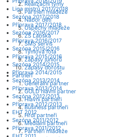
Příprava 2018/2019
Realizační týmy
Liga mistrů 2017/2018
Partneři mládeže
Sezóna 2017/2018
Nábor dětí
Příprava 2017/2018
Úspěchy mládeže
Sezóna 2016/2017
ZŠ Labská
Příprava 2016/2017
SMS servis
Sezóna 2015/2016
Týmová fota
Příprava 2015/2016
Zápasy juniorů
Sezóna 2014/2015
Zápasy dorostu
Příprava 2014/2015
Partneři
Sezóna 2013/2014
Generální partner
Příprava 2013/2014
GOLD hlavní partner
Sezóna 2012/2013
Hlavní partneři
Příprava 2012/2013
Business partneři
EHT 2012
Hrdí partneři
Sezóna 2011/2012
Mediální partneři
Příprava 2011/2012
Partneři mládeže
EHT 2011