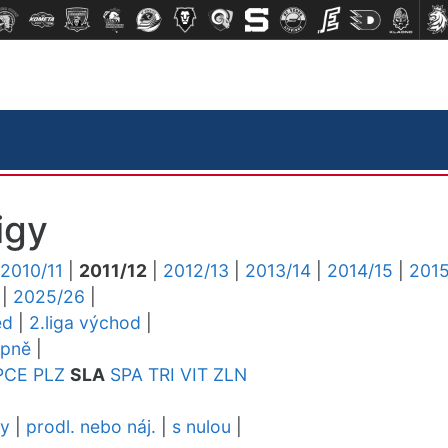
igy
2010/11
|
2011/12
|
2012/13
|
2013/14
|
2014/15
|
2015
|
2025/26
|
ed
|
2.liga východ
|
upně
|
PCE
PLZ
SLA
SPA
TRI
VIT
ZLN
dy
|
prodl. nebo náj.
|
s nulou
|