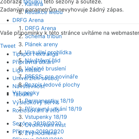
Zobrazit
tabulku
této sezóny a soutěže.
Kariéra
Zadaným parametrům nevyhovuje žádný zápas.
Redakce webu
DRFG Arena
DRFG Arena
Vaše připomínky k této stránce uvítáme na webmaste
Schéma tribun
Plánek areny
Tweet
Virtuální prohlídka
Tipsport extraliga
Návštěvní řád
Přípravná utkání
Veřejné bruslení
Liga mistrů
PRESS: pro novináře
Univerzitní souboj
Rozpis ledové plochy
Návštěvnost
Vstupenky
Tabulka
Permanentky 18/19
Výsledkový servis
Přípravná utkání 18/19
Rozlosování a info
Vstupenky 18/19
Sezóna 2019/2020
Uvolňování míst
Příprava 2019/2020
Zvýhodněné