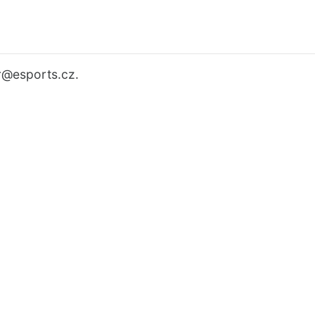
r
@esports.cz.