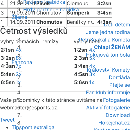
Reklamní nabídka
4
21.09.2011
Písek
Olomouc
3:2sn
Hrdý partner - nabídka
3
19.09.2011
Chomutov
Šumperk
3:4sn
Žijeme
1
14.09.2011
Chomutov
Benátky n/J
4:3sn
Děti dětem
Četnost výsledků
Jsme jedna rodina
Petr Koukal a Kometa
výhry domácích
remízy
výhry hostí
Chlapi ŽENÁM
2:1sn
4x
1:2sn
4x
Hokejová tombola
3:2sn
8x
2:3sn
5x
Fanzóna
4:3sn
7x
3:4sn
4x
Království Komety
5:4sn
2x
4:5sn
3x
Dortiáda
6:5sn
1x
5:6sn
1x
Ptejte se
Fan klub informuje
Vaše připomínky k této stránce uvítáme na
Fotogalerie
webmaster
@esports.cz.
Aktivní fotogalerie
Download
Tweet
Hokejchat.cz
Tipsport extraliga