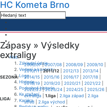
HC Kometa Brno
Zápasy »
Výsledky
extraligy
Klub
Základní údaje
2006/07
|
2007/08
|
2008/09
|
2009/10
|
Vedení a kontakty
2010/11
|
2011/12
|
2012/13
|
2013/14
|
Logo
SEZONA:
2014/15
|
2015/16
|
2016/17
|
2017/18
|
Historie
2018/19
|
2019/20
|
2020/21
|
2021/22
|
Podrobná historie
2022/23
|
2023/24
|
2024/25
|
2025/26
|
Ke stažení
extraliga
|
1.liga
|
2.liga západ
|
2.liga
LIGA:
Kariéra
střed
|
2.liga východ
|
Redakce webu