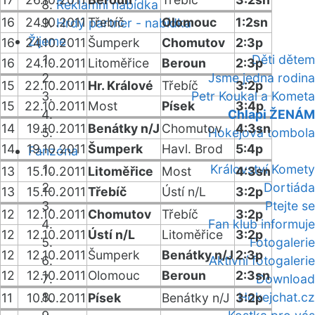
Reklamní nabídka
16
24.10.2011
Třebíč
Olomouc
1:2sn
Hrdý partner - nabídka
Žijeme
16
24.10.2011
Šumperk
Chomutov
2:3p
Děti dětem
16
24.10.2011
Litoměřice
Beroun
2:3p
Jsme jedna rodina
15
22.10.2011
Hr. Králové
Třebíč
3:2p
Petr Koukal a Kometa
15
22.10.2011
Most
Písek
3:4p
Chlapi ŽENÁM
14
19.10.2011
Benátky n/J
Chomutov
4:3sn
Hokejová tombola
14
19.10.2011
Šumperk
Havl. Brod
5:4p
Fanzóna
Království Komety
13
15.10.2011
Litoměřice
Most
4:3sn
Dortiáda
13
15.10.2011
Třebíč
Ústí n/L
3:2p
Ptejte se
12
12.10.2011
Chomutov
Třebíč
3:2p
Fan klub informuje
12
12.10.2011
Ústí n/L
Litoměřice
3:2p
Fotogalerie
12
12.10.2011
Šumperk
Benátky n/J
2:3p
Aktivní fotogalerie
12
12.10.2011
Olomouc
Beroun
2:3sn
Download
Hokejchat.cz
11
10.10.2011
Písek
Benátky n/J
3:2p