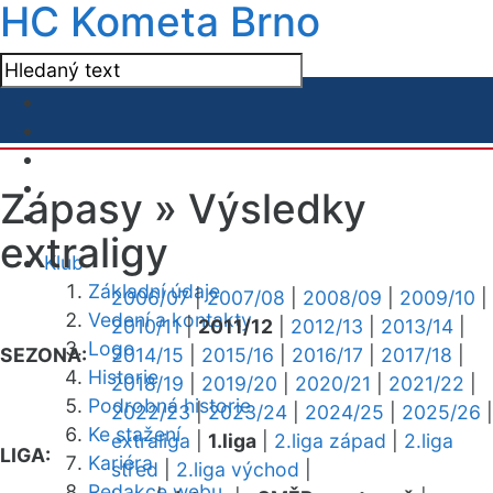
HC Kometa Brno
Zápasy »
Výsledky
extraligy
Klub
Základní údaje
2006/07
|
2007/08
|
2008/09
|
2009/10
|
Vedení a kontakty
2010/11
|
2011/12
|
2012/13
|
2013/14
|
Logo
SEZONA:
2014/15
|
2015/16
|
2016/17
|
2017/18
|
Historie
2018/19
|
2019/20
|
2020/21
|
2021/22
|
Podrobná historie
2022/23
|
2023/24
|
2024/25
|
2025/26
|
Ke stažení
extraliga
|
1.liga
|
2.liga západ
|
2.liga
LIGA:
Kariéra
střed
|
2.liga východ
|
Redakce webu