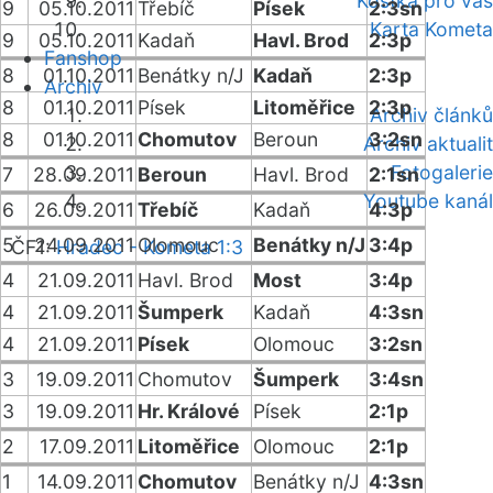
Kostka pro vás
9
05.10.2011
Třebíč
Písek
2:3sn
Karta Kometa
9
05.10.2011
Kadaň
Havl. Brod
2:3p
Fanshop
8
01.10.2011
Benátky n/J
Kadaň
2:3p
Archiv
8
01.10.2011
Písek
Litoměřice
2:3p
Archiv článků
8
01.10.2011
Chomutov
Beroun
3:2sn
Archiv aktualit
Fotogalerie
7
28.09.2011
Beroun
Havl. Brod
2:1sn
Youtube kanál
6
26.09.2011
Třebíč
Kadaň
4:3p
5
24.09.2011
Olomouc
Benátky n/J
3:4p
ČF1:
Hradec - Kometa 1:3
4
21.09.2011
Havl. Brod
Most
3:4p
4
21.09.2011
Šumperk
Kadaň
4:3sn
4
21.09.2011
Písek
Olomouc
3:2sn
3
19.09.2011
Chomutov
Šumperk
3:4sn
3
19.09.2011
Hr. Králové
Písek
2:1p
2
17.09.2011
Litoměřice
Olomouc
2:1p
1
14.09.2011
Chomutov
Benátky n/J
4:3sn