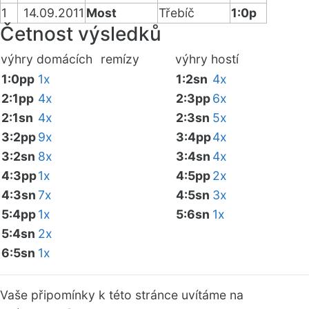
1
14.09.2011
Most
Třebíč
1:0p
Četnost výsledků
výhry domácích
remízy
výhry hostí
1:0pp
1x
1:2sn
4x
2:1pp
4x
2:3pp
6x
2:1sn
4x
2:3sn
5x
3:2pp
9x
3:4pp
4x
3:2sn
8x
3:4sn
4x
4:3pp
1x
4:5pp
2x
4:3sn
7x
4:5sn
3x
5:4pp
1x
5:6sn
1x
5:4sn
2x
6:5sn
1x
Vaše připomínky k této stránce uvítáme na