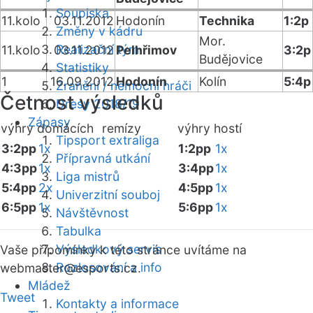
Soupiska
11.kolo
03.11.2012
Hodonín
Technika
1:2p
Změny v kádru
Mor.
Realizační tým
11.kolo
03.11.2012
Pelhřimov
3:2p
Budějovice
Statistiky
1
16.09.2012
Hodonín
Kolín
5:4p
Zranění / nemocní hráči
Četnost výsledků
Dresy 2018/19
Zápasy
výhry domácích
remízy
výhry hostí
Tipsport extraliga
3:2pp
1x
1:2pp
1x
Přípravná utkání
4:3pp
1x
3:4pp
1x
Liga mistrů
5:4pp
2x
4:5pp
1x
Univerzitní souboj
6:5pp
1x
5:6pp
1x
Návštěvnost
Tabulka
Výsledkový servis
Vaše připomínky k této stránce uvítáme na
Rozlosování a info
webmaster
@esports.cz.
Mládež
Tweet
Kontakty a informace