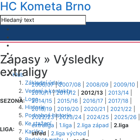
HC Kometa Brno
Zápasy »
Výsledky
extraligy
Klub
Základní údaje
2006/07
|
2007/08
|
2008/09
|
2009/10
|
Vedení a kontakty
2010/11
|
2011/12
|
2012/13
|
2013/14
|
Logo
SEZONA:
2014/15
|
2015/16
|
2016/17
|
2017/18
|
Historie
2018/19
|
2019/20
|
2020/21
|
2021/22
|
Podrobná historie
2022/23
|
2023/24
|
2024/25
|
2025/26
|
Ke stažení
extraliga
|
1.liga
|
2.liga západ
|
2.liga
LIGA:
Kariéra
střed
|
2.liga východ
|
Redakce webu