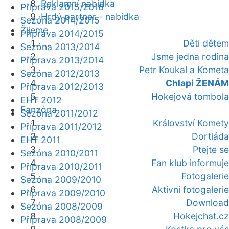
Reklamní nabídka
Příprava 2015/2016
Hrdý partner - nabídka
Sezóna 2014/2015
Žijeme
Příprava 2014/2015
Děti dětem
Sezóna 2013/2014
Jsme jedna rodina
Příprava 2013/2014
Petr Koukal a Kometa
Sezóna 2012/2013
Chlapi ŽENÁM
Příprava 2012/2013
Hokejová tombola
EHT 2012
Fanzóna
Sezóna 2011/2012
Království Komety
Příprava 2011/2012
Dortiáda
EHT 2011
Ptejte se
Sezóna 2010/2011
Fan klub informuje
Příprava 2010/2011
Fotogalerie
Sezóna 2009/2010
Aktivní fotogalerie
Příprava 2009/2010
Download
Sezóna 2008/2009
Hokejchat.cz
Příprava 2008/2009