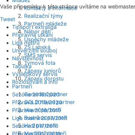
Mládež
Vaše připomínky k této stránce uvítáme na webmaste
Kontakty a informace
Realizační týmy
Tweet
Partneři mládeže
Tipsport extraliga
Nábor dětí
Přípravná utkání
Úspěchy mládeže
Liga mistrů
ZŠ Labská
Univerzitní souboj
SMS servis
Návštěvnost
Týmová fota
Tabulka
Zápasy juniorů
Výsledkový servis
Zápasy dorostu
Rozlosování a info
Partneři
Generální partner
Sezóna 2019/2020
GOLD hlavní partner
Příprava 2019/2020
Hlavní partneři
Příprava 2018/2019
Business partneři
Liga mistrů 2017/2018
Hrdí partneři
Sezóna 2017/2018
Mediální partneři
Příprava 2017/2018