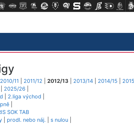
igy
2010/11
|
2011/12
|
2012/13
|
2013/14
|
2014/15
|
2015
|
2025/26
|
ed
|
2.liga východ
|
upně
|
RIS
SOK
TAB
y
|
prodl. nebo náj.
|
s nulou
|