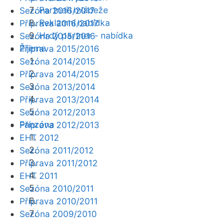
Partneři mládeže
Sezóna 2016/2017
Reklamní nabídka
Příprava 2016/2017
Hrdý partner - nabídka
Sezóna 2015/2016
Žijeme
Příprava 2015/2016
Sezóna 2014/2015
Příprava 2014/2015
Sezóna 2013/2014
Příprava 2013/2014
Sezóna 2012/2013
Fanzóna
Příprava 2012/2013
EHT 2012
Sezóna 2011/2012
Příprava 2011/2012
EHT 2011
Sezóna 2010/2011
Příprava 2010/2011
Sezóna 2009/2010