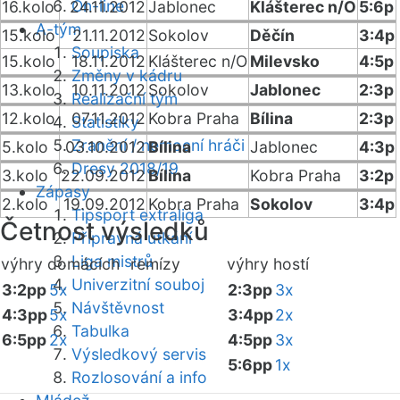
On-line
16.kolo
24.11.2012
Jablonec
Klášterec n/O
5:6p
A-tým
15.kolo
21.11.2012
Sokolov
Děčín
3:4p
Soupiska
15.kolo
18.11.2012
Klášterec n/O
Milevsko
4:5p
Změny v kádru
13.kolo
10.11.2012
Sokolov
Jablonec
2:3p
Realizační tým
12.kolo
07.11.2012
Kobra Praha
Bílina
2:3p
Statistiky
Zranění / nemocní hráči
5.kolo
03.10.2012
Bílina
Jablonec
4:3p
Dresy 2018/19
3.kolo
22.09.2012
Bílina
Kobra Praha
3:2p
Zápasy
2.kolo
19.09.2012
Kobra Praha
Sokolov
3:4p
Tipsport extraliga
Četnost výsledků
Přípravná utkání
Liga mistrů
výhry domácích
remízy
výhry hostí
Univerzitní souboj
3:2pp
5x
2:3pp
3x
Návštěvnost
4:3pp
5x
3:4pp
2x
Tabulka
6:5pp
2x
4:5pp
3x
Výsledkový servis
5:6pp
1x
Rozlosování a info