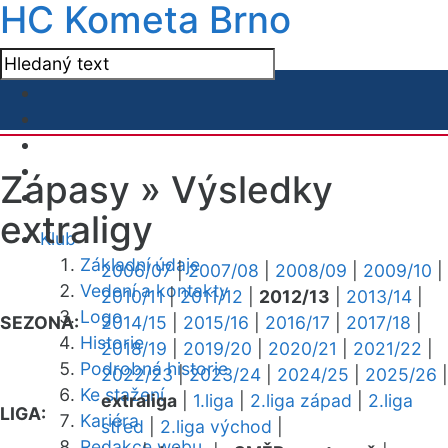
HC Kometa Brno
Zápasy »
Výsledky
extraligy
Klub
Základní údaje
2006/07
|
2007/08
|
2008/09
|
2009/10
|
Vedení a kontakty
2010/11
|
2011/12
|
2012/13
|
2013/14
|
Logo
SEZONA:
2014/15
|
2015/16
|
2016/17
|
2017/18
|
Historie
2018/19
|
2019/20
|
2020/21
|
2021/22
|
Podrobná historie
2022/23
|
2023/24
|
2024/25
|
2025/26
|
Ke stažení
extraliga
|
1.liga
|
2.liga západ
|
2.liga
LIGA:
Kariéra
střed
|
2.liga východ
|
Redakce webu