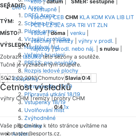
kolo
|
datum
|
SMĚR:
sestupně
|
SEŘADIT:
DRFG Arena
vzestupně
|
DRFG Arena
všechny
CEB
CHM
KLA
KOM
KVA
LIB
LIT
TÝM:
Schéma tribun
PCE
PLZ
SLA
SPA
TRI
VIT
ZLN
Plánek areny
MÍSTO:
všude
|
doma
|
venku
|
Virtuální prohlídka
všechny
|
remízy
|
výhry v prodl.
|
VÝSLEDKY:
Návštěvní řád
nájezdy
|
prodl. nebo náj.
|
s nulou
|
Veřejné bruslení
Zobrazit
tabulku
této sezóny a soutěže.
PRESS: pro novináře
Tučně je vyznačen tým soupeře.
Rozpis ledové plochy
50
22.02.2013
Chomutov
Slavia
0:4
Vstupenky
Četnost výsledků
Permanentky 18/19
Přípravná utkání 18/19
výhry CHM |
remízy |
prohry CHM
Vstupenky 18/19
0:4
1x
Uvolňování míst
Zvýhodněné
Vaše připomínky k této stránce uvítáme na
On-line
webmaster
@esports.cz.
A-tým