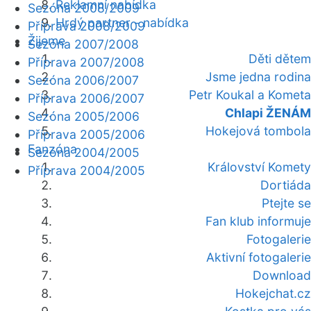
Reklamní nabídka
Sezóna 2008/2009
Hrdý partner - nabídka
Příprava 2008/2009
Žijeme
Sezóna 2007/2008
Děti dětem
Příprava 2007/2008
Jsme jedna rodina
Sezóna 2006/2007
Petr Koukal a Kometa
Příprava 2006/2007
Chlapi ŽENÁM
Sezóna 2005/2006
Hokejová tombola
Příprava 2005/2006
Fanzóna
Sezóna 2004/2005
Království Komety
Příprava 2004/2005
Dortiáda
Ptejte se
Fan klub informuje
Fotogalerie
Aktivní fotogalerie
Download
Hokejchat.cz