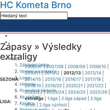
HC Kometa Brno
Zápasy »
Výsledky
extraligy
Klub
Základní údaje
2006/07
|
2007/08
|
2008/09
|
2009/10
|
Vedení a kontakty
2010/11
|
2011/12
|
2012/13
|
2013/14
|
Logo
SEZONA:
2014/15
|
2015/16
|
2016/17
|
2017/18
|
Historie
2018/19
|
2019/20
|
2020/21
|
2021/22
|
Podrobná historie
2022/23
|
2023/24
|
2024/25
|
2025/26
|
Ke stažení
extraliga
|
1.liga
|
2.liga západ
|
2.liga
LIGA:
Kariéra
střed
|
2.liga východ
|
Redakce webu