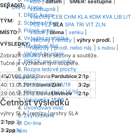
kolo
|
datum
|
SMĚR:
sestupně
|
SEŘADIT:
DRFG Arena
vzestupně
|
DRFG Arena
všechny
CEB
CHM
KLA
KOM
KVA
LIB
LIT
TÝM:
Schéma tribun
PCE
PLZ
SLA
SPA
TRI
VIT
ZLN
Plánek areny
MÍSTO:
všude
|
doma
|
venku
|
Virtuální prohlídka
všechny
|
remízy
|
výhry v prodl.
|
VÝSLEDKY:
Návštěvní řád
nájezdy
|
prodl. nebo náj.
|
s nulou
|
Veřejné bruslení
Zobrazit
tabulku
této sezóny a soutěže.
PRESS: pro novináře
Tučně je vyznačen tým soupeře.
Rozpis ledové plochy
45
01.02.2013
Slavia
Pardubice
2:1p
Vstupenky
Permanentky 18/19
40
13.01.2013
Slavia
Zlín
3:2p
Přípravná utkání 18/19
29
06.12.2012
Slavia
Litvínov
2:1p
Vstupenky 18/19
Četnost výsledků
Uvolňování míst
výhry SLA |
remízy |
prohry SLA
Zvýhodněné
2:1pp
2x
On-line
3:2pp
1x
A-tým