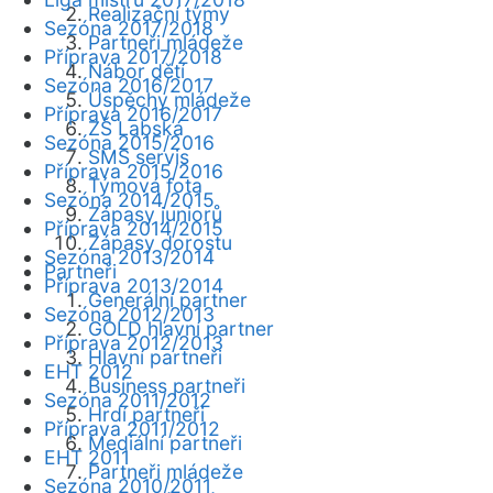
Realizační týmy
Sezóna 2017/2018
Partneři mládeže
Příprava 2017/2018
Nábor dětí
Sezóna 2016/2017
Úspěchy mládeže
Příprava 2016/2017
ZŠ Labská
Sezóna 2015/2016
SMS servis
Příprava 2015/2016
Týmová fota
Sezóna 2014/2015
Zápasy juniorů
Příprava 2014/2015
Zápasy dorostu
Sezóna 2013/2014
Partneři
Příprava 2013/2014
Generální partner
Sezóna 2012/2013
GOLD hlavní partner
Příprava 2012/2013
Hlavní partneři
EHT 2012
Business partneři
Sezóna 2011/2012
Hrdí partneři
Příprava 2011/2012
Mediální partneři
EHT 2011
Partneři mládeže
Sezóna 2010/2011