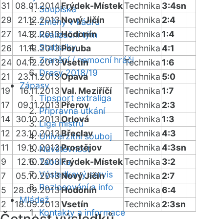
31
08.01.2014
Frýdek-Místek
Technika
3:4sn
Soupiska
29
21.12.2013
Nový Jičín
Technika
2:4
Změny v kádru
27
14.12.2013
Hodonín
Technika
1:4
Realizační tým
Statistiky
26
11.12.2013
Poruba
Technika
4:1
Zranění / nemocní hráči
24
04.12.2013
Vsetín
Technika
1:6
Dresy 2018/19
21
23.11.2013
Opava
Technika
5:0
Zápasy
19
16.11.2013
Val. Meziříčí
Technika
1:7
Tipsport extraliga
17
09.11.2013
Přerov
Technika
2:3
Přípravná utkání
14
30.10.2013
Orlová
Technika
1:3
Liga mistrů
12
23.10.2013
Břeclav
Technika
4:3
Univerzitní souboj
11
19.10.2013
Prostějov
Technika
4:3sn
Návštěvnost
9
12.10.2013
Tabulka
Frýdek-Místek
Technika
3:2
Výsledkový servis
7
05.10.2013
Nový Jičín
Technika
2:7
Rozlosování a info
5
28.09.2013
Hodonín
Technika
6:4
Mládež
2
18.09.2013
Vsetín
Technika
2:3sn
Kontakty a informace