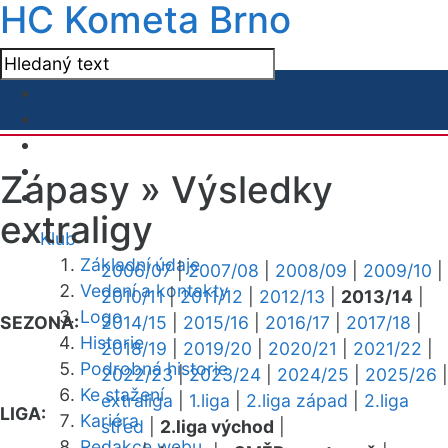
HC Kometa Brno
Zápasy »
Výsledky
extraligy
Klub
Základní údaje
2006/07
|
2007/08
|
2008/09
|
2009/10
|
Vedení a kontakty
2010/11
|
2011/12
|
2012/13
|
2013/14
|
Logo
SEZONA:
2014/15
|
2015/16
|
2016/17
|
2017/18
|
Historie
2018/19
|
2019/20
|
2020/21
|
2021/22
|
Podrobná historie
2022/23
|
2023/24
|
2024/25
|
2025/26
|
Ke stažení
extraliga
|
1.liga
|
2.liga západ
|
2.liga
LIGA:
Kariéra
střed
|
2.liga východ
|
Redakce webu