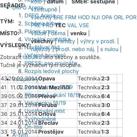
kolo
|
datum
|
SMĚR:
sestupně
|
SEŘADIT:
DRFG Arena
vzestupně
|
DRFG Arena
všechny
BRE
FRM
HOD
NJI
OPA
ORL
POR
TÝM:
Schéma tribun
PRE
PRO
TEC
VAL
VSE
Plánek areny
MÍSTO:
všude
|
doma
|
venku
|
Virtuální prohlídka
všechny
|
remízy
|
výhry v prodl.
|
VÝSLEDKY:
Návštěvní řád
nájezdy
|
prodl. nebo náj.
|
s nulou
|
Veřejné bruslení
Zobrazit
tabulku
této sezóny a soutěže.
PRESS: pro novináře
Tučně je vyznačen tým soupeře.
Rozpis ledové plochy
43
20.02.2014
Opava
Technika
2:3
Vstupenky
Permanentky 18/19
41
11.02.2014
Val. Meziříčí
Technika
2:3
Přípravná utkání 18/19
39
05.02.2014
Přerov
Technika
6:4
Vstupenky 18/19
37
29.01.2014
Poruba
Technika
3:0
Uvolňování míst
36
25.01.2014
Orlová
Technika
6:4
Zvýhodněné
34
24.01.2014
Břeclav
Technika
2:3
On-line
33
15.01.2014
Prostějov
Technika
1:3
A-tým