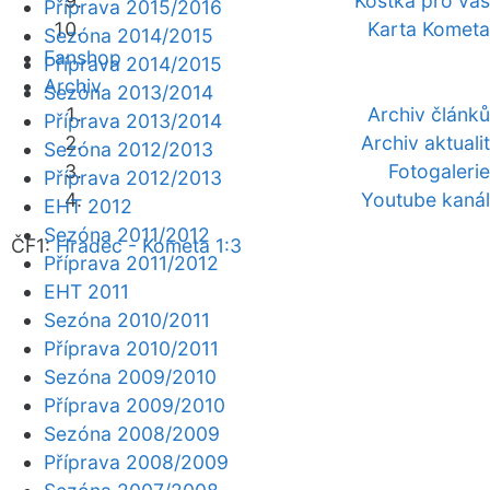
Kostka pro vás
Příprava 2015/2016
Karta Kometa
Sezóna 2014/2015
Fanshop
Příprava 2014/2015
Archiv
Sezóna 2013/2014
Archiv článků
Příprava 2013/2014
Archiv aktualit
Sezóna 2012/2013
Fotogalerie
Příprava 2012/2013
Youtube kanál
EHT 2012
Sezóna 2011/2012
ČF1:
Hradec - Kometa 1:3
Příprava 2011/2012
EHT 2011
Sezóna 2010/2011
Příprava 2010/2011
Sezóna 2009/2010
Příprava 2009/2010
Sezóna 2008/2009
Příprava 2008/2009