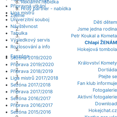
Reklamní nabídka
Přípravná utkání
Hrdý partner - nabídka
Liga mistrů
Žijeme
Univerzitní souboj
Děti dětem
Návštěvnost
Jsme jedna rodina
Tabulka
Petr Koukal a Kometa
Výsledkový servis
Chlapi ŽENÁM
Rozlosování a info
Hokejová tombola
Fanzóna
Sezóna 2019/2020
Království Komety
Příprava 2019/2020
Dortiáda
Příprava 2018/2019
Ptejte se
Liga mistrů 2017/2018
Fan klub informuje
Sezóna 2017/2018
Fotogalerie
Příprava 2017/2018
Aktivní fotogalerie
Sezóna 2016/2017
Download
Příprava 2016/2017
Hokejchat.cz
Sezóna 2015/2016