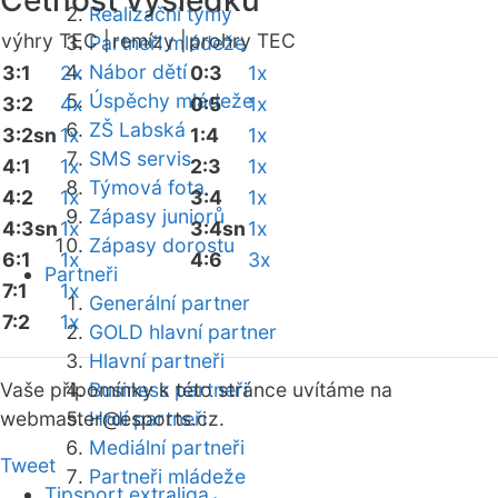
Četnost výsledků
Realizační týmy
výhry TEC |
remízy |
prohry TEC
Partneři mládeže
Nábor dětí
3:1
2x
0:3
1x
Úspěchy mládeže
3:2
4x
0:5
1x
ZŠ Labská
3:2sn
1x
1:4
1x
SMS servis
4:1
1x
2:3
1x
Týmová fota
4:2
1x
3:4
1x
Zápasy juniorů
4:3sn
1x
3:4sn
1x
Zápasy dorostu
6:1
1x
4:6
3x
Partneři
7:1
1x
Generální partner
7:2
1x
GOLD hlavní partner
Hlavní partneři
Vaše připomínky k této stránce uvítáme na
Business partneři
webmaster
Hrdí partneři
@esports.cz.
Mediální partneři
Tweet
Partneři mládeže
Tipsport extraliga