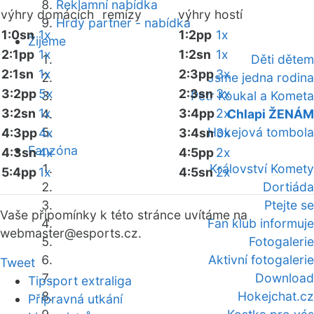
Reklamní nabídka
výhry domácích
remízy
výhry hostí
Hrdý partner - nabídka
1:0sn
1x
1:2pp
1x
Žijeme
2:1pp
1x
1:2sn
1x
Děti dětem
2:1sn
1x
2:3pp
3x
Jsme jedna rodina
3:2pp
5x
2:3sn
3x
Petr Koukal a Kometa
3:2sn
1x
3:4pp
2x
Chlapi ŽENÁM
Hokejová tombola
4:3pp
4x
3:4sn
3x
Fanzóna
4:3sn
4x
4:5pp
2x
Království Komety
5:4pp
1x
4:5sn
2x
Dortiáda
Ptejte se
Vaše připomínky k této stránce uvítáme na
Fan klub informuje
webmaster
@esports.cz.
Fotogalerie
Aktivní fotogalerie
Tweet
Download
Tipsport extraliga
Hokejchat.cz
Přípravná utkání