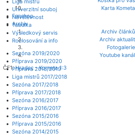
Kostka pro vás
Liga mistrů
Karta Kometa
Univerzitní souboj
Fanshop
Návštěvnost
Archiv
Tabulka
Archiv článků
Výsledkový servis
Archiv aktualit
Rozlosování a info
Fotogalerie
Sezóna 2019/2020
Youtube kanál
Příprava 2019/2020
ČF1:
Hradec - Kometa 1:3
Příprava 2018/2019
Liga mistrů 2017/2018
Sezóna 2017/2018
Příprava 2017/2018
Sezóna 2016/2017
Příprava 2016/2017
Sezóna 2015/2016
Příprava 2015/2016
Sezóna 2014/2015