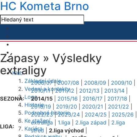
HC Kometa Brno
Zápasy »
Výsledky
extraligy
Klub
Základní údaje
2006/07
|
2007/08
|
2008/09
|
2009/10
|
Vedení a kontakty
2010/11
|
2011/12
|
2012/13
|
2013/14
|
Logo
SEZONA:
2014/15
|
2015/16
|
2016/17
|
2017/18
|
Historie
2018/19
|
2019/20
|
2020/21
|
2021/22
|
Podrobná historie
2022/23
|
2023/24
|
2024/25
|
2025/26
|
Ke stažení
extraliga
|
1.liga
|
2.liga západ
|
2.liga
LIGA:
Kariéra
střed
|
2.liga východ
|
Redakce webu