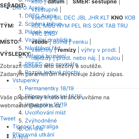
kolo
|
datum
|
SMĚR:
sestupně
|
SEŘADIT:
DRFG Arena
vzestupně
|
DRFG Arena
všechny
BIL
DEC
JBL
JHR
KLT
KNO
KOB
Schéma tribun
TÝM:
KOL
MBU
NYM
PEL
RIS
SOK
TAB
TRU
Plánek areny
VRC
ZNS
Virtuální prohlídka
MÍSTO:
všude
|
doma
|
venku
|
Návštěvní řád
všechny
|
remízy
|
výhry v prodl.
|
VÝSLEDKY:
Veřejné bruslení
nájezdy
|
prodl. nebo náj.
|
s nulou
|
PRESS: pro novináře
Zobrazit
tabulku
této sezóny a soutěže.
Rozpis ledové plochy
Zadaným parametrům nevyhovuje žádný zápas.
Vstupenky
Permanentky 18/19
Přípravná utkání 18/19
Vaše připomínky k této stránce uvítáme na
Vstupenky 18/19
webmaster
@esports.cz.
Uvolňování míst
Tweet
Zvýhodněné
Tipsport extraliga
On-line
Přípravná utkání
A-tým