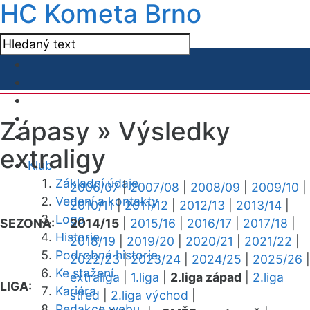
HC Kometa Brno
Zápasy »
Výsledky
extraligy
Klub
Základní údaje
2006/07
|
2007/08
|
2008/09
|
2009/10
|
Vedení a kontakty
2010/11
|
2011/12
|
2012/13
|
2013/14
|
Logo
SEZONA:
2014/15
|
2015/16
|
2016/17
|
2017/18
|
Historie
2018/19
|
2019/20
|
2020/21
|
2021/22
|
Podrobná historie
2022/23
|
2023/24
|
2024/25
|
2025/26
|
Ke stažení
extraliga
|
1.liga
|
2.liga západ
|
2.liga
LIGA:
Kariéra
střed
|
2.liga východ
|
Redakce webu