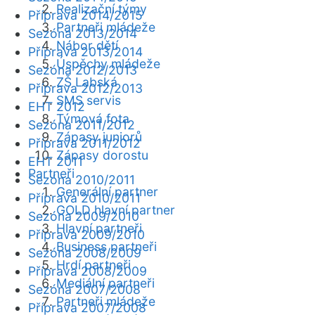
Realizační týmy
Příprava 2014/2015
Partneři mládeže
Sezóna 2013/2014
Nábor dětí
Příprava 2013/2014
Úspěchy mládeže
Sezóna 2012/2013
ZŠ Labská
Příprava 2012/2013
SMS servis
EHT 2012
Týmová fota
Sezóna 2011/2012
Zápasy juniorů
Příprava 2011/2012
Zápasy dorostu
EHT 2011
Partneři
Sezóna 2010/2011
Generální partner
Příprava 2010/2011
GOLD hlavní partner
Sezóna 2009/2010
Hlavní partneři
Příprava 2009/2010
Business partneři
Sezóna 2008/2009
Hrdí partneři
Příprava 2008/2009
Mediální partneři
Sezóna 2007/2008
Partneři mládeže
Příprava 2007/2008