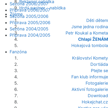
Reklamní nabídka
Sezóna 2006/2007
Hrdý partner - nabídka
Příprava 2006/2007
Žijeme
Sezóna 2005/2006
Děti dětem
Příprava 2005/2006
Jsme jedna rodina
Sezóna 2004/2005
Petr Koukal a Kometa
Příprava 2004/2005
Chlapi ŽENÁM
Hokejová tombola
Fanzóna
Království Komety
Dortiáda
Ptejte se
Fan klub informuje
Fotogalerie
Aktivní fotogalerie
Download
Hokejchat.cz