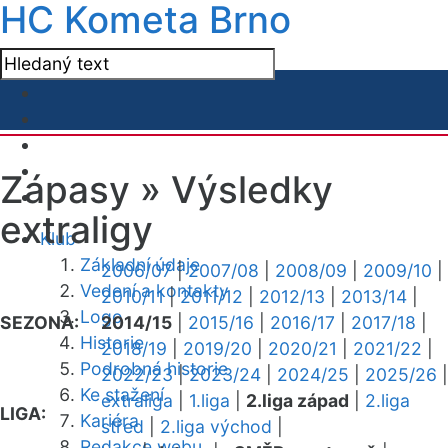
HC Kometa Brno
Zápasy »
Výsledky
extraligy
Klub
Základní údaje
2006/07
|
2007/08
|
2008/09
|
2009/10
|
Vedení a kontakty
2010/11
|
2011/12
|
2012/13
|
2013/14
|
Logo
SEZONA:
2014/15
|
2015/16
|
2016/17
|
2017/18
|
Historie
2018/19
|
2019/20
|
2020/21
|
2021/22
|
Podrobná historie
2022/23
|
2023/24
|
2024/25
|
2025/26
|
Ke stažení
extraliga
|
1.liga
|
2.liga západ
|
2.liga
LIGA:
Kariéra
střed
|
2.liga východ
|
Redakce webu