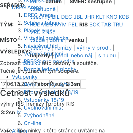
kolo
|
datum
|
SMĚR:
sestupně
|
SEŘADIT:
DRFG Arena
vzestupně
|
DRFG Arena
všechny
BIL
DEC
JBL
JHR
KLT
KNO
KOB
Schéma tribun
TÝM:
KOL
MBU
NYM
PEL
RIS
SOK
TAB
TRU
Plánek areny
VRC
ZNS
Virtuální prohlídka
MÍSTO:
všude
|
doma
|
venku
|
Návštěvní řád
všechny
|
remízy
|
výhry v prodl.
|
VÝSLEDKY:
Veřejné bruslení
nájezdy
|
prodl. nebo náj.
|
s nulou
|
PRESS: pro novináře
Zobrazit
tabulku
této sezóny a soutěže.
Rozpis ledové plochy
Tučně je vyznačen tým soupeře.
Vstupenky
17
06.12.2014
Tábor
Řisuty
2:3sn
Permanentky 18/19
Četnost výsledků
Přípravná utkání 18/19
Vstupenky 18/19
výhry RIS |
remízy |
prohry RIS
Uvolňování míst
3:2sn
1x
Zvýhodněné
On-line
Vaše připomínky k této stránce uvítáme na
A-tým