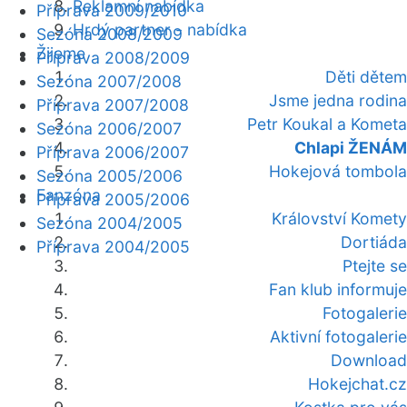
Reklamní nabídka
Příprava 2009/2010
Hrdý partner - nabídka
Sezóna 2008/2009
Žijeme
Příprava 2008/2009
Děti dětem
Sezóna 2007/2008
Jsme jedna rodina
Příprava 2007/2008
Petr Koukal a Kometa
Sezóna 2006/2007
Chlapi ŽENÁM
Příprava 2006/2007
Hokejová tombola
Sezóna 2005/2006
Fanzóna
Příprava 2005/2006
Království Komety
Sezóna 2004/2005
Dortiáda
Příprava 2004/2005
Ptejte se
Fan klub informuje
Fotogalerie
Aktivní fotogalerie
Download
Hokejchat.cz