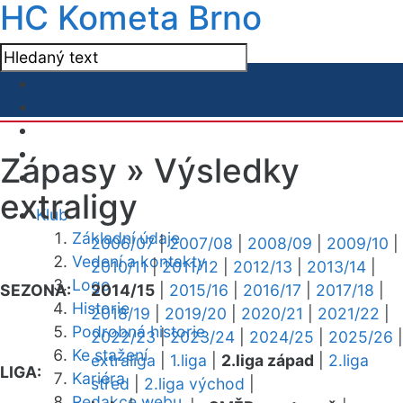
HC Kometa Brno
Zápasy »
Výsledky
extraligy
Klub
Základní údaje
2006/07
|
2007/08
|
2008/09
|
2009/10
|
Vedení a kontakty
2010/11
|
2011/12
|
2012/13
|
2013/14
|
Logo
SEZONA:
2014/15
|
2015/16
|
2016/17
|
2017/18
|
Historie
2018/19
|
2019/20
|
2020/21
|
2021/22
|
Podrobná historie
2022/23
|
2023/24
|
2024/25
|
2025/26
|
Ke stažení
extraliga
|
1.liga
|
2.liga západ
|
2.liga
LIGA:
Kariéra
střed
|
2.liga východ
|
Redakce webu