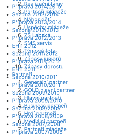
Realizační týmy
Příprava 2014/2015
Partneři mládeže
Sezóna 2013/2014
Nábor dětí
Příprava 2013/2014
Úspěchy mládeže
Sezóna 2012/2013
ZŠ Labská
Příprava 2012/2013
SMS servis
EHT 2012
Týmová fota
Sezóna 2011/2012
Zápasy juniorů
Příprava 2011/2012
Zápasy dorostu
EHT 2011
Partneři
Sezóna 2010/2011
Generální partner
Příprava 2010/2011
GOLD hlavní partner
Sezóna 2009/2010
Hlavní partneři
Příprava 2009/2010
Business partneři
Sezóna 2008/2009
Hrdí partneři
Příprava 2008/2009
Mediální partneři
Sezóna 2007/2008
Partneři mládeže
Příprava 2007/2008