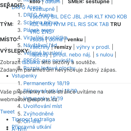
kolo
|
datum
|
SMĚR:
sestupně
|
SEŘADIT:
DRFG Arena
vzestupně
|
DRFG Arena
všechny
BIL
DEC
JBL
JHR
KLT
KNO
KOB
Schéma tribun
TÝM:
KOL
MBU
NYM
PEL
RIS
SOK
TAB
TRU
Plánek areny
VRC
ZNS
Virtuální prohlídka
MÍSTO:
všude
|
doma
|
venku
|
Návštěvní řád
všechny
|
remízy
|
výhry v prodl.
|
VÝSLEDKY:
Veřejné bruslení
nájezdy
|
prodl. nebo náj.
|
s nulou
|
PRESS: pro novináře
Zobrazit
tabulku
této sezóny a soutěže.
Rozpis ledové plochy
Zadaným parametrům nevyhovuje žádný zápas.
Vstupenky
Permanentky 18/19
Přípravná utkání 18/19
Vaše připomínky k této stránce uvítáme na
Vstupenky 18/19
webmaster
@esports.cz.
Uvolňování míst
Tweet
Zvýhodněné
Tipsport extraliga
On-line
Přípravná utkání
A-tým