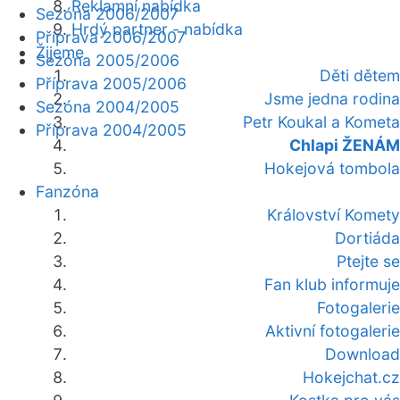
Reklamní nabídka
Sezóna 2006/2007
Hrdý partner - nabídka
Příprava 2006/2007
Žijeme
Sezóna 2005/2006
Děti dětem
Příprava 2005/2006
Jsme jedna rodina
Sezóna 2004/2005
Petr Koukal a Kometa
Příprava 2004/2005
Chlapi ŽENÁM
Hokejová tombola
Fanzóna
Království Komety
Dortiáda
Ptejte se
Fan klub informuje
Fotogalerie
Aktivní fotogalerie
Download
Hokejchat.cz