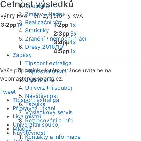
Četnost výsledků
Soupiska
Změny v kádru
výhry KVA |
remízy |
prohry KVA
Realizační tým
3:2pp
1x
1:2pp
1x
Statistiky
2:3pp
3x
Zranění / nemocní hráči
3:4pp
1x
Dresy 2018/19
4:5pp
1x
Zápasy
Tipsport extraliga
Vaše připomínky k této stránce uvítáme na
Přípravná utkání
webmaster
@esports.cz.
Liga mistrů
Univerzitní souboj
Tweet
Návštěvnost
Tipsport extraliga
Tabulka
Přípravná utkání
Výsledkový servis
Liga mistrů
Rozlosování a info
Univerzitní souboj
Mládež
Návštěvnost
Kontakty a informace
Tabulka