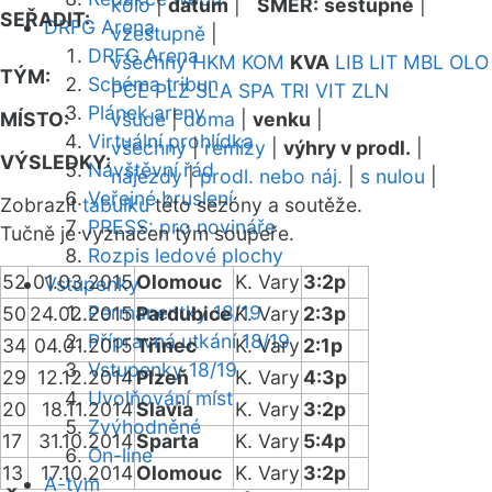
kolo
|
datum
|
SMĚR:
sestupně
|
SEŘADIT:
DRFG Arena
vzestupně
|
DRFG Arena
všechny
HKM
KOM
KVA
LIB
LIT
MBL
OLO
TÝM:
Schéma tribun
PCE
PLZ
SLA
SPA
TRI
VIT
ZLN
Plánek areny
MÍSTO:
všude
|
doma
|
venku
|
Virtuální prohlídka
všechny
|
remízy
|
výhry v prodl.
|
VÝSLEDKY:
Návštěvní řád
nájezdy
|
prodl. nebo náj.
|
s nulou
|
Veřejné bruslení
Zobrazit
tabulku
této sezóny a soutěže.
PRESS: pro novináře
Tučně je vyznačen tým soupeře.
Rozpis ledové plochy
52
01.03.2015
Olomouc
K. Vary
3:2p
Vstupenky
Permanentky 18/19
50
24.02.2015
Pardubice
K. Vary
2:3p
Přípravná utkání 18/19
34
04.01.2015
Třinec
K. Vary
2:1p
Vstupenky 18/19
29
12.12.2014
Plzeň
K. Vary
4:3p
Uvolňování míst
20
18.11.2014
Slavia
K. Vary
3:2p
Zvýhodněné
17
31.10.2014
Sparta
K. Vary
5:4p
On-line
13
17.10.2014
Olomouc
K. Vary
3:2p
A-tým