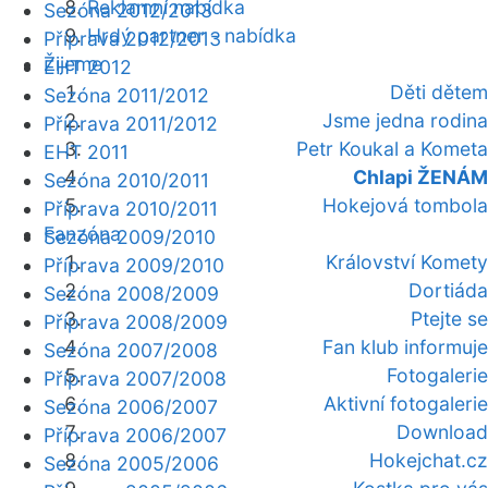
Reklamní nabídka
Sezóna 2012/2013
Hrdý partner - nabídka
Příprava 2012/2013
Žijeme
EHT 2012
Děti dětem
Sezóna 2011/2012
Jsme jedna rodina
Příprava 2011/2012
Petr Koukal a Kometa
EHT 2011
Chlapi ŽENÁM
Sezóna 2010/2011
Hokejová tombola
Příprava 2010/2011
Fanzóna
Sezóna 2009/2010
Království Komety
Příprava 2009/2010
Dortiáda
Sezóna 2008/2009
Ptejte se
Příprava 2008/2009
Fan klub informuje
Sezóna 2007/2008
Fotogalerie
Příprava 2007/2008
Aktivní fotogalerie
Sezóna 2006/2007
Download
Příprava 2006/2007
Hokejchat.cz
Sezóna 2005/2006