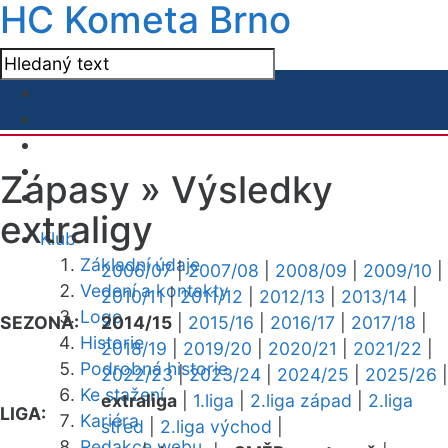
HC Kometa Brno
Zápasy »
Výsledky
extraligy
Klub
Základní údaje
2006/07
|
2007/08
|
2008/09
|
2009/10
|
Vedení a kontakty
2010/11
|
2011/12
|
2012/13
|
2013/14
|
Logo
SEZONA:
2014/15
|
2015/16
|
2016/17
|
2017/18
|
Historie
2018/19
|
2019/20
|
2020/21
|
2021/22
|
Podrobná historie
2022/23
|
2023/24
|
2024/25
|
2025/26
|
Ke stažení
extraliga
|
1.liga
|
2.liga západ
|
2.liga
LIGA:
Kariéra
střed
|
2.liga východ
|
Redakce webu