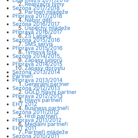
Realizační týmy
Sezóna 2017/2018
Partneři mládeže
Příprava 2017/2018
Nábor dětí
Sezóna 2016/2017
Úspěchy mládeže
Příprava 2016/2017
ZŠ Labská
Sezóna 2015/2016
SMS servis
Příprava 2015/2016
Týmová fota
Sezóna 2014/2015
Zápasy juniorů
Příprava 2014/2015
Zápasy dorostu
Sezóna 2013/2014
Partneři
Příprava 2013/2014
Generální partner
Sezóna 2012/2013
GOLD hlavní partner
Příprava 2012/2013
Hlavní partneři
EHT 2012
Business partneři
Sezóna 2011/2012
Hrdí partneři
Příprava 2011/2012
Mediální partneři
EHT 2011
Partneři mládeže
Sezóna 2010/2011