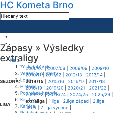
HC Kometa Brno
Zápasy »
Výsledky
extraligy
Klub
Základní údaje
2006/07
|
2007/08
|
2008/09
|
2009/10
|
Vedení a kontakty
2010/11
|
2011/12
|
2012/13
|
2013/14
|
Logo
SEZONA:
2014/15
|
2015/16
|
2016/17
|
2017/18
|
Historie
2018/19
|
2019/20
|
2020/21
|
2021/22
|
Podrobná historie
2022/23
|
2023/24
|
2024/25
|
2025/26
|
Ke stažení
extraliga
|
1.liga
|
2.liga západ
|
2.liga
LIGA:
Kariéra
střed
|
2.liga východ
|
Redakce webu