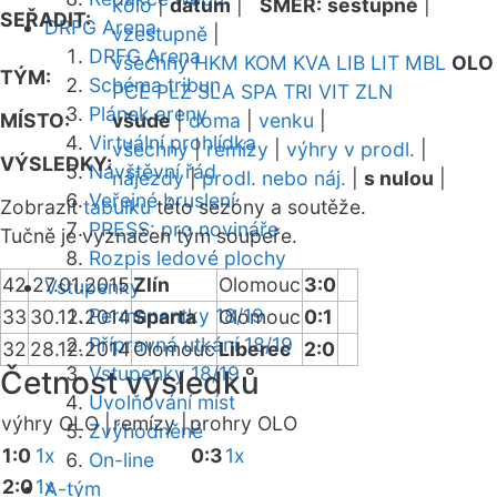
kolo
|
datum
|
SMĚR:
sestupně
|
SEŘADIT:
DRFG Arena
vzestupně
|
DRFG Arena
všechny
HKM
KOM
KVA
LIB
LIT
MBL
OLO
TÝM:
Schéma tribun
PCE
PLZ
SLA
SPA
TRI
VIT
ZLN
Plánek areny
MÍSTO:
všude
|
doma
|
venku
|
Virtuální prohlídka
všechny
|
remízy
|
výhry v prodl.
|
VÝSLEDKY:
Návštěvní řád
nájezdy
|
prodl. nebo náj.
|
s nulou
|
Veřejné bruslení
Zobrazit
tabulku
této sezóny a soutěže.
PRESS: pro novináře
Tučně je vyznačen tým soupeře.
Rozpis ledové plochy
42
27.01.2015
Zlín
Olomouc
3:0
Vstupenky
Permanentky 18/19
33
30.12.2014
Sparta
Olomouc
0:1
Přípravná utkání 18/19
32
28.12.2014
Olomouc
Liberec
2:0
Vstupenky 18/19
Četnost výsledků
Uvolňování míst
výhry OLO |
remízy |
prohry OLO
Zvýhodněné
1:0
1x
0:3
1x
On-line
2:0
1x
A-tým