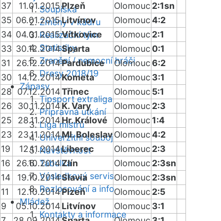
37
11.01.2015
Plzeň
Olomouc
2:1sn
Soupiska
35
06.01.2015
Litvínov
Olomouc
4:2
Změny v kádru
34
04.01.2015
Vítkovice
Olomouc
2:1
Realizační tým
Statistiky
33
30.12.2014
Sparta
Olomouc
0:1
Zranění / nemocní hráči
31
26.12.2014
Pardubice
Olomouc
6:2
Dresy 2018/19
30
14.12.2014
Kometa
Olomouc
3:1
Zápasy
28
07.12.2014
Třinec
Olomouc
5:1
Tipsport extraliga
26
30.11.2014
K. Vary
Olomouc
2:3
Přípravná utkání
25
28.11.2014
Hr. Králové
Olomouc
1:4
Liga mistrů
23
23.11.2014
Ml. Boleslav
Olomouc
4:2
Univerzitní souboj
19
12.11.2014
Liberec
Olomouc
2:3
Návštěvnost
16
26.10.2014
Tabulka
Zlín
Olomouc
2:3sn
Výsledkový servis
14
19.10.2014
Slavia
Olomouc
2:3sn
Rozlosování a info
11
12.10.2014
Plzeň
Olomouc
2:5
Mládež
9
05.10.2014
Litvínov
Olomouc
3:1
Kontakty a informace
7
28.09.2014
Sparta
Olomouc
3:1