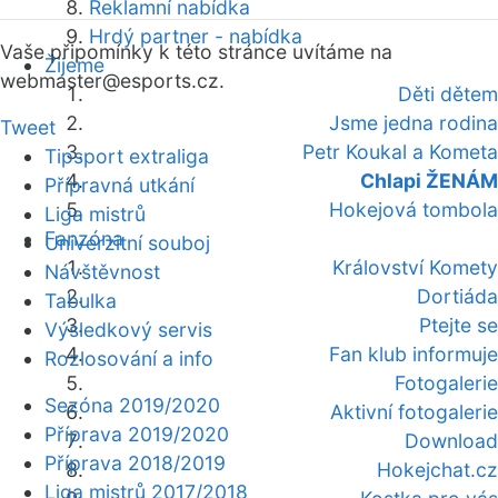
Reklamní nabídka
Hrdý partner - nabídka
Vaše připomínky k této stránce uvítáme na
Žijeme
webmaster
@esports.cz.
Děti dětem
Jsme jedna rodina
Tweet
Petr Koukal a Kometa
Tipsport extraliga
Chlapi ŽENÁM
Přípravná utkání
Hokejová tombola
Liga mistrů
Fanzóna
Univerzitní souboj
Království Komety
Návštěvnost
Dortiáda
Tabulka
Ptejte se
Výsledkový servis
Fan klub informuje
Rozlosování a info
Fotogalerie
Sezóna 2019/2020
Aktivní fotogalerie
Příprava 2019/2020
Download
Příprava 2018/2019
Hokejchat.cz
Liga mistrů 2017/2018