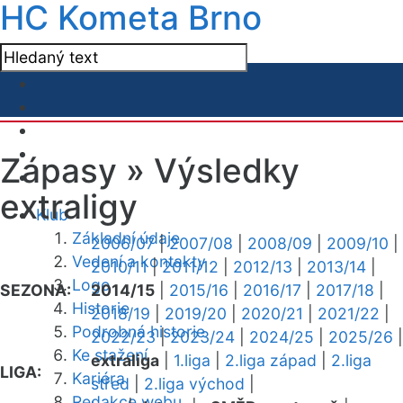
HC Kometa Brno
Zápasy »
Výsledky
extraligy
Klub
Základní údaje
2006/07
|
2007/08
|
2008/09
|
2009/10
|
Vedení a kontakty
2010/11
|
2011/12
|
2012/13
|
2013/14
|
Logo
SEZONA:
2014/15
|
2015/16
|
2016/17
|
2017/18
|
Historie
2018/19
|
2019/20
|
2020/21
|
2021/22
|
Podrobná historie
2022/23
|
2023/24
|
2024/25
|
2025/26
|
Ke stažení
extraliga
|
1.liga
|
2.liga západ
|
2.liga
LIGA:
Kariéra
střed
|
2.liga východ
|
Redakce webu