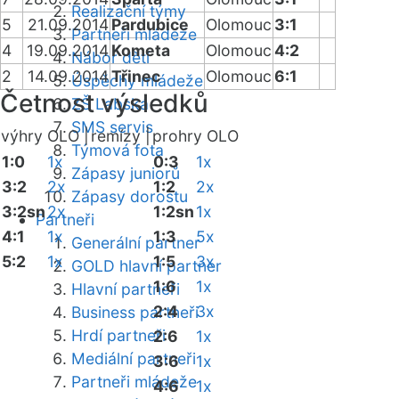
Realizační týmy
5
21.09.2014
Pardubice
Olomouc
3:1
Partneři mládeže
4
19.09.2014
Kometa
Olomouc
4:2
Nábor dětí
2
14.09.2014
Třinec
Olomouc
6:1
Úspěchy mládeže
Četnost výsledků
ZŠ Labská
SMS servis
výhry OLO |
remízy |
prohry OLO
Týmová fota
1:0
1x
0:3
1x
Zápasy juniorů
3:2
2x
1:2
2x
Zápasy dorostu
3:2sn
2x
1:2sn
1x
Partneři
4:1
1x
1:3
5x
Generální partner
5:2
1x
1:5
3x
GOLD hlavní partner
1:6
1x
Hlavní partneři
2:4
3x
Business partneři
Hrdí partneři
2:6
1x
Mediální partneři
3:6
1x
Partneři mládeže
4:6
1x