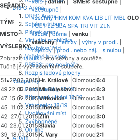
kolo
|
datum
|
SMĚR:
sestupně
|
SEŘADIT:
DRFG Arena
vzestupně
|
DRFG Arena
všechny
HKM
KOM
KVA
LIB
LIT
MBL
OLO
TÝM:
Schéma tribun
PCE
PLZ
SLA
SPA
TRI
VIT
ZLN
Plánek areny
MÍSTO:
všude
|
doma
|
venku
|
Virtuální prohlídka
všechny
|
remízy
|
výhry v prodl.
|
VÝSLEDKY:
Návštěvní řád
nájezdy
|
prodl. nebo náj.
|
s nulou
|
Veřejné bruslení
Zobrazit
tabulku
této sezóny a soutěže.
PRESS: pro novináře
Tučně je vyznačen tým soupeře.
Rozpis ledové plochy
51
27.02.2015
Hr. Králové
Olomouc
6:4
Vstupenky
Permanentky 18/19
49
22.02.2015
Ml. Boleslav
Olomouc
6:3
Přípravná utkání 18/19
47
15.02.2015
Vítkovice
Olomouc
3:1
Vstupenky 18/19
45
11.02.2015
Liberec
Olomouc
5:1
Uvolňování míst
42
27.01.2015
Zlín
Olomouc
3:0
Zvýhodněné
40
23.01.2015
Slavia
Olomouc
5:1
On-line
39
18.01.2015
K. Vary
Olomouc
2:1
A-tým