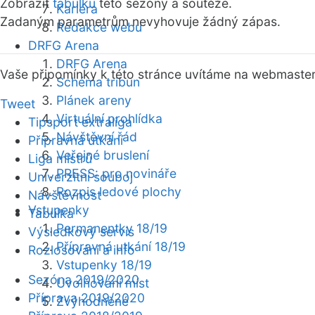
Zobrazit
tabulku
této sezóny a soutěže.
Kariéra
Zadaným parametrům nevyhovuje žádný zápas.
Redakce webu
DRFG Arena
DRFG Arena
Vaše připomínky k této stránce uvítáme na webmaste
Schéma tribun
Plánek areny
Tweet
Virtuální prohlídka
Tipsport extraliga
Návštěvní řád
Přípravná utkání
Veřejné bruslení
Liga mistrů
PRESS: pro novináře
Univerzitní souboj
Rozpis ledové plochy
Návštěvnost
Vstupenky
Tabulka
Permanentky 18/19
Výsledkový servis
Přípravná utkání 18/19
Rozlosování a info
Vstupenky 18/19
Sezóna 2019/2020
Uvolňování míst
Příprava 2019/2020
Zvýhodněné