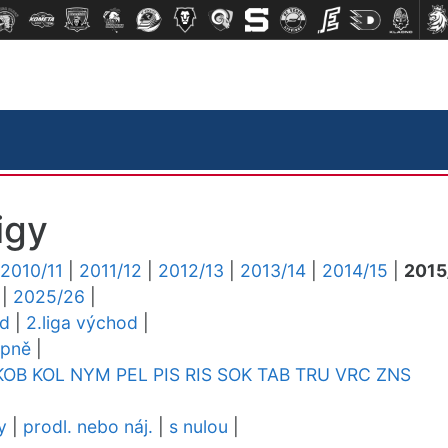
igy
2010/11
|
2011/12
|
2012/13
|
2013/14
|
2014/15
|
2015
|
2025/26
|
ed
|
2.liga východ
|
upně
|
KOB
KOL
NYM
PEL
PIS
RIS
SOK
TAB
TRU
VRC
ZNS
y
|
prodl. nebo náj.
|
s nulou
|