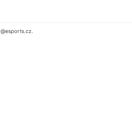
r
@esports.cz.