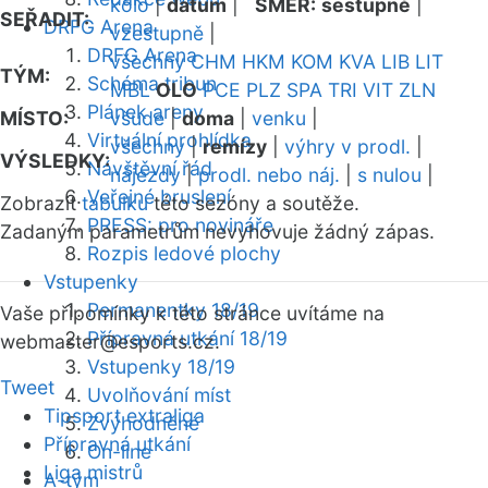
kolo
|
datum
|
SMĚR:
sestupně
|
SEŘADIT:
DRFG Arena
vzestupně
|
DRFG Arena
všechny
CHM
HKM
KOM
KVA
LIB
LIT
TÝM:
Schéma tribun
MBL
OLO
PCE
PLZ
SPA
TRI
VIT
ZLN
Plánek areny
MÍSTO:
všude
|
doma
|
venku
|
Virtuální prohlídka
všechny
|
remízy
|
výhry v prodl.
|
VÝSLEDKY:
Návštěvní řád
nájezdy
|
prodl. nebo náj.
|
s nulou
|
Veřejné bruslení
Zobrazit
tabulku
této sezóny a soutěže.
PRESS: pro novináře
Zadaným parametrům nevyhovuje žádný zápas.
Rozpis ledové plochy
Vstupenky
Permanentky 18/19
Vaše připomínky k této stránce uvítáme na
Přípravná utkání 18/19
webmaster
@esports.cz.
Vstupenky 18/19
Tweet
Uvolňování míst
Tipsport extraliga
Zvýhodněné
Přípravná utkání
On-line
Liga mistrů
A-tým