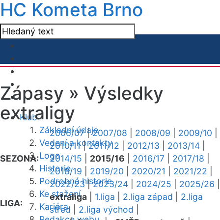
HC Kometa Brno
Zápasy »
Výsledky
extraligy
Klub
Základní údaje
2006/07
|
2007/08
|
2008/09
|
2009/10
|
Vedení a kontakty
2010/11
|
2011/12
|
2012/13
|
2013/14
|
Logo
SEZONA:
2014/15
|
2015/16
|
2016/17
|
2017/18
|
Historie
2018/19
|
2019/20
|
2020/21
|
2021/22
|
Podrobná historie
2022/23
|
2023/24
|
2024/25
|
2025/26
|
Ke stažení
extraliga
|
1.liga
|
2.liga západ
|
2.liga
LIGA:
Kariéra
střed
|
2.liga východ
|
Redakce webu