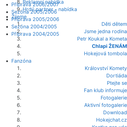
Reklamní nabídka
Příprava 2006/2007
Hrdý partner - nabídka
Sezóna 2005/2006
Žijeme
Příprava 2005/2006
Děti dětem
Sezóna 2004/2005
Jsme jedna rodina
Příprava 2004/2005
Petr Koukal a Kometa
Chlapi ŽENÁM
Hokejová tombola
Fanzóna
Království Komety
Dortiáda
Ptejte se
Fan klub informuje
Fotogalerie
Aktivní fotogalerie
Download
Hokejchat.cz