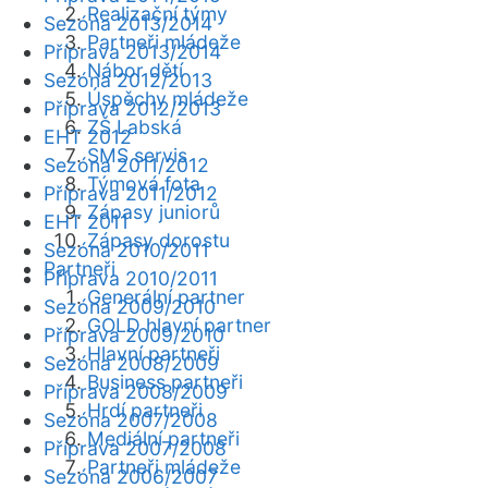
Realizační týmy
Sezóna 2013/2014
Partneři mládeže
Příprava 2013/2014
Nábor dětí
Sezóna 2012/2013
Úspěchy mládeže
Příprava 2012/2013
ZŠ Labská
EHT 2012
SMS servis
Sezóna 2011/2012
Týmová fota
Příprava 2011/2012
Zápasy juniorů
EHT 2011
Zápasy dorostu
Sezóna 2010/2011
Partneři
Příprava 2010/2011
Generální partner
Sezóna 2009/2010
GOLD hlavní partner
Příprava 2009/2010
Hlavní partneři
Sezóna 2008/2009
Business partneři
Příprava 2008/2009
Hrdí partneři
Sezóna 2007/2008
Mediální partneři
Příprava 2007/2008
Partneři mládeže
Sezóna 2006/2007