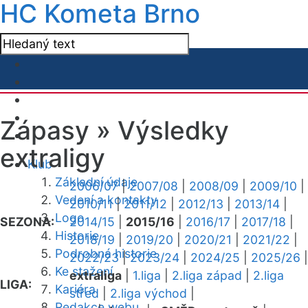
HC Kometa Brno
Zápasy »
Výsledky
extraligy
Klub
Základní údaje
2006/07
|
2007/08
|
2008/09
|
2009/10
|
Vedení a kontakty
2010/11
|
2011/12
|
2012/13
|
2013/14
|
Logo
SEZONA:
2014/15
|
2015/16
|
2016/17
|
2017/18
|
Historie
2018/19
|
2019/20
|
2020/21
|
2021/22
|
Podrobná historie
2022/23
|
2023/24
|
2024/25
|
2025/26
|
Ke stažení
extraliga
|
1.liga
|
2.liga západ
|
2.liga
LIGA:
Kariéra
střed
|
2.liga východ
|
Redakce webu