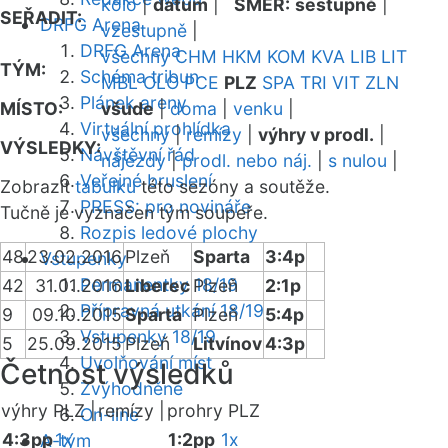
kolo
|
datum
|
SMĚR:
sestupně
|
SEŘADIT:
DRFG Arena
vzestupně
|
DRFG Arena
všechny
CHM
HKM
KOM
KVA
LIB
LIT
TÝM:
Schéma tribun
MBL
OLO
PCE
PLZ
SPA
TRI
VIT
ZLN
Plánek areny
MÍSTO:
všude
|
doma
|
venku
|
Virtuální prohlídka
všechny
|
remízy
|
výhry v prodl.
|
VÝSLEDKY:
Návštěvní řád
nájezdy
|
prodl. nebo náj.
|
s nulou
|
Veřejné bruslení
Zobrazit
tabulku
této sezóny a soutěže.
PRESS: pro novináře
Tučně je vyznačen tým soupeře.
Rozpis ledové plochy
48
23.02.2016
Plzeň
Sparta
3:4p
Vstupenky
Permanentky 18/19
42
31.01.2016
Liberec
Plzeň
2:1p
Přípravná utkání 18/19
9
09.10.2015
Sparta
Plzeň
5:4p
Vstupenky 18/19
5
25.09.2015
Plzeň
Litvínov
4:3p
Uvolňování míst
Četnost výsledků
Zvýhodněné
výhry PLZ |
remízy |
prohry PLZ
On-line
4:3pp
1x
1:2pp
1x
A-tým