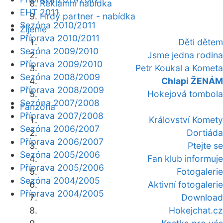
Reklamní nabídka
EHT 2011
Hrdý partner - nabídka
Sezóna 2010/2011
Žijeme
Příprava 2010/2011
Děti dětem
Sezóna 2009/2010
Jsme jedna rodina
Příprava 2009/2010
Petr Koukal a Kometa
Sezóna 2008/2009
Chlapi ŽENÁM
Příprava 2008/2009
Hokejová tombola
Sezóna 2007/2008
Fanzóna
Příprava 2007/2008
Království Komety
Sezóna 2006/2007
Dortiáda
Příprava 2006/2007
Ptejte se
Sezóna 2005/2006
Fan klub informuje
Příprava 2005/2006
Fotogalerie
Sezóna 2004/2005
Aktivní fotogalerie
Příprava 2004/2005
Download
Hokejchat.cz