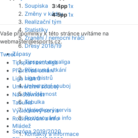
Soupiska
3:4pp
1x
Změny v kádru
4:5pp
1x
Realizační tým
Statistiky
Vaše připomínky k této stránce uvítáme na
Zranění / nemocní hráči
webmaster
@esports.cz.
Dresy 2018/19
Zápasy
Tweet
Tipsport extraliga
Tipsport extraliga
Přípravná utkání
Přípravná utkání
Liga mistrů
Liga mistrů
Univerzitní souboj
Univerzitní souboj
Návštěvnost
Návštěvnost
Tabulka
Tabulka
Výsledkový servis
Výsledkový servis
Rozlosování a info
Rozlosování a info
Mládež
Sezóna 2019/2020
Kontakty a informace