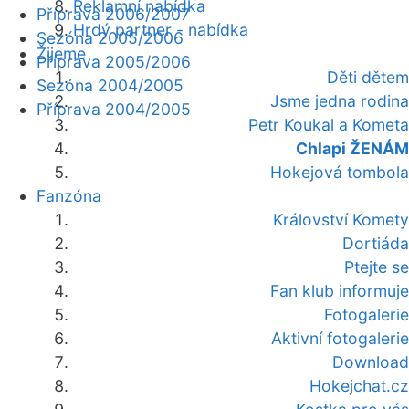
Reklamní nabídka
Příprava 2006/2007
Hrdý partner - nabídka
Sezóna 2005/2006
Žijeme
Příprava 2005/2006
Děti dětem
Sezóna 2004/2005
Jsme jedna rodina
Příprava 2004/2005
Petr Koukal a Kometa
Chlapi ŽENÁM
Hokejová tombola
Fanzóna
Království Komety
Dortiáda
Ptejte se
Fan klub informuje
Fotogalerie
Aktivní fotogalerie
Download
Hokejchat.cz