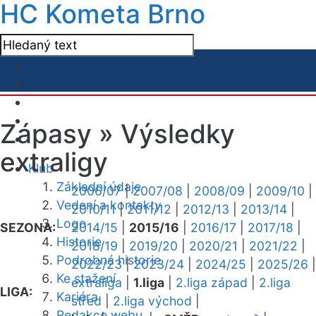
HC Kometa Brno
Zápasy »
Výsledky
extraligy
Klub
Základní údaje
2006/07
|
2007/08
|
2008/09
|
2009/10
|
Vedení a kontakty
2010/11
|
2011/12
|
2012/13
|
2013/14
|
Logo
SEZONA:
2014/15
|
2015/16
|
2016/17
|
2017/18
|
Historie
2018/19
|
2019/20
|
2020/21
|
2021/22
|
Podrobná historie
2022/23
|
2023/24
|
2024/25
|
2025/26
|
Ke stažení
extraliga
|
1.liga
|
2.liga západ
|
2.liga
LIGA:
Kariéra
střed
|
2.liga východ
|
Redakce webu