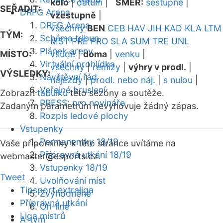
kolo
|
datum
|
SMĚR:
sestupně
|
SEŘADIT:
DRFG Arena
vzestupně
|
DRFG Arena
všechny
BEN
CEB
HAV
JIH
KAD
KLA
LTM
TÝM:
Schéma tribun
MST
PRE
PRO
SLA
SUM
TRE
UNL
Plánek areny
MÍSTO:
všude
|
doma
|
venku
|
Virtuální prohlídka
všechny
|
remízy
|
výhry v prodl.
|
VÝSLEDKY:
Návštěvní řád
nájezdy
|
prodl. nebo náj.
|
s nulou
|
Veřejné bruslení
Zobrazit
tabulku
této sezóny a soutěže.
PRESS: pro novináře
Zadaným parametrům nevyhovuje žádný zápas.
Rozpis ledové plochy
Vstupenky
Permanentky 18/19
Vaše připomínky k této stránce uvítáme na
Přípravná utkání 18/19
webmaster
@esports.cz.
Vstupenky 18/19
Tweet
Uvolňování míst
Tipsport extraliga
Zvýhodněné
Přípravná utkání
On-line
Liga mistrů
A-tým