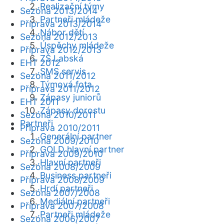
Realizační týmy
Sezóna 2013/2014
Partneři mládeže
Příprava 2013/2014
Nábor dětí
Sezóna 2012/2013
Úspěchy mládeže
Příprava 2012/2013
ZŠ Labská
EHT 2012
SMS servis
Sezóna 2011/2012
Týmová fota
Příprava 2011/2012
Zápasy juniorů
EHT 2011
Zápasy dorostu
Sezóna 2010/2011
Partneři
Příprava 2010/2011
Generální partner
Sezóna 2009/2010
GOLD hlavní partner
Příprava 2009/2010
Hlavní partneři
Sezóna 2008/2009
Business partneři
Příprava 2008/2009
Hrdí partneři
Sezóna 2007/2008
Mediální partneři
Příprava 2007/2008
Partneři mládeže
Sezóna 2006/2007