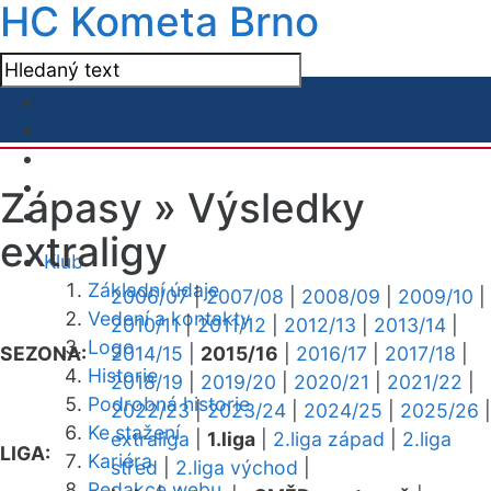
HC Kometa Brno
Zápasy »
Výsledky
extraligy
Klub
Základní údaje
2006/07
|
2007/08
|
2008/09
|
2009/10
|
Vedení a kontakty
2010/11
|
2011/12
|
2012/13
|
2013/14
|
Logo
SEZONA:
2014/15
|
2015/16
|
2016/17
|
2017/18
|
Historie
2018/19
|
2019/20
|
2020/21
|
2021/22
|
Podrobná historie
2022/23
|
2023/24
|
2024/25
|
2025/26
|
Ke stažení
extraliga
|
1.liga
|
2.liga západ
|
2.liga
LIGA:
Kariéra
střed
|
2.liga východ
|
Redakce webu