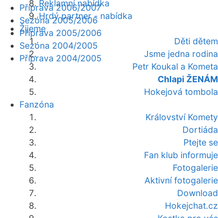
Reklamní nabídka
Příprava 2006/2007
Hrdý partner - nabídka
Sezóna 2005/2006
Žijeme
Příprava 2005/2006
Děti dětem
Sezóna 2004/2005
Jsme jedna rodina
Příprava 2004/2005
Petr Koukal a Kometa
Chlapi ŽENÁM
Hokejová tombola
Fanzóna
Království Komety
Dortiáda
Ptejte se
Fan klub informuje
Fotogalerie
Aktivní fotogalerie
Download
Hokejchat.cz