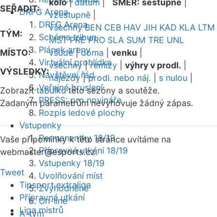
kolo
|
datum
|
SMĚR:
sestupně
|
SEŘADIT:
DRFG Arena
vzestupně
|
DRFG Arena
všechny
BEN
CEB
HAV
JIH
KAD
KLA
LTM
TÝM:
Schéma tribun
MST
PRE
PRO
SLA
SUM
TRE
UNL
Plánek areny
MÍSTO:
všude
|
doma
|
venku
|
Virtuální prohlídka
všechny
|
remízy
|
výhry v prodl.
|
VÝSLEDKY:
Návštěvní řád
nájezdy
|
prodl. nebo náj.
|
s nulou
|
Veřejné bruslení
Zobrazit
tabulku
této sezóny a soutěže.
PRESS: pro novináře
Zadaným parametrům nevyhovuje žádný zápas.
Rozpis ledové plochy
Vstupenky
Permanentky 18/19
Vaše připomínky k této stránce uvítáme na
Přípravná utkání 18/19
webmaster
@esports.cz.
Vstupenky 18/19
Tweet
Uvolňování míst
Tipsport extraliga
Zvýhodněné
Přípravná utkání
On-line
Liga mistrů
A-tým