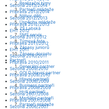
Realizační týmy
Sezóna 2013/2014
Partneři mládeže
Příprava 2013/2014
Nábor dětí
Sezóna 2012/2013
Úspěchy mládeže
Příprava 2012/2013
ZŠ Labská
EHT 2012
SMS servis
Sezóna 2011/2012
Týmová fota
Příprava 2011/2012
Zápasy juniorů
EHT 2011
Zápasy dorostu
Sezóna 2010/2011
Partneři
Příprava 2010/2011
Generální partner
Sezóna 2009/2010
GOLD hlavní partner
Příprava 2009/2010
Hlavní partneři
Sezóna 2008/2009
Business partneři
Příprava 2008/2009
Hrdí partneři
Sezóna 2007/2008
Mediální partneři
Příprava 2007/2008
Partneři mládeže
Sezóna 2006/2007