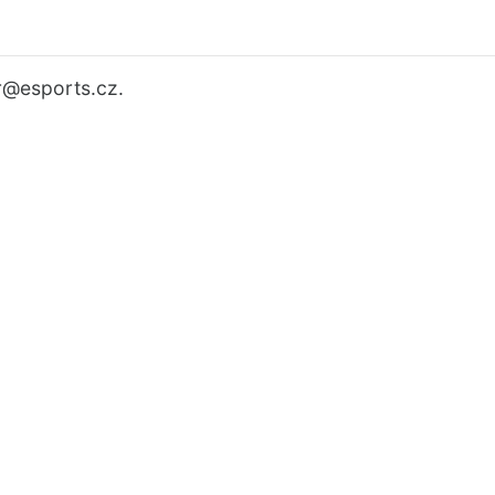
r
@esports.cz.