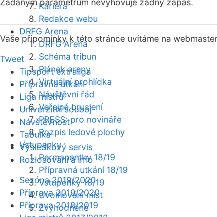
Zadaným parametrům nevyhovuje žádný zápas.
Kariéra
Redakce webu
DRFG Arena
Vaše připomínky k této stránce uvítáme na webmaste
DRFG Arena
Schéma tribun
Tweet
Plánek areny
Tipsport extraliga
Virtuální prohlídka
Přípravná utkání
Návštěvní řád
Liga mistrů
Veřejné bruslení
Univerzitní souboj
PRESS: pro novináře
Návštěvnost
Rozpis ledové plochy
Tabulka
Vstupenky
Výsledkový servis
Permanentky 18/19
Rozlosování a info
Přípravná utkání 18/19
Sezóna 2019/2020
Vstupenky 18/19
Příprava 2019/2020
Uvolňování míst
Příprava 2018/2019
Zvýhodněné