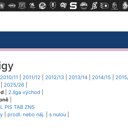
igy
2010/11
|
2011/12
|
2012/13
|
2013/14
|
2014/15
|
2015
|
2025/26
|
ed
|
2.liga východ
|
pně
|
EL
PIS
TAB
ZNS
dy
|
prodl. nebo náj.
|
s nulou
|