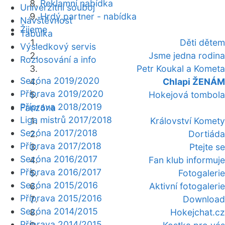
Reklamní nabídka
Univerzitní souboj
Hrdý partner - nabídka
Návštěvnost
Žijeme
Tabulka
Děti dětem
Výsledkový servis
Jsme jedna rodina
Rozlosování a info
Petr Koukal a Kometa
Sezóna 2019/2020
Chlapi ŽENÁM
Příprava 2019/2020
Hokejová tombola
Příprava 2018/2019
Fanzóna
Liga mistrů 2017/2018
Království Komety
Sezóna 2017/2018
Dortiáda
Příprava 2017/2018
Ptejte se
Sezóna 2016/2017
Fan klub informuje
Příprava 2016/2017
Fotogalerie
Sezóna 2015/2016
Aktivní fotogalerie
Příprava 2015/2016
Download
Sezóna 2014/2015
Hokejchat.cz
Příprava 2014/2015