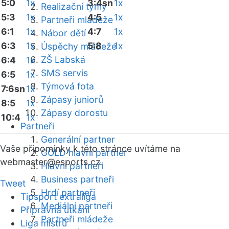
5:0
1x
3:4sn
1x
Realizační týmy
5:3
1x
4:5
1x
Partneři mládeže
6:1
1x
4:7
1x
Nábor dětí
6:3
1x
5:8
1x
Úspěchy mládeže
ZŠ Labská
6:4
1x
SMS servis
6:5
1x
Týmová fota
7:6sn
1x
Zápasy juniorů
8:5
1x
Zápasy dorostu
10:4
1x
Partneři
Generální partner
Vaše připomínky k této stránce uvítáme na
GOLD hlavní partner
webmaster
@esports.cz.
Hlavní partneři
Business partneři
Tweet
Hrdí partneři
Tipsport extraliga
Mediální partneři
Přípravná utkání
Partneři mládeže
Liga mistrů