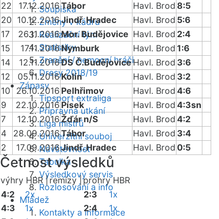
22
17.12.2016
Tábor
Havl. Brod
8:5
Soupiska
20
10.12.2016
Jindř. Hradec
Havl. Brod
5:6
Změny v kádru
17
26.11.2016
Mor. Budějovice
Havl. Brod
2:4
Realizační tým
Statistiky
15
17.11.2016
Nymburk
Havl. Brod
1:6
Zranění / nemocní hráči
14
12.11.2016
DS Č.Budějovice
Havl. Brod
3:6
Dresy 2018/19
12
05.11.2016
Kolín
Havl. Brod
3:2
Zápasy
10
26.10.2016
Pelhřimov
Havl. Brod
4:6
Tipsport extraliga
9
22.10.2016
Písek
Havl. Brod
4:3sn
Přípravná utkání
7
12.10.2016
Žďár n/S
Havl. Brod
4:2
Liga mistrů
4
28.09.2016
Tábor
Havl. Brod
3:4
Univerzitní souboj
2
17.09.2016
Jindř. Hradec
Havl. Brod
0:5
Návštěvnost
Četnost výsledků
Tabulka
Výsledkový servis
výhry HBR |
remízy |
prohry HBR
Rozlosování a info
4:2
2x
2:3
1x
Mládež
4:3
1x
2:4
1x
Kontakty a informace