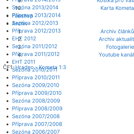
Kostka pro vás
Sezóna 2013/2014
Karta Kometa
Příprava 2013/2014
Fanshop
Sezóna 2012/2013
Archiv
Příprava 2012/2013
Archiv článků
EHT 2012
Archiv aktualit
Sezóna 2011/2012
Fotogalerie
Příprava 2011/2012
Youtube kanál
EHT 2011
ČF1:
Hradec - Kometa 1:3
Sezóna 2010/2011
Příprava 2010/2011
Sezóna 2009/2010
Příprava 2009/2010
Sezóna 2008/2009
Příprava 2008/2009
Sezóna 2007/2008
Příprava 2007/2008
Sezóna 2006/2007