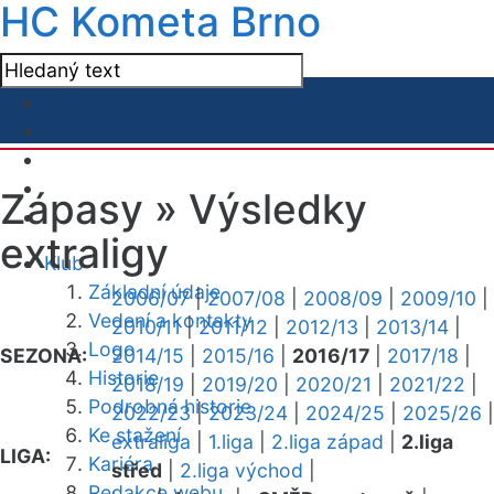
HC Kometa Brno
Zápasy »
Výsledky
extraligy
Klub
Základní údaje
2006/07
|
2007/08
|
2008/09
|
2009/10
|
Vedení a kontakty
2010/11
|
2011/12
|
2012/13
|
2013/14
|
Logo
SEZONA:
2014/15
|
2015/16
|
2016/17
|
2017/18
|
Historie
2018/19
|
2019/20
|
2020/21
|
2021/22
|
Podrobná historie
2022/23
|
2023/24
|
2024/25
|
2025/26
|
Ke stažení
extraliga
|
1.liga
|
2.liga západ
|
2.liga
LIGA:
Kariéra
střed
|
2.liga východ
|
Redakce webu