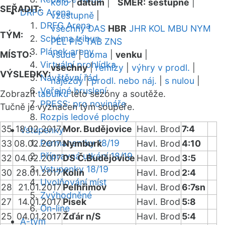
kolo
|
datum
|
SMĚR:
sestupně
|
SEŘADIT:
DRFG Arena
vzestupně
|
DRFG Arena
všechny
DAS
HBR
JHR
KOL
MBU
NYM
TÝM:
Schéma tribun
PEL
PIS
TAB
ZNS
Plánek areny
MÍSTO:
všude
|
doma
|
venku
|
Virtuální prohlídka
všechny
|
remízy
|
výhry v prodl.
|
VÝSLEDKY:
Návštěvní řád
nájezdy
|
prodl. nebo náj.
|
s nulou
|
Veřejné bruslení
Zobrazit
tabulku
této sezóny a soutěže.
PRESS: pro novináře
Tučně je vyznačen tým soupeře.
Rozpis ledové plochy
35
18.02.2017
Mor. Budějovice
Havl. Brod
7:4
Vstupenky
Permanentky 18/19
33
08.02.2017
Nymburk
Havl. Brod
4:10
Přípravná utkání 18/19
32
04.02.2017
DS Č.Budějovice
Havl. Brod
3:5
Vstupenky 18/19
30
28.01.2017
Kolín
Havl. Brod
2:4
Uvolňování míst
28
21.01.2017
Pelhřimov
Havl. Brod
6:7sn
Zvýhodněné
27
14.01.2017
Písek
Havl. Brod
5:8
On-line
25
04.01.2017
Žďár n/S
Havl. Brod
5:4
A-tým