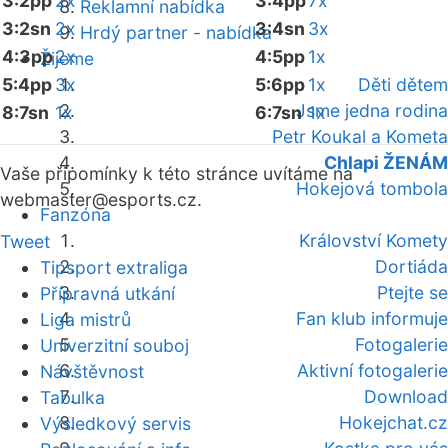
3:2pp
2x
3:4pp
7x
Reklamní nabídka
3:2sn
2x
3:4sn
3x
Hrdý partner - nabídka
4:3pp
2x
4:5pp
1x
Žijeme
5:4pp
3x
5:6pp
1x
Děti dětem
Jsme jedna rodina
8:7sn
1x
6:7sn
1x
Petr Koukal a Kometa
Chlapi ŽENÁM
Vaše připomínky k této stránce uvítáme na
Hokejová tombola
webmaster
@esports.cz.
Fanzóna
Království Komety
Tweet
Dortiáda
Tipsport extraliga
Ptejte se
Přípravná utkání
Fan klub informuje
Liga mistrů
Fotogalerie
Univerzitní souboj
Aktivní fotogalerie
Návštěvnost
Download
Tabulka
Hokejchat.cz
Výsledkový servis