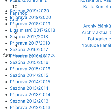
Kostka pro vás
Rozlosování a info
Karta Kometa
Sezóna 2019/2020
Fanshop
Příprava 2019/2020
Archiv
Příprava 2018/2019
Archiv článků
Liga mistrů 2017/2018
Archiv aktualit
Sezóna 2017/2018
Fotogalerie
Příprava 2017/2018
Youtube kanál
Sezóna 2016/2017
ČF1:
Hradec - Kometa 1:3
Příprava 2016/2017
Sezóna 2015/2016
Příprava 2015/2016
Sezóna 2014/2015
Příprava 2014/2015
Sezóna 2013/2014
Příprava 2013/2014
Sezóna 2012/2013
Příprava 2012/2013