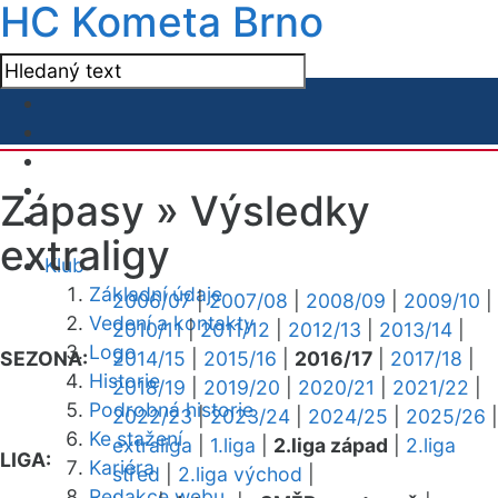
HC Kometa Brno
Zápasy »
Výsledky
extraligy
Klub
Základní údaje
2006/07
|
2007/08
|
2008/09
|
2009/10
|
Vedení a kontakty
2010/11
|
2011/12
|
2012/13
|
2013/14
|
Logo
SEZONA:
2014/15
|
2015/16
|
2016/17
|
2017/18
|
Historie
2018/19
|
2019/20
|
2020/21
|
2021/22
|
Podrobná historie
2022/23
|
2023/24
|
2024/25
|
2025/26
|
Ke stažení
extraliga
|
1.liga
|
2.liga západ
|
2.liga
LIGA:
Kariéra
střed
|
2.liga východ
|
Redakce webu