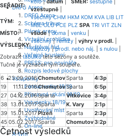
kolo
|
datum
|
SMĚR:
sestupně
|
SEŘADIT:
DRFG Arena
vzestupně
|
DRFG Arena
všechny
CHM
HKM
KOM
KVA
LIB
LIT
TÝM:
Schéma tribun
MBL
OLO
PCE
PLZ
SPA
TRI
VIT
ZLN
Plánek areny
MÍSTO:
všude
|
doma
|
venku
|
Virtuální prohlídka
všechny
|
remízy
|
výhry v prodl.
|
VÝSLEDKY:
Návštěvní řád
nájezdy
|
prodl. nebo náj.
|
s nulou
|
Veřejné bruslení
Zobrazit
tabulku
této sezóny a soutěže.
PRESS: pro novináře
Tučně je vyznačen tým soupeře.
Rozpis ledové plochy
6
23.09.2016
Chomutov
Sparta
4:3p
Vstupenky
Permanentky 18/19
19
11.11.2016
Chomutov
Sparta
6:5p
Přípravná utkání 18/19
27
04.12.2016
Sparta
Vítkovice
3:4p
Vstupenky 18/19
38
13.01.2017
Sparta
K. Vary
2:1p
Uvolňování míst
39
15.01.2017
Plzeň
Sparta
2:3p
Zvýhodněné
45
05.02.2017
Sparta
Chomutov
3:2p
On-line
Četnost výsledků
A-tým