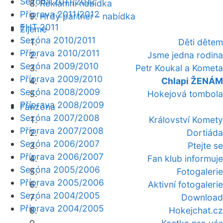
Sezóna 2011/2012
Reklamní nabídka
Příprava 2011/2012
Hrdý partner - nabídka
EHT 2011
Žijeme
Sezóna 2010/2011
Děti dětem
Příprava 2010/2011
Jsme jedna rodina
Sezóna 2009/2010
Petr Koukal a Kometa
Příprava 2009/2010
Chlapi ŽENÁM
Sezóna 2008/2009
Hokejová tombola
Příprava 2008/2009
Fanzóna
Sezóna 2007/2008
Království Komety
Příprava 2007/2008
Dortiáda
Sezóna 2006/2007
Ptejte se
Příprava 2006/2007
Fan klub informuje
Sezóna 2005/2006
Fotogalerie
Příprava 2005/2006
Aktivní fotogalerie
Sezóna 2004/2005
Download
Příprava 2004/2005
Hokejchat.cz