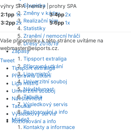
Soupiska
výhry SPA |
remízy |
prohry SPA
Změny v kádru
2:1pp
1x
3:4pp
2x
Realizační tým
3:2pp
2x
5:6pp
1x
Statistiky
Zranění / nemocní hráči
Vaše připomínky k této stránce uvítáme na
Dresy 2018/19
webmaster
@esports.cz.
Zápasy
Tipsport extraliga
Tweet
Přípravná utkání
Tipsport extraliga
Liga mistrů
Přípravná utkání
Univerzitní souboj
Liga mistrů
Návštěvnost
Univerzitní souboj
Tabulka
Návštěvnost
Výsledkový servis
Tabulka
Rozlosování a info
Výsledkový servis
Mládež
Rozlosování a info
Kontakty a informace