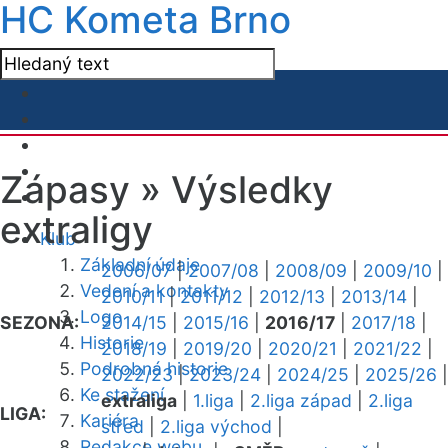
HC Kometa Brno
Zápasy »
Výsledky
extraligy
Klub
Základní údaje
2006/07
|
2007/08
|
2008/09
|
2009/10
|
Vedení a kontakty
2010/11
|
2011/12
|
2012/13
|
2013/14
|
Logo
SEZONA:
2014/15
|
2015/16
|
2016/17
|
2017/18
|
Historie
2018/19
|
2019/20
|
2020/21
|
2021/22
|
Podrobná historie
2022/23
|
2023/24
|
2024/25
|
2025/26
|
Ke stažení
extraliga
|
1.liga
|
2.liga západ
|
2.liga
LIGA:
Kariéra
střed
|
2.liga východ
|
Redakce webu