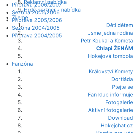
Reklamní nabídka
Příprava 2006/2007
Hrdý partner - nabídka
Sezóna 2005/2006
Žijeme
Příprava 2005/2006
Děti dětem
Sezóna 2004/2005
Jsme jedna rodina
Příprava 2004/2005
Petr Koukal a Kometa
Chlapi ŽENÁM
Hokejová tombola
Fanzóna
Království Komety
Dortiáda
Ptejte se
Fan klub informuje
Fotogalerie
Aktivní fotogalerie
Download
Hokejchat.cz