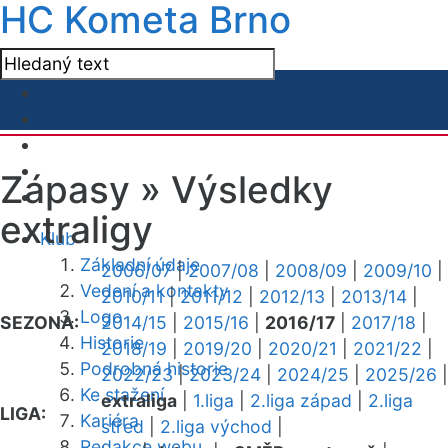
HC Kometa Brno
Zápasy »
Výsledky
extraligy
Klub
Základní údaje
2006/07
|
2007/08
|
2008/09
|
2009/10
|
Vedení a kontakty
2010/11
|
2011/12
|
2012/13
|
2013/14
|
Logo
SEZONA:
2014/15
|
2015/16
|
2016/17
|
2017/18
|
Historie
2018/19
|
2019/20
|
2020/21
|
2021/22
|
Podrobná historie
2022/23
|
2023/24
|
2024/25
|
2025/26
|
Ke stažení
extraliga
|
1.liga
|
2.liga západ
|
2.liga
LIGA:
Kariéra
střed
|
2.liga východ
|
Redakce webu