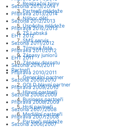
Realizační týmy
Sezóna 2013/2014
Partneři mládeže
Příprava 2013/2014
Nábor dětí
Sezóna 2012/2013
Úspěchy mládeže
Příprava 2012/2013
ZŠ Labská
EHT 2012
SMS servis
Sezóna 2011/2012
Týmová fota
Příprava 2011/2012
Zápasy juniorů
EHT 2011
Zápasy dorostu
Sezóna 2010/2011
Partneři
Příprava 2010/2011
Generální partner
Sezóna 2009/2010
GOLD hlavní partner
Příprava 2009/2010
Hlavní partneři
Sezóna 2008/2009
Business partneři
Příprava 2008/2009
Hrdí partneři
Sezóna 2007/2008
Mediální partneři
Příprava 2007/2008
Partneři mládeže
Sezóna 2006/2007