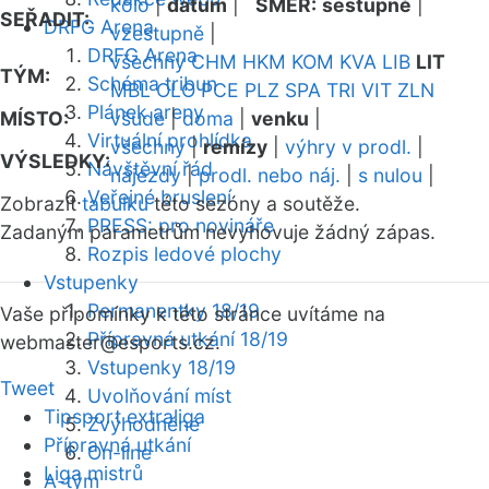
kolo
|
datum
|
SMĚR:
sestupně
|
SEŘADIT:
DRFG Arena
vzestupně
|
DRFG Arena
všechny
CHM
HKM
KOM
KVA
LIB
LIT
TÝM:
Schéma tribun
MBL
OLO
PCE
PLZ
SPA
TRI
VIT
ZLN
Plánek areny
MÍSTO:
všude
|
doma
|
venku
|
Virtuální prohlídka
všechny
|
remízy
|
výhry v prodl.
|
VÝSLEDKY:
Návštěvní řád
nájezdy
|
prodl. nebo náj.
|
s nulou
|
Veřejné bruslení
Zobrazit
tabulku
této sezóny a soutěže.
PRESS: pro novináře
Zadaným parametrům nevyhovuje žádný zápas.
Rozpis ledové plochy
Vstupenky
Permanentky 18/19
Vaše připomínky k této stránce uvítáme na
Přípravná utkání 18/19
webmaster
@esports.cz.
Vstupenky 18/19
Tweet
Uvolňování míst
Tipsport extraliga
Zvýhodněné
Přípravná utkání
On-line
Liga mistrů
A-tým