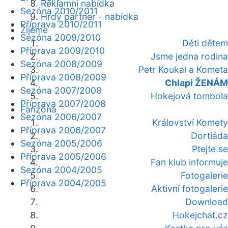
Reklamní nabídka
Sezóna 2010/2011
Hrdý partner - nabídka
Příprava 2010/2011
Žijeme
Sezóna 2009/2010
Děti dětem
Příprava 2009/2010
Jsme jedna rodina
Sezóna 2008/2009
Petr Koukal a Kometa
Příprava 2008/2009
Chlapi ŽENÁM
Sezóna 2007/2008
Hokejová tombola
Příprava 2007/2008
Fanzóna
Sezóna 2006/2007
Království Komety
Příprava 2006/2007
Dortiáda
Sezóna 2005/2006
Ptejte se
Příprava 2005/2006
Fan klub informuje
Sezóna 2004/2005
Fotogalerie
Příprava 2004/2005
Aktivní fotogalerie
Download
Hokejchat.cz