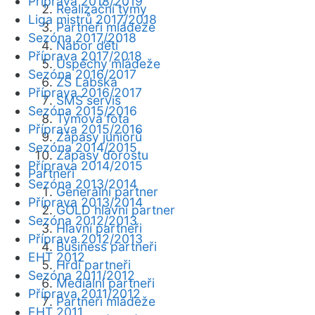
Příprava 2018/2019
Realizační týmy
Liga mistrů 2017/2018
Partneři mládeže
Sezóna 2017/2018
Nábor dětí
Příprava 2017/2018
Úspěchy mládeže
Sezóna 2016/2017
ZŠ Labská
Příprava 2016/2017
SMS servis
Sezóna 2015/2016
Týmová fota
Příprava 2015/2016
Zápasy juniorů
Sezóna 2014/2015
Zápasy dorostu
Příprava 2014/2015
Partneři
Sezóna 2013/2014
Generální partner
Příprava 2013/2014
GOLD hlavní partner
Sezóna 2012/2013
Hlavní partneři
Příprava 2012/2013
Business partneři
EHT 2012
Hrdí partneři
Sezóna 2011/2012
Mediální partneři
Příprava 2011/2012
Partneři mládeže
EHT 2011