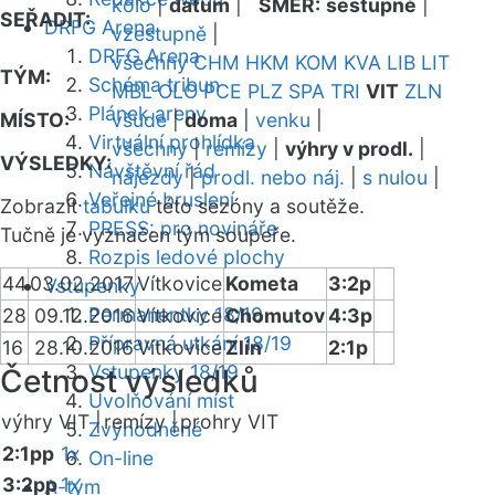
kolo
|
datum
|
SMĚR:
sestupně
|
SEŘADIT:
DRFG Arena
vzestupně
|
DRFG Arena
všechny
CHM
HKM
KOM
KVA
LIB
LIT
TÝM:
Schéma tribun
MBL
OLO
PCE
PLZ
SPA
TRI
VIT
ZLN
Plánek areny
MÍSTO:
všude
|
doma
|
venku
|
Virtuální prohlídka
všechny
|
remízy
|
výhry v prodl.
|
VÝSLEDKY:
Návštěvní řád
nájezdy
|
prodl. nebo náj.
|
s nulou
|
Veřejné bruslení
Zobrazit
tabulku
této sezóny a soutěže.
PRESS: pro novináře
Tučně je vyznačen tým soupeře.
Rozpis ledové plochy
44
03.02.2017
Vítkovice
Kometa
3:2p
Vstupenky
Permanentky 18/19
28
09.12.2016
Vítkovice
Chomutov
4:3p
Přípravná utkání 18/19
16
28.10.2016
Vítkovice
Zlín
2:1p
Vstupenky 18/19
Četnost výsledků
Uvolňování míst
výhry VIT |
remízy |
prohry VIT
Zvýhodněné
2:1pp
1x
On-line
3:2pp
1x
A-tým