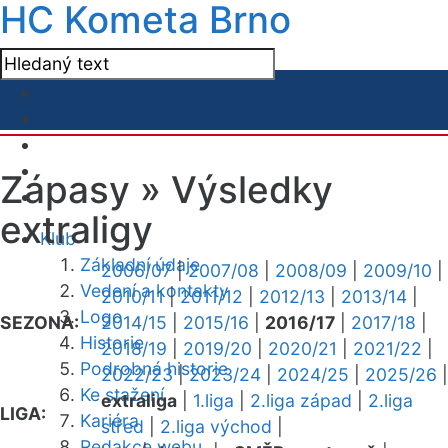
HC Kometa Brno
Zápasy »
Výsledky
extraligy
Klub
Základní údaje
2006/07
|
2007/08
|
2008/09
|
2009/10
|
Vedení a kontakty
2010/11
|
2011/12
|
2012/13
|
2013/14
|
Logo
SEZONA:
2014/15
|
2015/16
|
2016/17
|
2017/18
|
Historie
2018/19
|
2019/20
|
2020/21
|
2021/22
|
Podrobná historie
2022/23
|
2023/24
|
2024/25
|
2025/26
|
Ke stažení
extraliga
|
1.liga
|
2.liga západ
|
2.liga
LIGA:
Kariéra
střed
|
2.liga východ
|
Redakce webu