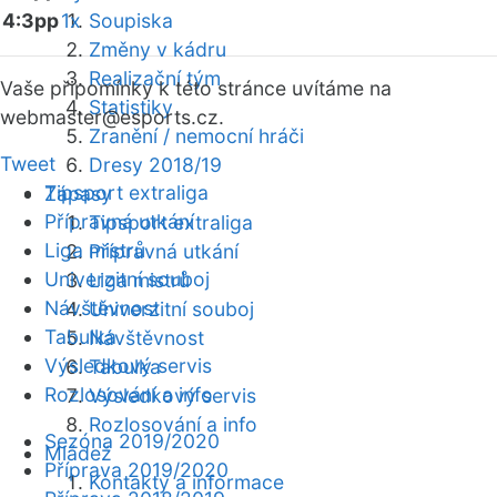
4:3pp
1x
Soupiska
Změny v kádru
Realizační tým
Vaše připomínky k této stránce uvítáme na
Statistiky
webmaster
@esports.cz.
Zranění / nemocní hráči
Tweet
Dresy 2018/19
Tipsport extraliga
Zápasy
Přípravná utkání
Tipsport extraliga
Liga mistrů
Přípravná utkání
Univerzitní souboj
Liga mistrů
Návštěvnost
Univerzitní souboj
Tabulka
Návštěvnost
Výsledkový servis
Tabulka
Rozlosování a info
Výsledkový servis
Rozlosování a info
Sezóna 2019/2020
Mládež
Příprava 2019/2020
Kontakty a informace