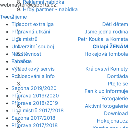
Reklamní nabídka
webmaster
@esports.cz.
Hrdý partner - nabídka
Tweet
Žijeme
Tipsport extraliga
Děti dětem
Přípravná utkání
Jsme jedna rodina
Liga mistrů
Petr Koukal a Kometa
Univerzitní souboj
Chlapi ŽENÁM
Návštěvnost
Hokejová tombola
Fanzóna
Tabulka
Výsledkový servis
Království Komety
Rozlosování a info
Dortiáda
Ptejte se
Sezóna 2019/2020
Fan klub informuje
Příprava 2019/2020
Fotogalerie
Příprava 2018/2019
Aktivní fotogalerie
Liga mistrů 2017/2018
Download
Sezóna 2017/2018
Hokejchat.cz
Příprava 2017/2018