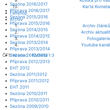
Kostka pro vás
Sezóna 2016/2017
Karta Kometa
Příprava 2016/2017
Fanshop
Sezóna 2015/2016
Archiv
Příprava 2015/2016
Archiv článků
Sezóna 2014/2015
Archiv aktualit
Příprava 2014/2015
Fotogalerie
Sezóna 2013/2014
Youtube kanál
Příprava 2013/2014
ČF1:
Sezóna 2012/2013
Hradec - Kometa 1:3
Příprava 2012/2013
EHT 2012
Sezóna 2011/2012
Příprava 2011/2012
EHT 2011
Sezóna 2010/2011
Příprava 2010/2011
Sezóna 2009/2010