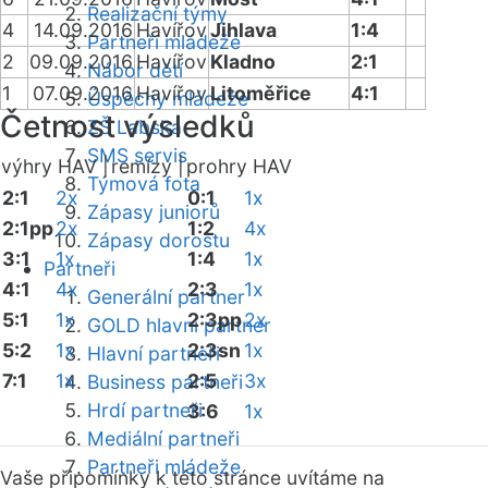
Realizační týmy
4
14.09.2016
Havířov
Jihlava
1:4
Partneři mládeže
2
09.09.2016
Havířov
Kladno
2:1
Nábor dětí
1
07.09.2016
Havířov
Litoměřice
4:1
Úspěchy mládeže
Četnost výsledků
ZŠ Labská
SMS servis
výhry HAV |
remízy |
prohry HAV
Týmová fota
2:1
2x
0:1
1x
Zápasy juniorů
2:1pp
2x
1:2
4x
Zápasy dorostu
3:1
1x
1:4
1x
Partneři
4:1
4x
2:3
1x
Generální partner
5:1
1x
2:3pp
2x
GOLD hlavní partner
5:2
1x
2:3sn
1x
Hlavní partneři
7:1
1x
2:5
3x
Business partneři
Hrdí partneři
3:6
1x
Mediální partneři
Partneři mládeže
Vaše připomínky k této stránce uvítáme na