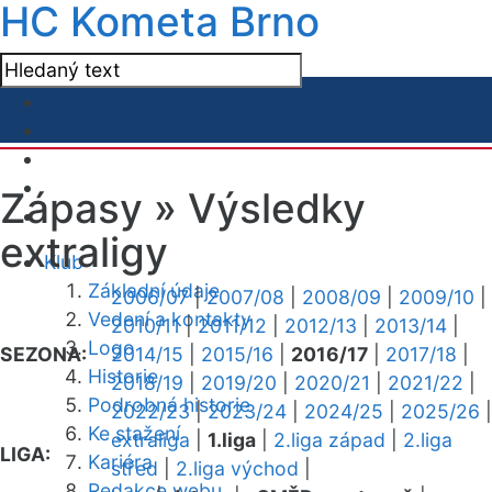
HC Kometa Brno
Zápasy »
Výsledky
extraligy
Klub
Základní údaje
2006/07
|
2007/08
|
2008/09
|
2009/10
|
Vedení a kontakty
2010/11
|
2011/12
|
2012/13
|
2013/14
|
Logo
SEZONA:
2014/15
|
2015/16
|
2016/17
|
2017/18
|
Historie
2018/19
|
2019/20
|
2020/21
|
2021/22
|
Podrobná historie
2022/23
|
2023/24
|
2024/25
|
2025/26
|
Ke stažení
extraliga
|
1.liga
|
2.liga západ
|
2.liga
LIGA:
Kariéra
střed
|
2.liga východ
|
Redakce webu