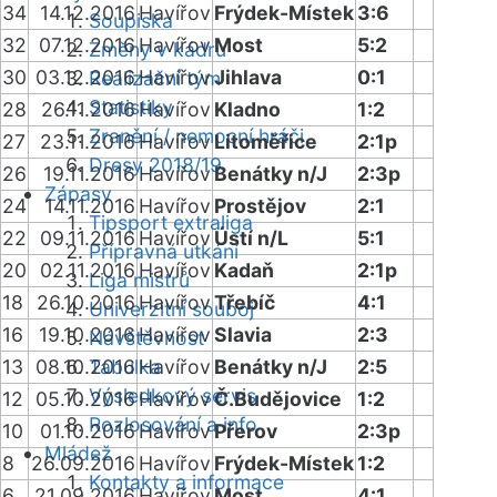
34
14.12.2016
Havířov
Frýdek-Místek
3:6
Soupiska
32
07.12.2016
Havířov
Most
5:2
Změny v kádru
30
03.12.2016
Havířov
Jihlava
0:1
Realizační tým
Statistiky
28
26.11.2016
Havířov
Kladno
1:2
Zranění / nemocní hráči
27
23.11.2016
Havířov
Litoměřice
2:1p
Dresy 2018/19
26
19.11.2016
Havířov
Benátky n/J
2:3p
Zápasy
24
14.11.2016
Havířov
Prostějov
2:1
Tipsport extraliga
22
09.11.2016
Havířov
Ústí n/L
5:1
Přípravná utkání
20
02.11.2016
Havířov
Kadaň
2:1p
Liga mistrů
18
26.10.2016
Havířov
Třebíč
4:1
Univerzitní souboj
16
19.10.2016
Havířov
Slavia
2:3
Návštěvnost
13
08.10.2016
Tabulka
Havířov
Benátky n/J
2:5
Výsledkový servis
12
05.10.2016
Havířov
Č.Budějovice
1:2
Rozlosování a info
10
01.10.2016
Havířov
Přerov
2:3p
Mládež
8
26.09.2016
Havířov
Frýdek-Místek
1:2
Kontakty a informace
6
21.09.2016
Havířov
Most
4:1