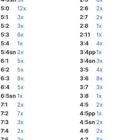
5:0
12x
2:6
2x
5:1
3x
2:7
2x
5:2
3x
2:8
1x
5:3
6x
2:11
1x
5:4
1x
3:4
4x
5:4sn
2x
3:4pp
1x
6:1
5x
3:4sn
3x
6:2
5x
3:5
4x
6:3
8x
3:6
8x
6:4
5x
3:7
3x
6:5sn
1x
3:8
1x
7:1
2x
4:5
2x
7:2
7x
4:5pp
1x
7:3
3x
4:5sn
2x
7:4
2x
4:6
2x
7:5
2x
4:7
5x