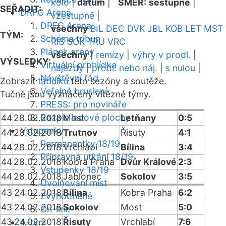
kolo
|
datum
|
SMĚR:
sestupně
|
SEŘADIT:
DRFG Arena
vzestupně
|
DRFG Arena
všechny
BIL
DEC
DVK
JBL
KOB
LET
MST
TÝM:
Schéma tribun
RIS
SOK
TRU
VRC
Plánek areny
všechny
|
remízy
|
výhry v prodl.
|
VÝSLEDKY:
Virtuální prohlídka
nájezdy
|
prodl. nebo náj.
|
s nulou
|
Návštěvní řád
Zobrazit
tabulku
této sezóny a soutěže.
Veřejné bruslení
Tučně jsou vyznačeny vítězné týmy.
PRESS: pro novináře
Rozpis ledové plochy
44
28.02.2018
Most
Letňany
0:5
Vstupenky
44
28.02.2018
Trutnov
Řisuty
4:1
Permanentky 18/19
44
28.02.2018
Vrchlabí
Bílina
3:4
Přípravná utkání 18/19
44
28.02.2018
Kobra Praha
Dvůr Králové
2:3
Vstupenky 18/19
44
28.02.2018
Jablonec
Sokolov
3:5
Uvolňování míst
43
24.02.2018
Bílina
Kobra Praha
6:2
Zvýhodněné
43
24.02.2018
Sokolov
Most
5:0
On-line
43
24.02.2018
Řisuty
Vrchlabí
7:6
A-tým