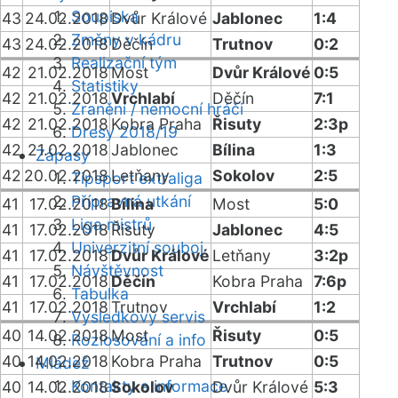
Soupiska
43
24.02.2018
Dvůr Králové
Jablonec
1:4
Změny v kádru
43
24.02.2018
Děčín
Trutnov
0:2
Realizační tým
42
21.02.2018
Most
Dvůr Králové
0:5
Statistiky
42
21.02.2018
Vrchlabí
Děčín
7:1
Zranění / nemocní hráči
42
21.02.2018
Kobra Praha
Řisuty
2:3p
Dresy 2018/19
42
21.02.2018
Jablonec
Bílina
1:3
Zápasy
42
20.02.2018
Letňany
Sokolov
2:5
Tipsport extraliga
Přípravná utkání
41
17.02.2018
Bílina
Most
5:0
Liga mistrů
41
17.02.2018
Řisuty
Jablonec
4:5
Univerzitní souboj
41
17.02.2018
Dvůr Králové
Letňany
3:2p
Návštěvnost
41
17.02.2018
Děčín
Kobra Praha
7:6p
Tabulka
41
17.02.2018
Trutnov
Vrchlabí
1:2
Výsledkový servis
40
14.02.2018
Most
Řisuty
0:5
Rozlosování a info
40
14.02.2018
Kobra Praha
Trutnov
0:5
Mládež
Kontakty a informace
40
14.02.2018
Sokolov
Dvůr Králové
5:3