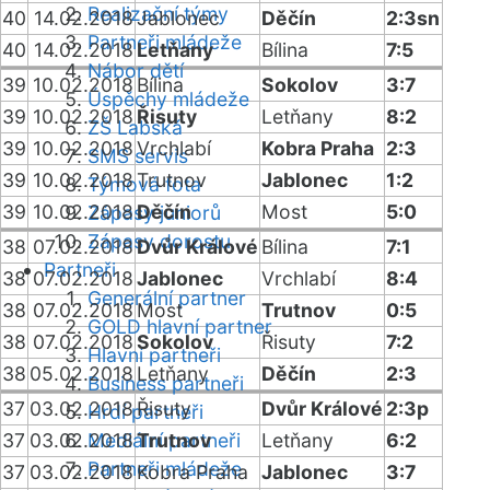
Realizační týmy
40
14.02.2018
Jablonec
Děčín
2:3sn
Partneři mládeže
40
14.02.2018
Letňany
Bílina
7:5
Nábor dětí
39
10.02.2018
Bílina
Sokolov
3:7
Úspěchy mládeže
39
10.02.2018
Řisuty
Letňany
8:2
ZŠ Labská
39
10.02.2018
Vrchlabí
Kobra Praha
2:3
SMS servis
39
10.02.2018
Trutnov
Jablonec
1:2
Týmová fota
39
10.02.2018
Děčín
Most
5:0
Zápasy juniorů
Zápasy dorostu
38
07.02.2018
Dvůr Králové
Bílina
7:1
Partneři
38
07.02.2018
Jablonec
Vrchlabí
8:4
Generální partner
38
07.02.2018
Most
Trutnov
0:5
GOLD hlavní partner
38
07.02.2018
Sokolov
Řisuty
7:2
Hlavní partneři
38
05.02.2018
Letňany
Děčín
2:3
Business partneři
37
03.02.2018
Řisuty
Dvůr Králové
2:3p
Hrdí partneři
37
03.02.2018
Mediální partneři
Trutnov
Letňany
6:2
Partneři mládeže
37
03.02.2018
Kobra Praha
Jablonec
3:7