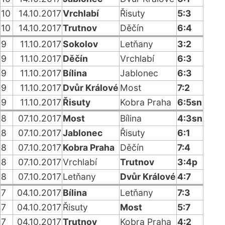
10
14.10.2017
Vrchlabí
Řisuty
5:3
10
14.10.2017
Trutnov
Děčín
6:4
9
11.10.2017
Sokolov
Letňany
3:2
9
11.10.2017
Děčín
Vrchlabí
6:3
9
11.10.2017
Bílina
Jablonec
6:3
9
11.10.2017
Dvůr Králové
Most
7:2
9
11.10.2017
Řisuty
Kobra Praha
6:5sn
8
07.10.2017
Most
Bílina
4:3sn
8
07.10.2017
Jablonec
Řisuty
6:1
8
07.10.2017
Kobra Praha
Děčín
7:4
8
07.10.2017
Vrchlabí
Trutnov
3:4p
8
07.10.2017
Letňany
Dvůr Králové
4:7
7
04.10.2017
Bílina
Letňany
7:3
7
04.10.2017
Řisuty
Most
5:7
7
04.10.2017
Trutnov
Kobra Praha
4:2