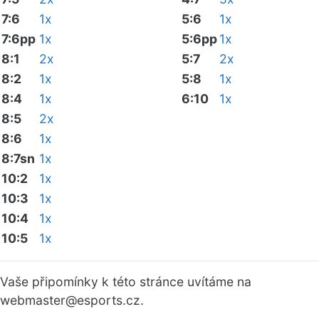
7:6
1x
5:6
1x
7:6pp
1x
5:6pp
1x
8:1
2x
5:7
2x
8:2
1x
5:8
1x
8:4
1x
6:10
1x
8:5
2x
8:6
1x
8:7sn
1x
10:2
1x
10:3
1x
10:4
1x
10:5
1x
Vaše připomínky k této stránce uvítáme na
webmaster
@esports.cz.