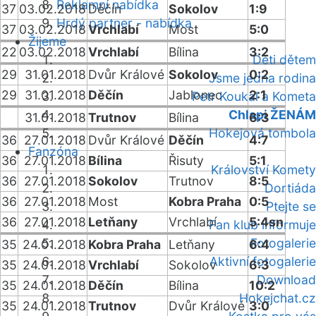
Reklamní nabídka
37
03.02.2018
Děčín
Sokolov
1:9
Hrdý partner - nabídka
37
03.02.2018
Vrchlabí
Most
5:0
Žijeme
22
03.02.2018
Vrchlabí
Bílina
3:2
Děti dětem
29
31.01.2018
Dvůr Králové
Sokolov
0:2
Jsme jedna rodina
29
31.01.2018
Děčín
Jablonec
2:1
Petr Koukal a Kometa
Chlapi ŽENÁM
31.01.2018
Trutnov
Bílina
6:3
Hokejová tombola
36
27.01.2018
Dvůr Králové
Děčín
4:7
Fanzóna
36
27.01.2018
Bílina
Řisuty
5:1
Království Komety
36
27.01.2018
Sokolov
Trutnov
8:5
Dortiáda
36
27.01.2018
Most
Kobra Praha
0:5
Ptejte se
36
27.01.2018
Letňany
Vrchlabí
5:4sn
Fan klub informuje
Fotogalerie
35
24.01.2018
Kobra Praha
Letňany
6:4
Aktivní fotogalerie
35
24.01.2018
Vrchlabí
Sokolov
6:3
Download
35
24.01.2018
Děčín
Bílina
10:2
Hokejchat.cz
35
24.01.2018
Trutnov
Dvůr Králové
3:0