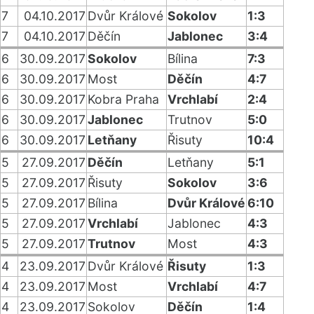
7
04.10.2017
Dvůr Králové
Sokolov
1:3
7
04.10.2017
Děčín
Jablonec
3:4
6
30.09.2017
Sokolov
Bílina
7:3
6
30.09.2017
Most
Děčín
4:7
6
30.09.2017
Kobra Praha
Vrchlabí
2:4
6
30.09.2017
Jablonec
Trutnov
5:0
6
30.09.2017
Letňany
Řisuty
10:4
5
27.09.2017
Děčín
Letňany
5:1
5
27.09.2017
Řisuty
Sokolov
3:6
5
27.09.2017
Bílina
Dvůr Králové
6:10
5
27.09.2017
Vrchlabí
Jablonec
4:3
5
27.09.2017
Trutnov
Most
4:3
4
23.09.2017
Dvůr Králové
Řisuty
1:3
4
23.09.2017
Most
Vrchlabí
4:7
4
23.09.2017
Sokolov
Děčín
1:4