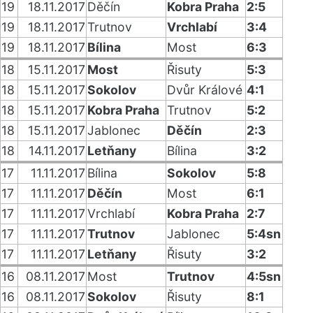
19
18.11.2017
Děčín
Kobra Praha
2:5
19
18.11.2017
Trutnov
Vrchlabí
3:4
19
18.11.2017
Bílina
Most
6:3
18
15.11.2017
Most
Řisuty
5:3
18
15.11.2017
Sokolov
Dvůr Králové
4:1
18
15.11.2017
Kobra Praha
Trutnov
5:2
18
15.11.2017
Jablonec
Děčín
2:3
18
14.11.2017
Letňany
Bílina
3:2
17
11.11.2017
Bílina
Sokolov
5:8
17
11.11.2017
Děčín
Most
6:1
17
11.11.2017
Vrchlabí
Kobra Praha
2:7
17
11.11.2017
Trutnov
Jablonec
5:4sn
17
11.11.2017
Letňany
Řisuty
3:2
16
08.11.2017
Most
Trutnov
4:5sn
16
08.11.2017
Sokolov
Řisuty
8:1