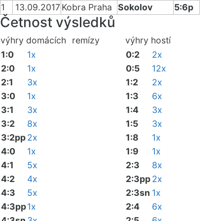
1
13.09.2017
Kobra Praha
Sokolov
5:6p
Četnost výsledků
výhry domácích
remízy
výhry hostí
1:0
1x
0:2
2x
2:0
1x
0:5
12x
2:1
3x
1:2
2x
3:0
1x
1:3
6x
3:1
3x
1:4
3x
3:2
8x
1:5
3x
3:2pp
2x
1:8
1x
4:0
1x
1:9
1x
4:1
5x
2:3
8x
4:2
4x
2:3pp
2x
4:3
5x
2:3sn
1x
4:3pp
1x
2:4
6x
4:3sn
3x
2:5
6x