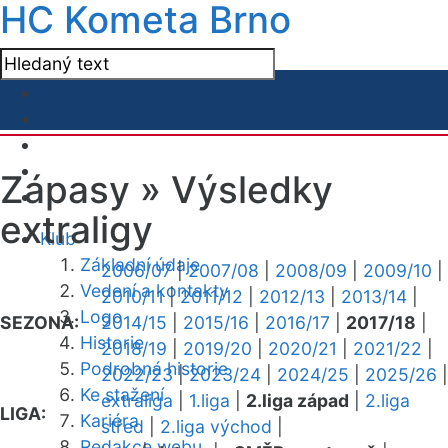
HC Kometa Brno
Zápasy »
Výsledky
extraligy
Klub
Základní údaje
2006/07
|
2007/08
|
2008/09
|
2009/10
|
Vedení a kontakty
2010/11
|
2011/12
|
2012/13
|
2013/14
|
Logo
SEZONA:
2014/15
|
2015/16
|
2016/17
|
2017/18
|
Historie
2018/19
|
2019/20
|
2020/21
|
2021/22
|
Podrobná historie
2022/23
|
2023/24
|
2024/25
|
2025/26
|
Ke stažení
extraliga
|
1.liga
|
2.liga západ
|
2.liga
LIGA:
Kariéra
střed
|
2.liga východ
|
Redakce webu