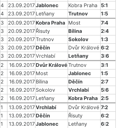
4
23.09.2017
Jablonec
Kobra Praha
5:1
4
23.09.2017
Letňany
Trutnov
1:5
3
20.09.2017
Kobra Praha
Most
7:4
3
20.09.2017
Řisuty
Bílina
2:4
3
20.09.2017
Trutnov
Sokolov
1:3
3
20.09.2017
Děčín
Dvůr Králové
6:2
3
20.09.2017
Vrchlabí
Letňany
3:6
2
16.09.2017
Dvůr Králové
Trutnov
3:1
2
16.09.2017
Most
Jablonec
1:5
2
16.09.2017
Bílina
Děčín
2:7
2
16.09.2017
Sokolov
Vrchlabí
5:6
2
16.09.2017
Letňany
Kobra Praha
2:5
1
13.09.2017
Vrchlabí
Dvůr Králové
7:2
1
13.09.2017
Děčín
Řisuty
6:2
1
13.09.2017
Jablonec
Letňany
6:2