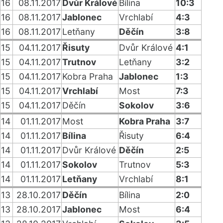
16
08.11.2017
Dvůr Králové
Bílina
10:3
16
08.11.2017
Jablonec
Vrchlabí
4:3
16
08.11.2017
Letňany
Děčín
3:8
15
04.11.2017
Řisuty
Dvůr Králové
4:1
15
04.11.2017
Trutnov
Letňany
3:2
15
04.11.2017
Kobra Praha
Jablonec
1:3
15
04.11.2017
Vrchlabí
Most
7:3
15
04.11.2017
Děčín
Sokolov
3:6
14
01.11.2017
Most
Kobra Praha
3:7
14
01.11.2017
Bílina
Řisuty
6:4
14
01.11.2017
Dvůr Králové
Děčín
2:5
14
01.11.2017
Sokolov
Trutnov
5:3
14
01.11.2017
Letňany
Vrchlabí
8:1
13
28.10.2017
Děčín
Bílina
2:0
13
28.10.2017
Jablonec
Most
6:4