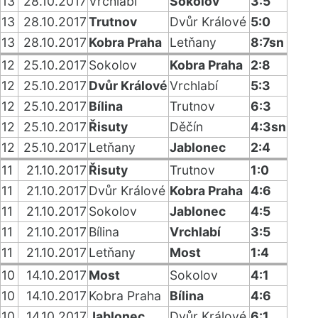
13
28.10.2017
Vrchlabí
Sokolov
3:5
13
28.10.2017
Trutnov
Dvůr Králové
5:0
13
28.10.2017
Kobra Praha
Letňany
8:7sn
12
25.10.2017
Sokolov
Kobra Praha
2:8
12
25.10.2017
Dvůr Králové
Vrchlabí
5:3
12
25.10.2017
Bílina
Trutnov
6:3
12
25.10.2017
Řisuty
Děčín
4:3sn
12
25.10.2017
Letňany
Jablonec
2:4
11
21.10.2017
Řisuty
Trutnov
1:0
11
21.10.2017
Dvůr Králové
Kobra Praha
4:6
11
21.10.2017
Sokolov
Jablonec
4:5
11
21.10.2017
Bílina
Vrchlabí
3:5
11
21.10.2017
Letňany
Most
1:4
10
14.10.2017
Most
Sokolov
4:1
10
14.10.2017
Kobra Praha
Bílina
4:6
10
14.10.2017
Jablonec
Dvůr Králové
6:1