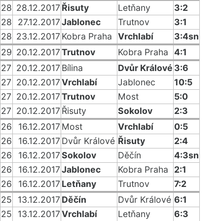
28
28.12.2017
Řisuty
Letňany
3:2
28
27.12.2017
Jablonec
Trutnov
3:1
28
23.12.2017
Kobra Praha
Vrchlabí
3:4sn
29
20.12.2017
Trutnov
Kobra Praha
4:1
27
20.12.2017
Bílina
Dvůr Králové
3:6
27
20.12.2017
Vrchlabí
Jablonec
10:5
27
20.12.2017
Trutnov
Most
5:0
27
20.12.2017
Řisuty
Sokolov
2:3
26
16.12.2017
Most
Vrchlabí
0:5
26
16.12.2017
Dvůr Králové
Řisuty
2:4
26
16.12.2017
Sokolov
Děčín
4:3sn
26
16.12.2017
Jablonec
Kobra Praha
2:1
26
16.12.2017
Letňany
Trutnov
7:2
25
13.12.2017
Děčín
Dvůr Králové
6:1
25
13.12.2017
Vrchlabí
Letňany
6:3