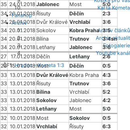
Kostka pro vás
35
24.01.2018
Jablonec
Most
5:0
Karta Kometa
34
20.01.2018
Řisuty
Děčín
2:3
Fanshop
34
20.01.2018
Dvůr Králové
Vrchlabí
3:6
Archiv
34
20.01.2018
Sokolov
Kobra Praha
Archiv článků
3:5
Archiv aktualit
34
20.01.2018
Bílina
Trutnov
3:4sn
Fotogalerie
34
20.01.2018
Letňany
Jablonec
3:6
Youtube kanál
27
17.01.2018
Děčín
Letňany
2:6
ČF1:
Hradec - Kometa 1:3
28
15.01.2018
Most
Děčín
0:5
33
13.01.2018
Dvůr Králové
Kobra Praha
4:3
33
13.01.2018
Řisuty
Trutnov
3:6
33
13.01.2018
Bílina
Vrchlabí
5:2
33
13.01.2018
Sokolov
Jablonec
4:2
33
13.01.2018
Letňany
Most
5:0
32
10.01.2018
Most
Sokolov
0:5
32
10.01.2018
Vrchlabí
Řisuty
6:3