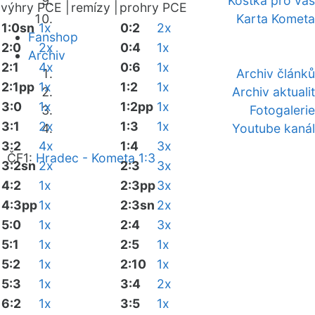
Kostka pro vás
výhry PCE |
remízy |
prohry PCE
Karta Kometa
1:0sn
1x
0:2
2x
Fanshop
2:0
2x
0:4
1x
Archiv
2:1
4x
0:6
1x
Archiv článků
2:1pp
1x
1:2
1x
Archiv aktualit
3:0
1x
1:2pp
1x
Fotogalerie
3:1
2x
1:3
1x
Youtube kanál
3:2
4x
1:4
3x
ČF1:
Hradec - Kometa 1:3
3:2sn
2x
2:3
3x
4:2
1x
2:3pp
3x
4:3pp
1x
2:3sn
2x
5:0
1x
2:4
3x
5:1
1x
2:5
1x
5:2
1x
2:10
1x
5:3
1x
3:4
2x
6:2
1x
3:5
1x