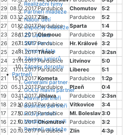
Realizační týmy
29
08.12.2017
Pardubice
Chomutov
5:2
Partneři mládeže
28
03.12.2017
Zlín
Pardubice
5:2
Nábor dětí
27
01.12.2017
Pardubice
Sparta
1:4
Úspěchy mládeže
23
28.11.2017
Olomouc
Pardubice
3:2p
ZŠ Labská
SMS servis
26
26.11.2017
Pardubice
Hr. Králové
3:2
Týmová fota
25
24.11.2017
Třinec
Pardubice
3:2sn
Zápasy juniorů
24
21.11.2017
Pardubice
Litvínov
5:0
Zápasy dorostu
22
17.11.2017
Pardubice
Liberec
5:1
Partneři
21
15.11.2017
Kometa
Pardubice
1:2p
Generální partner
20
05.11.2017
Pardubice
Plzeň
0:4
GOLD hlavní partner
19
03.11.2017
Jihlava
Pardubice
2:3sn
Hlavní partneři
18
29.10.2017
Pardubice
Vítkovice
3:4
Business partneři
17
27.10.2017
Pardubice
Ml. Boleslav
3:0
Hrdí partneři
Mediální partneři
16
22.10.2017
Chomutov
Pardubice
3:2
Partneři mládeže
15
20.10.2017
Pardubice
Zlín
4:3p