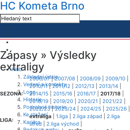
HC Kometa Brno
Zápasy »
Výsledky
extraligy
Klub
Základní údaje
2006/07
|
2007/08
|
2008/09
|
2009/10
|
Vedení a kontakty
2010/11
|
2011/12
|
2012/13
|
2013/14
|
Logo
SEZONA:
2014/15
|
2015/16
|
2016/17
|
2017/18
|
Historie
2018/19
|
2019/20
|
2020/21
|
2021/22
|
Podrobná historie
2022/23
|
2023/24
|
2024/25
|
2025/26
|
Ke stažení
extraliga
|
1.liga
|
2.liga západ
|
2.liga
LIGA:
Kariéra
střed
|
2.liga východ
|
Redakce webu