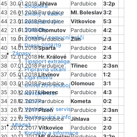
45
30.01.2018
Jihlava
Pardubice
3:2p
Soupiska
43
26.01.2018
Pardubice
Ml. Boleslav
3:2
Změny v kádru
44
23.01.2018
Pardubice
Vítkovice
5:3
Realizační tým
Statistiky
42
21.01.2018
Chomutov
Pardubice
4:2
Zranění / nemocní hráči
41
19.01.2018
Pardubice
Zlín
2:3
Dresy 2018/19
40
14.01.2018
Sparta
Pardubice
2:4
Zápasy
39
12.01.2018
Hr. Králové
Pardubice
2:3
Tipsport extraliga
38
07.01.2018
Pardubice
Třinec
2:3sn
Přípravná utkání
37
05.01.2018
Litvínov
Pardubice
1:2
Liga mistrů
36
03.01.2018
Pardubice
Olomouc
3:1
Univerzitní souboj
35
30.12.2017
Liberec
Pardubice
4:3
Návštěvnost
34
28.12.2017
Tabulka
Pardubice
Kometa
0:2
Výsledkový servis
33
26.12.2017
Plzeň
Pardubice
2:3sn
Rozlosování a info
32
22.12.2017
Pardubice
Jihlava
3:2
Mládež
31
20.12.2017
Vítkovice
Pardubice
2:0
Kontakty a informace
30
10.12.2017
Ml. Boleslav
Pardubice
3:2p