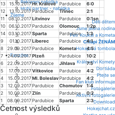
Reklamní nabídka
13
15.10.2017
Hr. Králové
Pardubice
6:0
Hrdý partner - nabídka
12
13.10.2017
Pardubice
Třinec
2:1
Žijeme
11
08.10.2017
Litvínov
Pardubice
0:1sn
Děti dětem
10
06.10.2017
Pardubice
Olomouc
1:2p
Jsme jedna rodina
14
03.10.2017
Sparta
Pardubice
1:3
Petr Koukal a Kometa
9
01.10.2017
Liberec
Pardubice
4:1
Chlapi ŽENÁM
8
29.09.2017
Pardubice
Kometa
Hokejová tombola
4:5
Fanzóna
7
24.09.2017
Plzeň
Pardubice
10:2
Království Komety
6
22.09.2017
Pardubice
Jihlava
7:5
Dortiáda
5
17.09.2017
Vítkovice
Pardubice
4:2
Ptejte se
4
15.09.2017
Ml. Boleslav
Pardubice
4:2
Fan klub informuje
3
12.09.2017
Pardubice
Chomutov
1:4
Fotogalerie
2
10.09.2017
Zlín
Pardubice
0:2
Aktivní fotogalerie
1
08.09.2017
Pardubice
Sparta
2:3
Download
Četnost výsledků
Hokejchat.cz