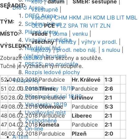
kolo
|
datum
|
SMĚR:
sestupně
|
SEŘADIT:
DRFG Arena
vzestupně
|
DRFG Arena
všechny
CHM
HKM
JIH
KOM
LIB
LIT
MBL
TÝM:
Schéma tribun
OLO
PCE
PLZ
SPA
TRI
VIT
ZLN
Plánek areny
MÍSTO:
všude
|
doma
|
venku
|
Virtuální prohlídka
všechny
|
remízy
|
výhry v prodl.
|
VÝSLEDKY:
Návštěvní řád
nájezdy
|
prodl. nebo náj.
|
s nulou
|
Veřejné bruslení
Zobrazit
tabulku
této sezóny a soutěže.
PRESS: pro novináře
Tučně je vyznačen tým soupeře.
Rozpis ledové plochy
52
04.03.2018
Pardubice
Hr. Králové
1:3
Vstupenky
Permanentky 18/19
51
02.03.2018
Třinec
Pardubice
2:6
Přípravná utkání 18/19
50
28.02.2018
Pardubice
Litvínov
2:1
Vstupenky 18/19
49
08.02.2018
Olomouc
Pardubice
5:3
Uvolňování míst
48
06.02.2018
Pardubice
Liberec
2:1
Zvýhodněné
47
04.02.2018
Kometa
Pardubice
2:1
On-line
46
02.02.2018
Pardubice
Plzeň
2:0
A-tým