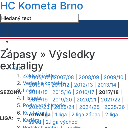
HC Kometa Brno
Zápasy »
Výsledky
extraligy
Klub
Základní údaje
2006/07
|
2007/08
|
2008/09
|
2009/10
|
Vedení a kontakty
2010/11
|
2011/12
|
2012/13
|
2013/14
|
Logo
SEZONA:
2014/15
|
2015/16
|
2016/17
|
2017/18
|
Historie
2018/19
|
2019/20
|
2020/21
|
2021/22
|
Podrobná historie
2022/23
|
2023/24
|
2024/25
|
2025/26
|
Ke stažení
extraliga
|
1.liga
|
2.liga západ
|
2.liga
LIGA:
Kariéra
střed
|
2.liga východ
|
Redakce webu