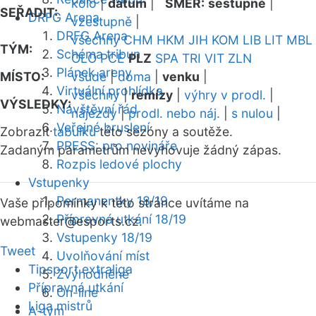
kolo
|
datum
|
SMĚR:
sestupně
|
SEŘADIT:
DRFG Arena
vzestupně
|
DRFG Arena
všechny
CHM
HKM
JIH
KOM
LIB
LIT
MBL
TÝM:
Schéma tribun
OLO
PCE
PLZ
SPA
TRI
VIT
ZLN
Plánek areny
MÍSTO:
všude
|
doma
|
venku
|
Virtuální prohlídka
všechny
|
remízy
|
výhry v prodl.
|
VÝSLEDKY:
Návštěvní řád
nájezdy
|
prodl. nebo náj.
|
s nulou
|
Veřejné bruslení
Zobrazit
tabulku
této sezóny a soutěže.
PRESS: pro novináře
Zadaným parametrům nevyhovuje žádný zápas.
Rozpis ledové plochy
Vstupenky
Permanentky 18/19
Vaše připomínky k této stránce uvítáme na
Přípravná utkání 18/19
webmaster
@esports.cz.
Vstupenky 18/19
Tweet
Uvolňování míst
Tipsport extraliga
Zvýhodněné
Přípravná utkání
On-line
Liga mistrů
A-tým