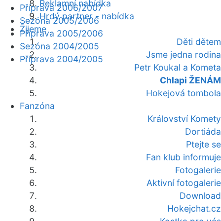
Reklamní nabídka
Příprava 2006/2007
Hrdý partner - nabídka
Sezóna 2005/2006
Žijeme
Příprava 2005/2006
Děti dětem
Sezóna 2004/2005
Jsme jedna rodina
Příprava 2004/2005
Petr Koukal a Kometa
Chlapi ŽENÁM
Hokejová tombola
Fanzóna
Království Komety
Dortiáda
Ptejte se
Fan klub informuje
Fotogalerie
Aktivní fotogalerie
Download
Hokejchat.cz