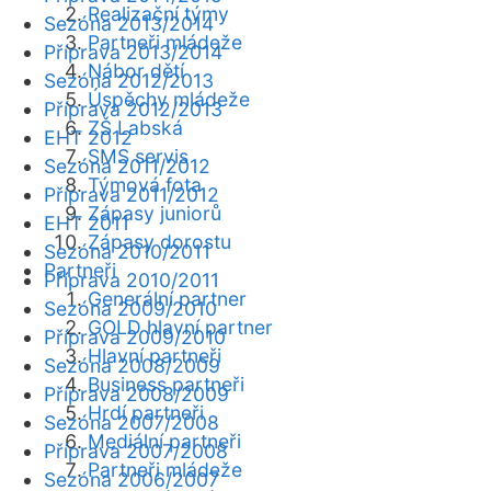
Realizační týmy
Sezóna 2013/2014
Partneři mládeže
Příprava 2013/2014
Nábor dětí
Sezóna 2012/2013
Úspěchy mládeže
Příprava 2012/2013
ZŠ Labská
EHT 2012
SMS servis
Sezóna 2011/2012
Týmová fota
Příprava 2011/2012
Zápasy juniorů
EHT 2011
Zápasy dorostu
Sezóna 2010/2011
Partneři
Příprava 2010/2011
Generální partner
Sezóna 2009/2010
GOLD hlavní partner
Příprava 2009/2010
Hlavní partneři
Sezóna 2008/2009
Business partneři
Příprava 2008/2009
Hrdí partneři
Sezóna 2007/2008
Mediální partneři
Příprava 2007/2008
Partneři mládeže
Sezóna 2006/2007