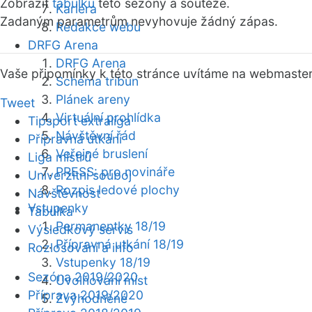
Zobrazit
tabulku
této sezóny a soutěže.
Kariéra
Zadaným parametrům nevyhovuje žádný zápas.
Redakce webu
DRFG Arena
DRFG Arena
Vaše připomínky k této stránce uvítáme na webmaste
Schéma tribun
Plánek areny
Tweet
Virtuální prohlídka
Tipsport extraliga
Návštěvní řád
Přípravná utkání
Veřejné bruslení
Liga mistrů
PRESS: pro novináře
Univerzitní souboj
Rozpis ledové plochy
Návštěvnost
Vstupenky
Tabulka
Permanentky 18/19
Výsledkový servis
Přípravná utkání 18/19
Rozlosování a info
Vstupenky 18/19
Sezóna 2019/2020
Uvolňování míst
Příprava 2019/2020
Zvýhodněné