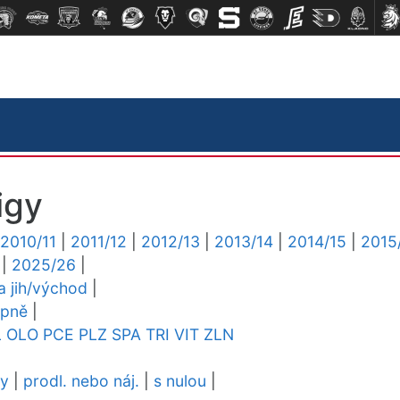
igy
2010/11
|
2011/12
|
2012/13
|
2013/14
|
2014/15
|
2015
|
2025/26
|
ga jih/východ
|
upně
|
L
OLO
PCE
PLZ
SPA
TRI
VIT
ZLN
dy
|
prodl. nebo náj.
|
s nulou
|