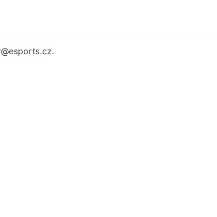
r
@esports.cz.