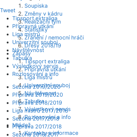
Soupiska
Tweet
Změny v kádru
Tipsport extraliga
Realizační tým
Přípravná utkání
Statistiky
Liga mistrů
Zranění / nemocní hráči
Univerzitní souboj
Dresy 2018/19
Návštěvnost
Zápasy
Tabulka
Tipsport extraliga
Výsledkový servis
Přípravná utkání
Rozlosování a info
Liga mistrů
Univerzitní souboj
Sezóna 2019/2020
Návštěvnost
Příprava 2019/2020
Tabulka
Příprava 2018/2019
Výsledkový servis
Liga mistrů 2017/2018
Rozlosování a info
Sezóna 2017/2018
Mládež
Příprava 2017/2018
Kontakty a informace
Sezóna 2016/2017