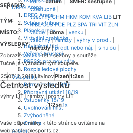
kolo
|
datum
|
SMĚR:
sestupně
|
SEŘADIT:
DRFG Arena
vzestupně
|
DRFG Arena
všechny
CHM
HKM
KOM
KVA
LIB
LIT
TÝM:
Schéma tribun
MBL
OLO
PCE
PLZ
SPA
TRI
VIT
ZLN
Plánek areny
MÍSTO:
všude
|
doma
|
venku
|
Virtuální prohlídka
všechny
|
remízy
|
výhry v prodl.
|
VÝSLEDKY:
Návštěvní řád
nájezdy
|
prodl. nebo náj.
|
s nulou
|
Veřejné bruslení
Zobrazit
tabulku
této sezóny a soutěže.
PRESS: pro novináře
Tučně je vyznačen tým soupeře.
Rozpis ledové plochy
25
07.12.2018
Litvínov
Plzeň
1:2sn
Vstupenky
Četnost výsledků
Permanentky 18/19
Přípravná utkání 18/19
výhry LIT |
remízy |
prohry LIT
Vstupenky 18/19
1:2sn
1x
Uvolňování míst
Zvýhodněné
Vaše připomínky k této stránce uvítáme na
On-line
webmaster
@esports.cz.
A-tým