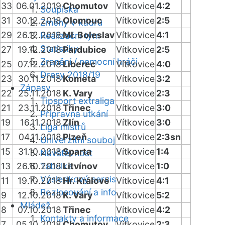
33
06.01.2019
Chomutov
Vítkovice
4:2
Soupiska
31
30.12.2018
Olomouc
Vítkovice
2:5
Změny v kádru
29
26.12.2018
Ml. Boleslav
Vítkovice
4:1
Realizační tým
Statistiky
27
19.12.2018
Pardubice
Vítkovice
2:5
Zranění / nemocní hráči
25
07.12.2018
Liberec
Vítkovice
4:0
Dresy 2018/19
23
30.11.2018
Kometa
Vítkovice
3:2
Zápasy
22
25.11.2018
K. Vary
Vítkovice
2:3
Tipsport extraliga
21
23.11.2018
Třinec
Vítkovice
3:0
Přípravná utkání
19
16.11.2018
Zlín
Vítkovice
3:0
Liga mistrů
17
04.11.2018
Plzeň
Vítkovice
2:3sn
Univerzitní souboj
15
31.10.2018
Sparta
Vítkovice
1:4
Návštěvnost
13
26.10.2018
Tabulka
Litvínov
Vítkovice
1:0
Výsledkový servis
11
19.10.2018
Hr. Králové
Vítkovice
4:1
Rozlosování a info
9
12.10.2018
K. Vary
Vítkovice
5:2
Mládež
8
07.10.2018
Třinec
Vítkovice
4:2
Kontakty a informace
7
05.10.2018
Chomutov
Vítkovice
2:3