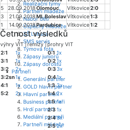
Realizační týmy
5
28.09.2018
Olomouc
Vítkovice
2:0
Partneři mládeže
3
21.09.2018
Ml. Boleslav
Vítkovice
1:3
Nábor dětí
1
14.09.2018
Pardubice
Vítkovice
1:2
Úspěchy mládeže
Četnost výsledků
ZŠ Labská
SMS servis
výhry VIT |
remízy |
prohry VIT
Týmová fota
2:1
1x
0:1
1x
Zápasy juniorů
3:1
1x
0:2
1x
Zápasy dorostu
3:2
2x
0:3
3x
Partneři
3:2sn
1x
0:4
1x
Generální partner
4:1
1x
1:3
3x
GOLD hlavní partner
5:2
2x
1:4
2x
Hlavní partneři
1:5
1x
Business partneři
Hrdí partneři
2:3
1x
Mediální partneři
2:4
3x
Partneři mládeže
2:5
2x