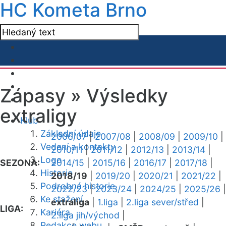
HC Kometa Brno
Zápasy »
Výsledky
extraligy
Klub
Základní údaje
2006/07
|
2007/08
|
2008/09
|
2009/10
|
Vedení a kontakty
2010/11
|
2011/12
|
2012/13
|
2013/14
|
Logo
SEZONA:
2014/15
|
2015/16
|
2016/17
|
2017/18
|
Historie
2018/19
|
2019/20
|
2020/21
|
2021/22
|
Podrobná historie
2022/23
|
2023/24
|
2024/25
|
2025/26
|
Ke stažení
extraliga
|
1.liga
|
2.liga sever/střed
|
LIGA:
Kariéra
2.liga jih/východ
|
Redakce webu