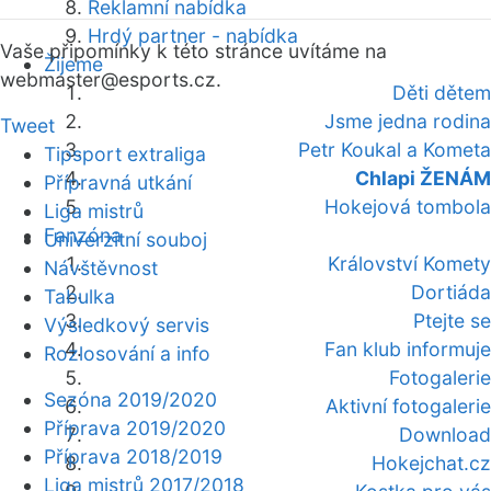
Reklamní nabídka
Hrdý partner - nabídka
Vaše připomínky k této stránce uvítáme na
Žijeme
webmaster
@esports.cz.
Děti dětem
Jsme jedna rodina
Tweet
Petr Koukal a Kometa
Tipsport extraliga
Chlapi ŽENÁM
Přípravná utkání
Hokejová tombola
Liga mistrů
Fanzóna
Univerzitní souboj
Království Komety
Návštěvnost
Dortiáda
Tabulka
Ptejte se
Výsledkový servis
Fan klub informuje
Rozlosování a info
Fotogalerie
Sezóna 2019/2020
Aktivní fotogalerie
Příprava 2019/2020
Download
Příprava 2018/2019
Hokejchat.cz
Liga mistrů 2017/2018