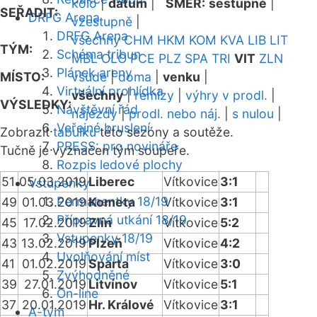
kolo
|
datum
|
SMĚR:
sestupně
|
SEŘADIT:
DRFG Arena
vzestupně
|
DRFG Arena
všechny
CHM
HKM
KOM
KVA
LIB
LIT
TÝM:
Schéma tribun
MBL
OLO
PCE
PLZ
SPA
TRI
VIT
ZLN
Plánek areny
MÍSTO:
všude
|
doma
|
venku
|
Virtuální prohlídka
všechny
|
remízy
|
výhry v prodl.
|
VÝSLEDKY:
Návštěvní řád
nájezdy
|
prodl. nebo náj.
|
s nulou
|
Veřejné bruslení
Zobrazit
tabulku
této sezóny a soutěže.
PRESS: pro novináře
Tučně je vyznačen tým soupeře.
Rozpis ledové plochy
51
05.03.2019
Liberec
Vítkovice
3:1
Vstupenky
Permanentky 18/19
49
01.03.2019
Kometa
Vítkovice
3:1
Přípravná utkání 18/19
45
17.02.2019
Zlín
Vítkovice
5:2
Vstupenky 18/19
43
13.02.2019
Plzeň
Vítkovice
4:2
Uvolňování míst
41
01.02.2019
Sparta
Vítkovice
3:0
Zvýhodněné
39
27.01.2019
Litvínov
Vítkovice
5:1
On-line
37
20.01.2019
Hr. Králové
Vítkovice
3:1
A-tým