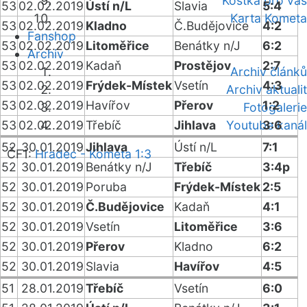
Kostka pro vás
53
02.02.2019
Ústí n/L
Slavia
5:4
Karta Kometa
53
02.02.2019
Kladno
Č.Budějovice
4:2
Fanshop
53
02.02.2019
Litoměřice
Benátky n/J
6:2
Archiv
53
02.02.2019
Kadaň
Prostějov
2:7
Archiv článků
53
02.02.2019
Frýdek-Místek
Vsetín
4:3
Archiv aktualit
53
02.02.2019
Havířov
Přerov
1:2
Fotogalerie
53
02.02.2019
Třebíč
Jihlava
Youtube kanál
3:6
52
30.01.2019
Jihlava
Ústí n/L
7:1
ČF1:
Hradec - Kometa 1:3
52
30.01.2019
Benátky n/J
Třebíč
3:4p
52
30.01.2019
Poruba
Frýdek-Místek
2:5
52
30.01.2019
Č.Budějovice
Kadaň
4:1
52
30.01.2019
Vsetín
Litoměřice
3:6
52
30.01.2019
Přerov
Kladno
6:2
52
30.01.2019
Slavia
Havířov
4:5
51
28.01.2019
Třebíč
Vsetín
6:0