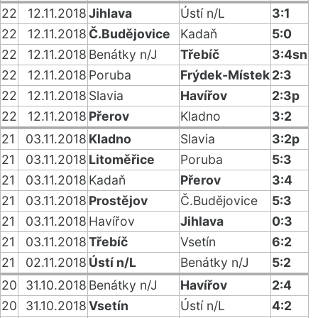
22
12.11.2018
Jihlava
Ústí n/L
3:1
22
12.11.2018
Č.Budějovice
Kadaň
5:0
22
12.11.2018
Benátky n/J
Třebíč
3:4sn
22
12.11.2018
Poruba
Frýdek-Místek
2:3
22
12.11.2018
Slavia
Havířov
2:3p
22
12.11.2018
Přerov
Kladno
3:2
21
03.11.2018
Kladno
Slavia
3:2p
21
03.11.2018
Litoměřice
Poruba
5:3
21
03.11.2018
Kadaň
Přerov
3:4
21
03.11.2018
Prostějov
Č.Budějovice
5:3
21
03.11.2018
Havířov
Jihlava
0:3
21
03.11.2018
Třebíč
Vsetín
6:2
21
02.11.2018
Ústí n/L
Benátky n/J
5:2
20
31.10.2018
Benátky n/J
Havířov
2:4
20
31.10.2018
Vsetín
Ústí n/L
4:2