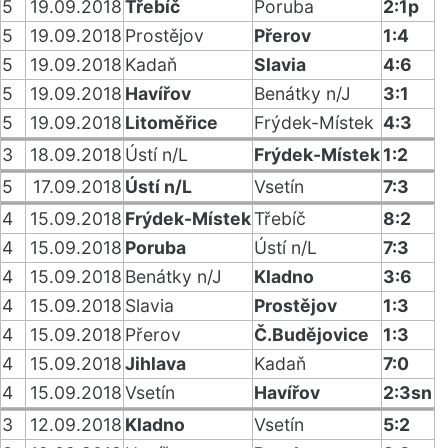
5
19.09.2018
Třebíč
Poruba
2:1p
5
19.09.2018
Prostějov
Přerov
1:4
5
19.09.2018
Kadaň
Slavia
4:6
5
19.09.2018
Havířov
Benátky n/J
3:1
5
19.09.2018
Litoměřice
Frýdek-Místek
4:3
3
18.09.2018
Ústí n/L
Frýdek-Místek
1:2
5
17.09.2018
Ústí n/L
Vsetín
7:3
4
15.09.2018
Frýdek-Místek
Třebíč
8:2
4
15.09.2018
Poruba
Ústí n/L
7:3
4
15.09.2018
Benátky n/J
Kladno
3:6
4
15.09.2018
Slavia
Prostějov
1:3
4
15.09.2018
Přerov
Č.Budějovice
1:3
4
15.09.2018
Jihlava
Kadaň
7:0
4
15.09.2018
Vsetín
Havířov
2:3sn
3
12.09.2018
Kladno
Vsetín
5:2