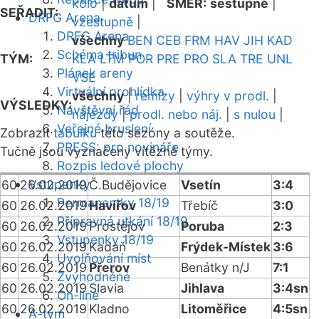
kolo
|
datum
|
SMĚR:
sestupně
|
SEŘADIT:
DRFG Arena
vzestupně
|
DRFG Arena
všechny
BEN
CEB
FRM
HAV
JIH
KAD
Schéma tribun
TÝM:
KLA
LTM
POR
PRE
PRO
SLA
TRE
UNL
Plánek areny
VSE
Virtuální prohlídka
všechny
|
remízy
|
výhry v prodl.
|
VÝSLEDKY:
Návštěvní řád
nájezdy
|
prodl. nebo náj.
|
s nulou
|
Veřejné bruslení
Zobrazit
tabulku
této sezóny a soutěže.
PRESS: pro novináře
Tučně jsou vyznačeny vítězné týmy.
Rozpis ledové plochy
Vstupenky
60
26.02.2019
Č.Budějovice
Vsetín
3:4
Permanentky 18/19
60
26.02.2019
Havířov
Třebíč
3:0
Přípravná utkání 18/19
60
26.02.2019
Prostějov
Poruba
2:3
Vstupenky 18/19
60
26.02.2019
Kadaň
Frýdek-Místek
3:6
Uvolňování míst
60
26.02.2019
Přerov
Benátky n/J
7:1
Zvýhodněné
60
26.02.2019
Slavia
Jihlava
3:4sn
On-line
60
26.02.2019
Kladno
Litoměřice
4:5sn
A-tým