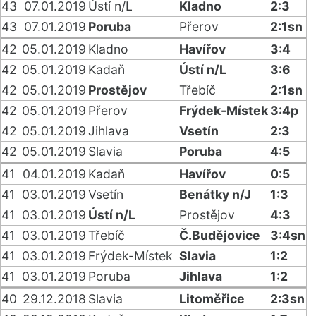
43
07.01.2019
Ústí n/L
Kladno
2:3
43
07.01.2019
Poruba
Přerov
2:1sn
42
05.01.2019
Kladno
Havířov
3:4
42
05.01.2019
Kadaň
Ústí n/L
3:6
42
05.01.2019
Prostějov
Třebíč
2:1sn
42
05.01.2019
Přerov
Frýdek-Místek
3:4p
42
05.01.2019
Jihlava
Vsetín
2:3
42
05.01.2019
Slavia
Poruba
4:5
41
04.01.2019
Kadaň
Havířov
0:5
41
03.01.2019
Vsetín
Benátky n/J
1:3
41
03.01.2019
Ústí n/L
Prostějov
4:3
41
03.01.2019
Třebíč
Č.Budějovice
3:4sn
41
03.01.2019
Frýdek-Místek
Slavia
1:2
41
03.01.2019
Poruba
Jihlava
1:2
40
29.12.2018
Slavia
Litoměřice
2:3sn