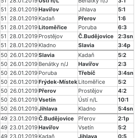
51
28.01.2019
Ústí n/L
Benátky n/J
3:1
51
28.01.2019
Havířov
Jihlava
5:1
51
28.01.2019
Kadaň
Přerov
1:6
51
28.01.2019
Litoměřice
Poruba
6:3
51
28.01.2019
Prostějov
Č.Budějovice
2:3sn
51
28.01.2019
Kladno
Slavia
3:4p
50
26.01.2019
Slavia
Kadaň
5:2
50
26.01.2019
Benátky n/J
Havířov
2:3
50
26.01.2019
Poruba
Třebíč
3:4sn
50
26.01.2019
Frýdek-Místek
Litoměřice
5:2
50
26.01.2019
Přerov
Prostějov
4:2
50
26.01.2019
Vsetín
Ústí n/L
10:1
50
26.01.2019
Jihlava
Kladno
5:4sn
49
23.01.2019
Č.Budějovice
Přerov
2:1p
49
23.01.2019
Havířov
Vsetín
5:2
49
23.01.2019
Kadaň
Jihlava
0:5