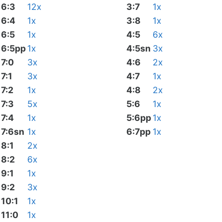
6:3
12x
3:7
1x
6:4
1x
3:8
1x
6:5
1x
4:5
6x
6:5pp
1x
4:5sn
3x
7:0
3x
4:6
2x
7:1
3x
4:7
1x
7:2
1x
4:8
2x
7:3
5x
5:6
1x
7:4
1x
5:6pp
1x
7:6sn
1x
6:7pp
1x
8:1
2x
8:2
6x
9:1
1x
9:2
3x
10:1
1x
11:0
1x