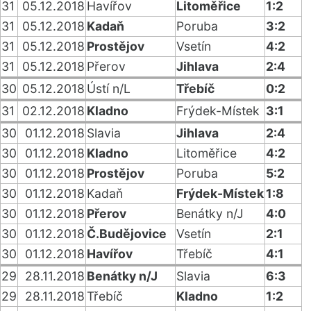
31
05.12.2018
Havířov
Litoměřice
1:2
31
05.12.2018
Kadaň
Poruba
3:2
31
05.12.2018
Prostějov
Vsetín
4:2
31
05.12.2018
Přerov
Jihlava
2:4
30
05.12.2018
Ústí n/L
Třebíč
0:2
31
02.12.2018
Kladno
Frýdek-Místek
3:1
30
01.12.2018
Slavia
Jihlava
2:4
30
01.12.2018
Kladno
Litoměřice
4:2
30
01.12.2018
Prostějov
Poruba
5:2
30
01.12.2018
Kadaň
Frýdek-Místek
1:8
30
01.12.2018
Přerov
Benátky n/J
4:0
30
01.12.2018
Č.Budějovice
Vsetín
2:1
30
01.12.2018
Havířov
Třebíč
4:1
29
28.11.2018
Benátky n/J
Slavia
6:3
29
28.11.2018
Třebíč
Kladno
1:2