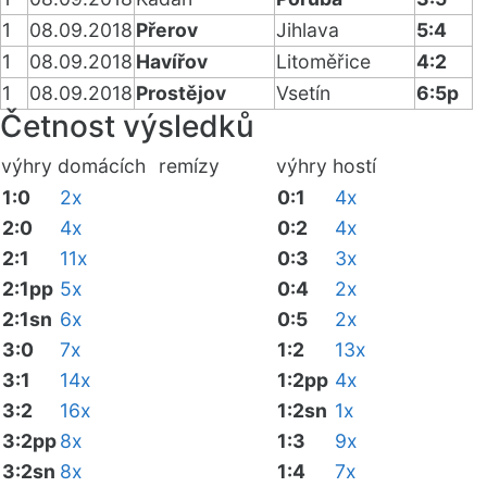
1
08.09.2018
Přerov
Jihlava
5:4
1
08.09.2018
Havířov
Litoměřice
4:2
1
08.09.2018
Prostějov
Vsetín
6:5p
Četnost výsledků
výhry domácích
remízy
výhry hostí
1:0
2x
0:1
4x
2:0
4x
0:2
4x
2:1
11x
0:3
3x
2:1pp
5x
0:4
2x
2:1sn
6x
0:5
2x
3:0
7x
1:2
13x
3:1
14x
1:2pp
4x
3:2
16x
1:2sn
1x
3:2pp
8x
1:3
9x
3:2sn
8x
1:4
7x