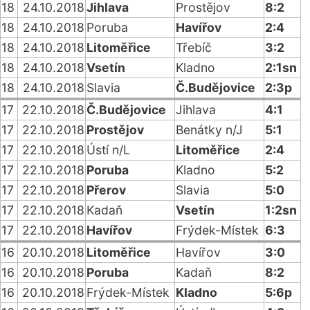
18
24.10.2018
Jihlava
Prostějov
8:2
18
24.10.2018
Poruba
Havířov
2:4
18
24.10.2018
Litoměřice
Třebíč
3:2
18
24.10.2018
Vsetín
Kladno
2:1sn
18
24.10.2018
Slavia
Č.Budějovice
2:3p
17
22.10.2018
Č.Budějovice
Jihlava
4:1
17
22.10.2018
Prostějov
Benátky n/J
5:1
17
22.10.2018
Ústí n/L
Litoměřice
2:4
17
22.10.2018
Poruba
Kladno
5:2
17
22.10.2018
Přerov
Slavia
5:0
17
22.10.2018
Kadaň
Vsetín
1:2sn
17
22.10.2018
Havířov
Frýdek-Místek
6:3
16
20.10.2018
Litoměřice
Havířov
3:0
16
20.10.2018
Poruba
Kadaň
8:2
16
20.10.2018
Frýdek-Místek
Kladno
5:6p