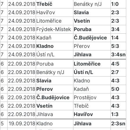
7
24.09.2018
Třebíč
Benátky n/J
1:0
7
24.09.2018
Havířov
Slavia
2:3
7
24.09.2018
Litoměřice
Vsetín
2:3
7
24.09.2018
Frýdek-Místek
Poruba
3:4
7
24.09.2018
Kadaň
Č.Budějovice
1:4
7
24.09.2018
Kladno
Přerov
5:3
7
24.09.2018
Ústí n/L
Jihlava
3:4sn
6
22.09.2018
Poruba
Litoměřice
4:5
6
22.09.2018
Benátky n/J
Ústí n/L
2:7
6
22.09.2018
Slavia
Kladno
4:3
6
22.09.2018
Přerov
Kadaň
5:0
6
22.09.2018
Č.Budějovice
Prostějov
4:3
6
22.09.2018
Vsetín
Třebíč
4:3
6
22.09.2018
Jihlava
Havířov
1:3
5
19.09.2018
Kladno
Jihlava
2:3sn