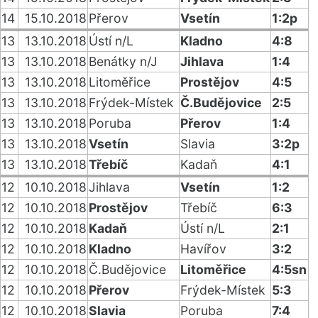
14
15.10.2018
Přerov
Vsetín
1:2p
13
13.10.2018
Ústí n/L
Kladno
4:8
13
13.10.2018
Benátky n/J
Jihlava
1:4
13
13.10.2018
Litoměřice
Prostějov
4:5
13
13.10.2018
Frýdek-Místek
Č.Budějovice
2:5
13
13.10.2018
Poruba
Přerov
1:4
13
13.10.2018
Vsetín
Slavia
3:2p
13
13.10.2018
Třebíč
Kadaň
4:1
12
10.10.2018
Jihlava
Vsetín
1:2
12
10.10.2018
Prostějov
Třebíč
6:3
12
10.10.2018
Kadaň
Ústí n/L
2:1
12
10.10.2018
Kladno
Havířov
3:2
12
10.10.2018
Č.Budějovice
Litoměřice
4:5sn
12
10.10.2018
Přerov
Frýdek-Místek
5:3
12
10.10.2018
Slavia
Poruba
7:4