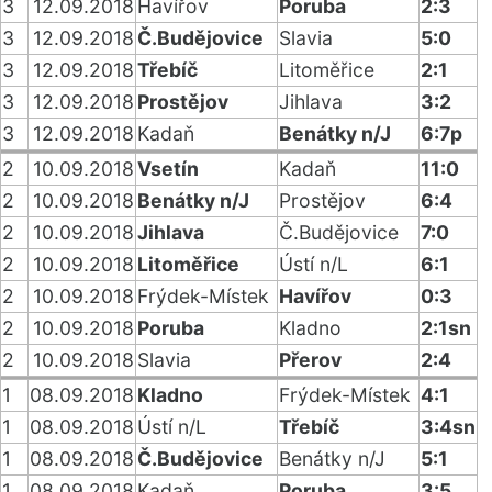
3
12.09.2018
Havířov
Poruba
2:3
3
12.09.2018
Č.Budějovice
Slavia
5:0
3
12.09.2018
Třebíč
Litoměřice
2:1
3
12.09.2018
Prostějov
Jihlava
3:2
3
12.09.2018
Kadaň
Benátky n/J
6:7p
2
10.09.2018
Vsetín
Kadaň
11:0
2
10.09.2018
Benátky n/J
Prostějov
6:4
2
10.09.2018
Jihlava
Č.Budějovice
7:0
2
10.09.2018
Litoměřice
Ústí n/L
6:1
2
10.09.2018
Frýdek-Místek
Havířov
0:3
2
10.09.2018
Poruba
Kladno
2:1sn
2
10.09.2018
Slavia
Přerov
2:4
1
08.09.2018
Kladno
Frýdek-Místek
4:1
1
08.09.2018
Ústí n/L
Třebíč
3:4sn
1
08.09.2018
Č.Budějovice
Benátky n/J
5:1
1
08.09.2018
Kadaň
Poruba
3:5