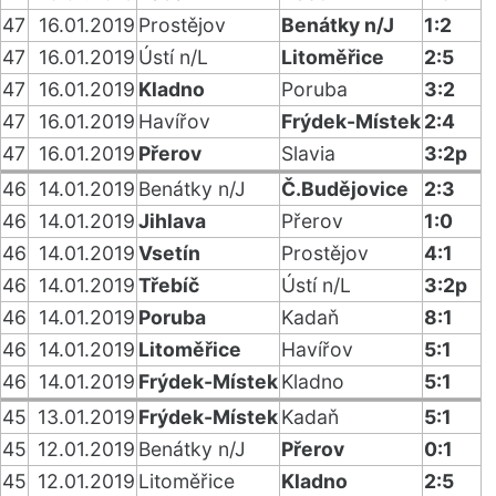
47
16.01.2019
Prostějov
Benátky n/J
1:2
47
16.01.2019
Ústí n/L
Litoměřice
2:5
47
16.01.2019
Kladno
Poruba
3:2
47
16.01.2019
Havířov
Frýdek-Místek
2:4
47
16.01.2019
Přerov
Slavia
3:2p
46
14.01.2019
Benátky n/J
Č.Budějovice
2:3
46
14.01.2019
Jihlava
Přerov
1:0
46
14.01.2019
Vsetín
Prostějov
4:1
46
14.01.2019
Třebíč
Ústí n/L
3:2p
46
14.01.2019
Poruba
Kadaň
8:1
46
14.01.2019
Litoměřice
Havířov
5:1
46
14.01.2019
Frýdek-Místek
Kladno
5:1
45
13.01.2019
Frýdek-Místek
Kadaň
5:1
45
12.01.2019
Benátky n/J
Přerov
0:1
45
12.01.2019
Litoměřice
Kladno
2:5