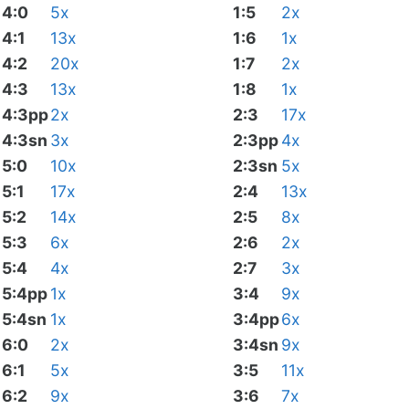
4:0
5x
1:5
2x
4:1
13x
1:6
1x
4:2
20x
1:7
2x
4:3
13x
1:8
1x
4:3pp
2x
2:3
17x
4:3sn
3x
2:3pp
4x
5:0
10x
2:3sn
5x
5:1
17x
2:4
13x
5:2
14x
2:5
8x
5:3
6x
2:6
2x
5:4
4x
2:7
3x
5:4pp
1x
3:4
9x
5:4sn
1x
3:4pp
6x
6:0
2x
3:4sn
9x
6:1
5x
3:5
11x
6:2
9x
3:6
7x