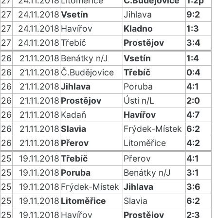
27
24.11.2018
Litoměřice
Č.Budějovice
1:2p
27
24.11.2018
Vsetín
Jihlava
9:2
27
24.11.2018
Havířov
Kladno
1:3
27
24.11.2018
Třebíč
Prostějov
3:4
26
21.11.2018
Benátky n/J
Vsetín
1:4
26
21.11.2018
Č.Budějovice
Třebíč
0:4
26
21.11.2018
Jihlava
Poruba
4:1
26
21.11.2018
Prostějov
Ústí n/L
2:0
26
21.11.2018
Kadaň
Havířov
4:7
26
21.11.2018
Slavia
Frýdek-Místek
6:2
26
21.11.2018
Přerov
Litoměřice
4:2
25
19.11.2018
Třebíč
Přerov
4:1
25
19.11.2018
Poruba
Benátky n/J
3:1
25
19.11.2018
Frýdek-Místek
Jihlava
3:6
25
19.11.2018
Litoměřice
Slavia
6:2
25
19.11.2018
Havířov
Prostějov
2:3