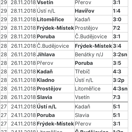
29
28.11.2018
Vsetín
Přerov
3:1
29
28.11.2018
Ústí n/L
Havířov
1:4
29
28.11.2018
Litoměřice
Kadaň
3:0
29
28.11.2018
Frýdek-Místek
Prostějov
7:2
29
28.11.2018
Poruba
Č.Budějovice
3:1
28
26.11.2018
Č.Budějovice
Frýdek-Místek
3:4
28
26.11.2018
Jihlava
Benátky n/J
3:2sn
28
26.11.2018
Přerov
Poruba
3:5
28
26.11.2018
Kadaň
Třebíč
4:3
28
26.11.2018
Kladno
Ústí n/L
3:2p
28
26.11.2018
Prostějov
Litoměřice
4:3sn
28
26.11.2018
Slavia
Vsetín
7:3
27
24.11.2018
Ústí n/L
Kadaň
5:1
27
24.11.2018
Poruba
Slavia
5:1
27
24.11.2018
Frýdek-Místek
Přerov
3:1