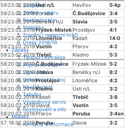
59
23.02.2019
Ústí n/L
Havířov
5:4p
Soupiska
Změny v kádru
59
23.02.2019
Poruba
Č.Budějovice
3:4
Realizační tým
59
23.02.2019
Benátky n/J
Slavia
3:5
Statistiky
59
23.02.2019
Frýdek-Místek
Prostějov
4:1
Zranění / nemocní hráči
59
23.02.2019
Litoměřice
Kadaň
14:0
Dresy 2018/19
59
23.02.2019
Vsetín
Přerov
4:2
Zápasy
59
23.02.2019
Třebíč
Kladno
5:3
Tipsport extraliga
58
20.02.2019
Č.Budějovice
Frýdek-Místek
5:2
Přípravná utkání
58
20.02.2019
Liga mistrů
Jihlava
Benátky n/J
8:2
Univerzitní souboj
58
20.02.2019
Prostějov
Litoměřice
4:2
Návštěvnost
58
20.02.2019
Kladno
Ústí n/L
3:2
Tabulka
58
20.02.2019
Kadaň
Třebíč
3:8
Výsledkový servis
58
20.02.2019
Slavia
Vsetín
3:5
Rozlosování a info
58
20.02.2019
Přerov
Poruba
3:4sn
Mládež
57
18.02.2019
Poruba
Slavia
3:2
Kontakty a informace