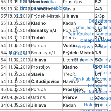
55
13.02.2019
Reklamní nabídka
Havířov
Prostějov
5:2
Hrdý partner - nabídka
55
13.02.2019
Litoměřice
Slavia
4:3
Žijeme
55
13.02.2019
Frýdek-Místek
Jihlava
2:3p
Děti dětem
55
13.02.2019
Kladno
Kadaň
8:2
Jsme jedna rodina
55
13.02.2019
Benátky n/J
Poruba
2:0
Petr Koukal a Kometa
55
13.02.2019
Třebíč
Přerov
2:1p
Chlapi ŽENÁM
54
11.02.2019
Poruba
Vsetín
2:5
Hokejová tombola
54
11.02.2019
Benátky n/J
Frýdek-Místek
1:5
Fanzóna
Království Komety
54
11.02.2019
Jihlava
Litoměřice
5:2
Dortiáda
54
11.02.2019
Prostějov
Kladno
2:3
Ptejte se
54
11.02.2019
Slavia
Třebíč
6:1
Fan klub informuje
54
10.02.2019
Č.Budějovice
Havířov
9:2
Fotogalerie
45
06.02.2019
Poruba
Prostějov
2:6
Aktivní fotogalerie
39
04.02.2019
Ústí n/L
Přerov
3:5
Download
Hokejchat.cz
34
04.02.2019
Jihlava
Kadaň
11:1