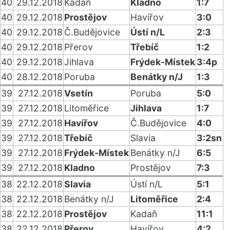
40
29.12.2018
Kadaň
Kladno
1:7
40
29.12.2018
Prostějov
Havířov
3:0
40
29.12.2018
Č.Budějovice
Ústí n/L
2:3
40
29.12.2018
Přerov
Třebíč
1:2
40
29.12.2018
Jihlava
Frýdek-Místek
3:4p
40
28.12.2018
Poruba
Benátky n/J
1:3
39
27.12.2018
Vsetín
Poruba
5:0
39
27.12.2018
Litoměřice
Jihlava
1:7
39
27.12.2018
Havířov
Č.Budějovice
4:0
39
27.12.2018
Třebíč
Slavia
3:2sn
39
27.12.2018
Frýdek-Místek
Benátky n/J
6:5
39
27.12.2018
Kladno
Prostějov
7:3
38
22.12.2018
Slavia
Ústí n/L
5:1
38
22.12.2018
Benátky n/J
Litoměřice
2:4
38
22.12.2018
Prostějov
Kadaň
11:1
38
22.12.2018
Přerov
Havířov
4:2