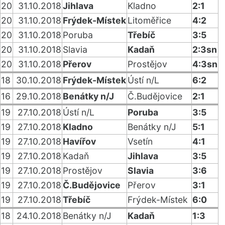
20
31.10.2018
Jihlava
Kladno
2:1
20
31.10.2018
Frýdek-Místek
Litoměřice
4:2
20
31.10.2018
Poruba
Třebíč
3:5
20
31.10.2018
Slavia
Kadaň
2:3sn
20
31.10.2018
Přerov
Prostějov
4:3sn
18
30.10.2018
Frýdek-Místek
Ústí n/L
6:2
16
29.10.2018
Benátky n/J
Č.Budějovice
2:1
19
27.10.2018
Ústí n/L
Poruba
3:5
19
27.10.2018
Kladno
Benátky n/J
5:1
19
27.10.2018
Havířov
Vsetín
4:1
19
27.10.2018
Kadaň
Jihlava
3:5
19
27.10.2018
Prostějov
Slavia
3:6
19
27.10.2018
Č.Budějovice
Přerov
3:1
19
27.10.2018
Třebíč
Frýdek-Místek
6:0
18
24.10.2018
Benátky n/J
Kadaň
1:3