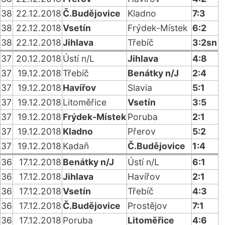
38
22.12.2018
Č.Budějovice
Kladno
7:3
38
22.12.2018
Vsetín
Frýdek-Místek
6:2
38
22.12.2018
Jihlava
Třebíč
3:2sn
37
20.12.2018
Ústí n/L
Jihlava
4:8
37
19.12.2018
Třebíč
Benátky n/J
2:4
37
19.12.2018
Havířov
Slavia
5:1
37
19.12.2018
Litoměřice
Vsetín
3:5
37
19.12.2018
Frýdek-Místek
Poruba
2:1
37
19.12.2018
Kladno
Přerov
5:2
37
19.12.2018
Kadaň
Č.Budějovice
1:4
36
17.12.2018
Benátky n/J
Ústí n/L
6:1
36
17.12.2018
Jihlava
Havířov
2:1
36
17.12.2018
Vsetín
Třebíč
4:3
36
17.12.2018
Č.Budějovice
Prostějov
7:1
36
17.12.2018
Poruba
Litoměřice
4:6