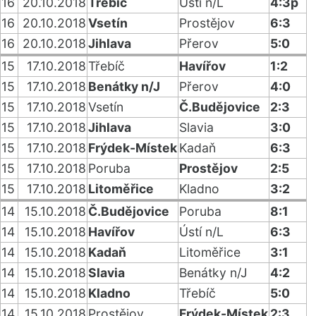
16
20.10.2018
Třebíč
Ústí n/L
4:3p
16
20.10.2018
Vsetín
Prostějov
6:3
16
20.10.2018
Jihlava
Přerov
5:0
15
17.10.2018
Třebíč
Havířov
1:2
15
17.10.2018
Benátky n/J
Přerov
4:0
15
17.10.2018
Vsetín
Č.Budějovice
2:3
15
17.10.2018
Jihlava
Slavia
3:0
15
17.10.2018
Frýdek-Místek
Kadaň
6:3
15
17.10.2018
Poruba
Prostějov
2:5
15
17.10.2018
Litoměřice
Kladno
3:2
14
15.10.2018
Č.Budějovice
Poruba
8:1
14
15.10.2018
Havířov
Ústí n/L
6:3
14
15.10.2018
Kadaň
Litoměřice
3:1
14
15.10.2018
Slavia
Benátky n/J
4:2
14
15.10.2018
Kladno
Třebíč
5:0
14
15.10.2018
Prostějov
Frýdek-Místek
2:3