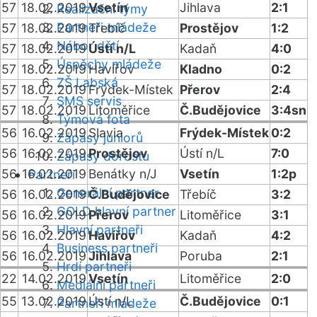
57
18.02.2019
Vsetín
Jihlava
2:1
Realizační týmy
Partneři mládeže
57
18.02.2019
Třebíč
Prostějov
1:2
Nábor dětí
57
18.02.2019
Ústí n/L
Kadaň
4:0
Úspěchy mládeže
57
18.02.2019
Havířov
Kladno
0:2
ZŠ Labská
57
18.02.2019
Frýdek-Místek
Přerov
2:4
SMS servis
57
18.02.2019
Litoměřice
Č.Budějovice
3:4sn
Týmová fota
56
16.02.2019
Slavia
Frýdek-Místek
0:2
Zápasy juniorů
56
16.02.2019
Prostějov
Ústí n/L
7:0
Zápasy dorostu
56
16.02.2019
Benátky n/J
Vsetín
1:2p
Partneři
Generální partner
56
16.02.2019
Č.Budějovice
Třebíč
3:2
GOLD hlavní partner
56
16.02.2019
Přerov
Litoměřice
3:1
Hlavní partneři
56
16.02.2019
Havířov
Kadaň
4:2
Business partneři
56
16.02.2019
Jihlava
Poruba
2:1
Hrdí partneři
22
14.02.2019
Vsetín
Litoměřice
2:0
Mediální partneři
55
13.02.2019
Ústí n/L
Č.Budějovice
0:1
Partneři mládeže