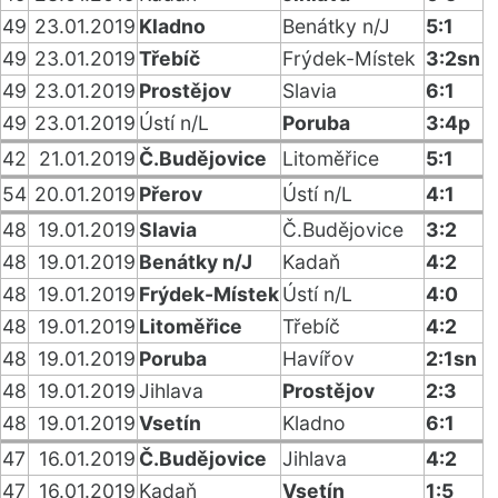
49
23.01.2019
Kladno
Benátky n/J
5:1
49
23.01.2019
Třebíč
Frýdek-Místek
3:2sn
49
23.01.2019
Prostějov
Slavia
6:1
49
23.01.2019
Ústí n/L
Poruba
3:4p
42
21.01.2019
Č.Budějovice
Litoměřice
5:1
54
20.01.2019
Přerov
Ústí n/L
4:1
48
19.01.2019
Slavia
Č.Budějovice
3:2
48
19.01.2019
Benátky n/J
Kadaň
4:2
48
19.01.2019
Frýdek-Místek
Ústí n/L
4:0
48
19.01.2019
Litoměřice
Třebíč
4:2
48
19.01.2019
Poruba
Havířov
2:1sn
48
19.01.2019
Jihlava
Prostějov
2:3
48
19.01.2019
Vsetín
Kladno
6:1
47
16.01.2019
Č.Budějovice
Jihlava
4:2
47
16.01.2019
Kadaň
Vsetín
1:5