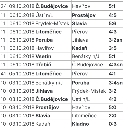
24
09.10.2018
Č.Budějovice
Havířov
5:1
11
06.10.2018
Ústí n/L
Prostějov
4:5
11
06.10.2018
Frýdek-Místek
Slavia
5:6
11
06.10.2018
Litoměřice
Přerov
4:3
11
06.10.2018
Poruba
Jihlava
3:2sn
11
06.10.2018
Havířov
Kadaň
3:5
11
06.10.2018
Vsetín
Benátky n/J
5:1
11
06.10.2018
Třebíč
Č.Budějovice
4:3sn
41
05.10.2018
Litoměřice
Přerov
4:1
10
03.10.2018
Benátky n/J
Poruba
3:4sn
10
03.10.2018
Jihlava
Frýdek-Místek
3:2
10
03.10.2018
Č.Budějovice
Ústí n/L
4:2
10
03.10.2018
Prostějov
Havířov
5:0
10
03.10.2018
Slavia
Litoměřice
2:0
10
03.10.2018
Kadaň
Kladno
0:3