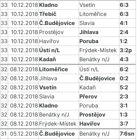
33
10.12.2018
Kladno
Vsetín
6:3
33
10.12.2018
Třebíč
Litoměřice
6:3
33
10.12.2018
Č.Budějovice
Slavia
4:1
33
10.12.2018
Prostějov
Jihlava
2:4
33
10.12.2018
Havířov
Poruba
1:2
33
10.12.2018
Ústí n/L
Frýdek-Místek
3:2p
33
10.12.2018
Kadaň
Benátky n/J
4:3
32
08.12.2018
Litoměřice
Ústí n/L
6:2
32
08.12.2018
Jihlava
Č.Budějovice
0:2
32
08.12.2018
Vsetín
Kadaň
5:2
32
08.12.2018
Slavia
Přerov
2:3
32
08.12.2018
Kladno
Poruba
3:1
32
08.12.2018
Benátky n/J
Prostějov
1:3
32
08.12.2018
Frýdek-Místek
Havířov
3:7
31
05.12.2018
Č.Budějovice
Benátky n/J
7:6sn