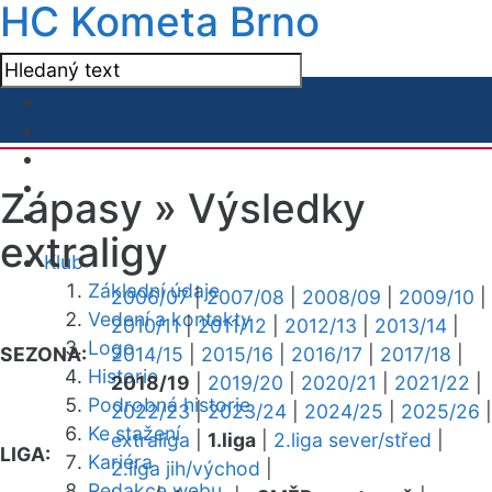
HC Kometa Brno
Zápasy »
Výsledky
extraligy
Klub
Základní údaje
2006/07
|
2007/08
|
2008/09
|
2009/10
|
Vedení a kontakty
2010/11
|
2011/12
|
2012/13
|
2013/14
|
Logo
SEZONA:
2014/15
|
2015/16
|
2016/17
|
2017/18
|
Historie
2018/19
|
2019/20
|
2020/21
|
2021/22
|
Podrobná historie
2022/23
|
2023/24
|
2024/25
|
2025/26
|
Ke stažení
extraliga
|
1.liga
|
2.liga sever/střed
|
LIGA:
Kariéra
2.liga jih/východ
|
Redakce webu