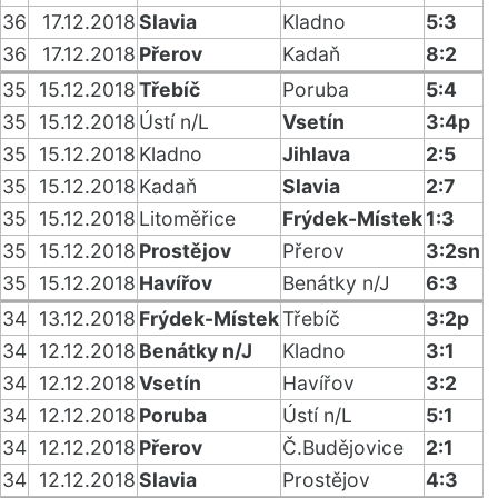
36
17.12.2018
Slavia
Kladno
5:3
36
17.12.2018
Přerov
Kadaň
8:2
35
15.12.2018
Třebíč
Poruba
5:4
35
15.12.2018
Ústí n/L
Vsetín
3:4p
35
15.12.2018
Kladno
Jihlava
2:5
35
15.12.2018
Kadaň
Slavia
2:7
35
15.12.2018
Litoměřice
Frýdek-Místek
1:3
35
15.12.2018
Prostějov
Přerov
3:2sn
35
15.12.2018
Havířov
Benátky n/J
6:3
34
13.12.2018
Frýdek-Místek
Třebíč
3:2p
34
12.12.2018
Benátky n/J
Kladno
3:1
34
12.12.2018
Vsetín
Havířov
3:2
34
12.12.2018
Poruba
Ústí n/L
5:1
34
12.12.2018
Přerov
Č.Budějovice
2:1
34
12.12.2018
Slavia
Prostějov
4:3