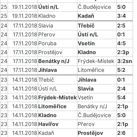
25
19.11.2018
Ústí n/L
Č.Budějovice
5:0
25
19.11.2018
Kladno
Kadaň
3:4
24
17.11.2018
Slavia
Třebíč
2:5
24
17.11.2018
Přerov
Ústí n/L
0:1
24
17.11.2018
Poruba
Vsetín
4:5
24
17.11.2018
Prostějov
Kladno
2:3p
24
17.11.2018
Benátky n/J
Frýdek-Místek
3:2sn
24
17.11.2018
Jihlava
Litoměřice
5:2
23
14.11.2018
Třebíč
Jihlava
0:1
23
14.11.2018
Ústí n/L
Slavia
2:4
23
14.11.2018
Frýdek-Místek
Vsetín
5:4
23
14.11.2018
Litoměřice
Benátky n/J
2:1p
23
14.11.2018
Kladno
Č.Budějovice
5:0
23
14.11.2018
Havířov
Přerov
2:1p
23
14.11.2018
Kadaň
Prostějov
2:6