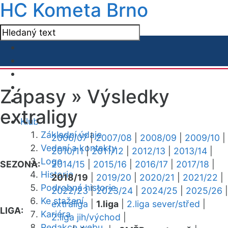
HC Kometa Brno
Zápasy »
Výsledky
extraligy
Klub
Základní údaje
2006/07
|
2007/08
|
2008/09
|
2009/10
|
Vedení a kontakty
2010/11
|
2011/12
|
2012/13
|
2013/14
|
Logo
SEZONA:
2014/15
|
2015/16
|
2016/17
|
2017/18
|
Historie
2018/19
|
2019/20
|
2020/21
|
2021/22
|
Podrobná historie
2022/23
|
2023/24
|
2024/25
|
2025/26
|
Ke stažení
extraliga
|
1.liga
|
2.liga sever/střed
|
LIGA:
Kariéra
2.liga jih/východ
|
Redakce webu