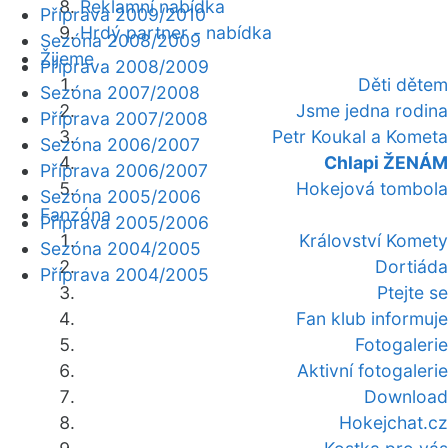
Reklamní nabídka
Příprava 2009/2010
Hrdý partner - nabídka
Sezóna 2008/2009
Žijeme
Příprava 2008/2009
Děti dětem
Sezóna 2007/2008
Jsme jedna rodina
Příprava 2007/2008
Petr Koukal a Kometa
Sezóna 2006/2007
Chlapi ŽENÁM
Příprava 2006/2007
Hokejová tombola
Sezóna 2005/2006
Fanzóna
Příprava 2005/2006
Království Komety
Sezóna 2004/2005
Dortiáda
Příprava 2004/2005
Ptejte se
Fan klub informuje
Fotogalerie
Aktivní fotogalerie
Download
Hokejchat.cz