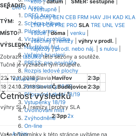
kolo
|
datum
|
SMĚR:
sestupně
|
SEŘADIT:
DRFG Arena
vzestupně
|
DRFG Arena
všechny
BEN
CEB
FRM
HAV
JIH
KAD
KLA
TÝM:
Schéma tribun
LTM
POR
PRE
PRO
SLA
TRE
UNL
VSE
Plánek areny
MÍSTO:
všude
|
doma
|
venku
|
Virtuální prohlídka
všechny
|
remízy
|
výhry v prodl.
|
VÝSLEDKY:
Návštěvní řád
nájezdy
|
prodl. nebo náj.
|
s nulou
|
Veřejné bruslení
Zobrazit
tabulku
této sezóny a soutěže.
PRESS: pro novináře
Tučně je vyznačen tým soupeře.
Rozpis ledové plochy
22
12.11.2018
Slavia
Havířov
2:3p
Vstupenky
Permanentky 18/19
18
24.10.2018
Slavia
Č.Budějovice
2:3p
Četnost výsledků
Přípravná utkání 18/19
Vstupenky 18/19
výhry SLA |
remízy |
prohry SLA
Uvolňování míst
2:3pp
2x
Zvýhodněné
On-line
A-tým
Vaše připomínky k této stránce uvítáme na