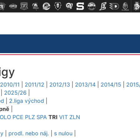
igy
2010/11
|
2011/12
|
2012/13
|
2013/14
|
2014/15
|
2015
|
2025/26
|
ed
|
2.liga východ
|
pně
|
OLO
PCE
PLZ
SPA
TRI
VIT
ZLN
dy
|
prodl. nebo náj.
|
s nulou
|