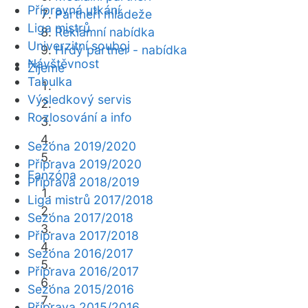
Přípravná utkání
Partneři mládeže
Liga mistrů
Reklamní nabídka
Univerzitní souboj
Hrdý partner - nabídka
Návštěvnost
Žijeme
Tabulka
Výsledkový servis
Rozlosování a info
Sezóna 2019/2020
Příprava 2019/2020
Fanzóna
Příprava 2018/2019
Liga mistrů 2017/2018
Sezóna 2017/2018
Příprava 2017/2018
Sezóna 2016/2017
Příprava 2016/2017
Sezóna 2015/2016
Příprava 2015/2016