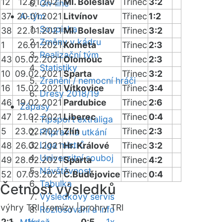
12
12.01.2021
Ml. Boleslav
Třinec
3:2
On-line
37
20.01.2021
A-tým
Litvínov
Třinec
1:2
Soupiska
38
22.01.2021
Ml. Boleslav
Třinec
3:2
Změny v kádru
1
26.01.2021
Kometa
Třinec
2:3
Realizační tým
43
05.02.2021
Olomouc
Třinec
2:3
Statistiky
10
09.02.2021
Sparta
Třinec
3:2
Zranění / nemocní hráči
16
15.02.2021
Vítkovice
Třinec
3:4
Dresy 2018/19
46
19.02.2021
Pardubice
Třinec
2:6
Zápasy
47
21.02.2021
Liberec
Třinec
0:4
Tipsport extraliga
5
23.02.2021
Zlín
Třinec
2:3
Přípravná utkání
Liga mistrů
48
26.02.2021
Hr. Králové
Třinec
3:2
Univerzitní souboj
49
28.02.2021
Sparta
Třinec
4:2
Návštěvnost
52
07.03.2021
Č.Budějovice
Třinec
0:4
Tabulka
Četnost výsledků
Výsledkový servis
výhry TRI |
remízy |
prohry TRI
Rozlosování a info
2:1
1x
0:5
1x