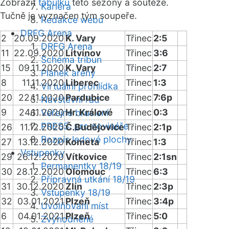
Zobrazit
tabulku
této sezóny a soutěže.
Kariéra
Tučně je vyznačen tým soupeře.
Redakce webu
DRFG Arena
2
20.09.2020
K. Vary
Třinec
2:5
DRFG Arena
11
22.09.2020
Litvínov
Třinec
3:6
Schéma tribun
15
09.11.2020
K. Vary
Třinec
2:7
Plánek areny
8
11.11.2020
Liberec
Třinec
1:3
Virtuální prohlídka
20
22.11.2020
Pardubice
Třinec
7:6p
Návštěvní řád
9
24.11.2020
Hr. Králové
Třinec
0:3
Veřejné bruslení
PRESS: pro novináře
26
11.12.2020
Č.Budějovice
Třinec
2:1p
Rozpis ledové plochy
27
13.12.2020
Kometa
Třinec
1:3
Vstupenky
29
26.12.2020
Vítkovice
Třinec
2:1sn
Permanentky 18/19
30
28.12.2020
Olomouc
Třinec
6:3
Přípravná utkání 18/19
31
30.12.2020
Zlín
Třinec
2:3p
Vstupenky 18/19
32
03.01.2021
Plzeň
Třinec
3:4p
Uvolňování míst
6
04.01.2021
Plzeň
Třinec
5:0
Zvýhodněné