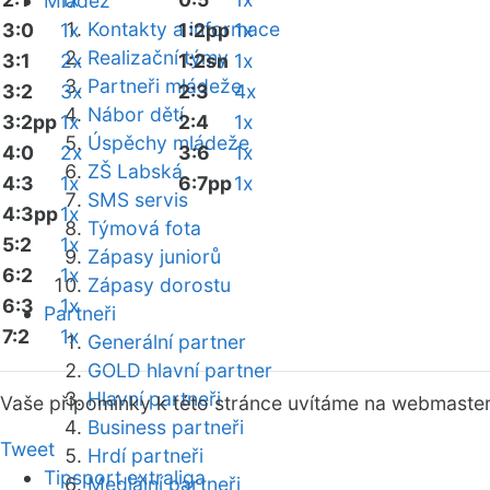
Mládež
Kontakty a informace
3:0
1x
1:2pp
1x
Realizační týmy
3:1
2x
1:2sn
1x
Partneři mládeže
3:2
3x
2:3
4x
Nábor dětí
3:2pp
1x
2:4
1x
Úspěchy mládeže
4:0
2x
3:6
1x
ZŠ Labská
4:3
1x
6:7pp
1x
SMS servis
4:3pp
1x
Týmová fota
5:2
1x
Zápasy juniorů
6:2
1x
Zápasy dorostu
6:3
1x
Partneři
7:2
1x
Generální partner
GOLD hlavní partner
Hlavní partneři
Vaše připomínky k této stránce uvítáme na webmaste
Business partneři
Tweet
Hrdí partneři
Tipsport extraliga
Mediální partneři