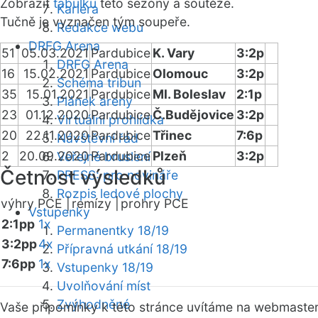
Zobrazit
tabulku
této sezóny a soutěže.
Kariéra
Tučně je vyznačen tým soupeře.
Redakce webu
DRFG Arena
51
05.03.2021
Pardubice
K. Vary
3:2p
DRFG Arena
16
15.02.2021
Pardubice
Olomouc
3:2p
Schéma tribun
35
15.01.2021
Pardubice
Ml. Boleslav
2:1p
Plánek areny
23
01.12.2020
Pardubice
Č.Budějovice
3:2p
Virtuální prohlídka
20
22.11.2020
Pardubice
Třinec
7:6p
Návštěvní řád
2
20.09.2020
Pardubice
Plzeň
3:2p
Veřejné bruslení
Četnost výsledků
PRESS: pro novináře
Rozpis ledové plochy
výhry PCE |
remízy |
prohry PCE
Vstupenky
2:1pp
1x
Permanentky 18/19
3:2pp
4x
Přípravná utkání 18/19
7:6pp
1x
Vstupenky 18/19
Uvolňování míst
Zvýhodněné
Vaše připomínky k této stránce uvítáme na webmaste