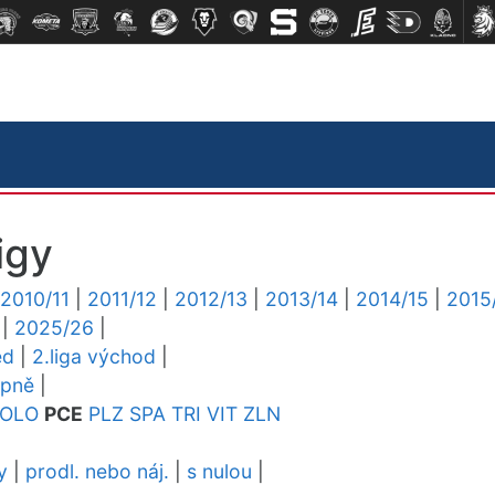
igy
2010/11
|
2011/12
|
2012/13
|
2013/14
|
2014/15
|
2015
|
2025/26
|
ed
|
2.liga východ
|
upně
|
OLO
PCE
PLZ
SPA
TRI
VIT
ZLN
y
|
prodl. nebo náj.
|
s nulou
|