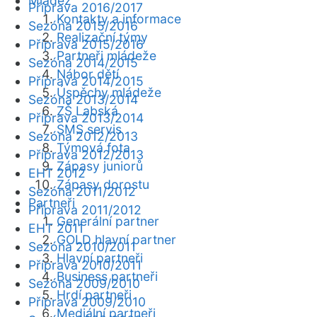
Mládež
Příprava 2016/2017
Kontakty a informace
Sezóna 2015/2016
Realizační týmy
Příprava 2015/2016
Partneři mládeže
Sezóna 2014/2015
Nábor dětí
Příprava 2014/2015
Úspěchy mládeže
Sezóna 2013/2014
ZŠ Labská
Příprava 2013/2014
SMS servis
Sezóna 2012/2013
Týmová fota
Příprava 2012/2013
Zápasy juniorů
EHT 2012
Zápasy dorostu
Sezóna 2011/2012
Partneři
Příprava 2011/2012
Generální partner
EHT 2011
GOLD hlavní partner
Sezóna 2010/2011
Hlavní partneři
Příprava 2010/2011
Business partneři
Sezóna 2009/2010
Hrdí partneři
Příprava 2009/2010
Mediální partneři