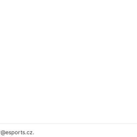
r
@esports.cz.