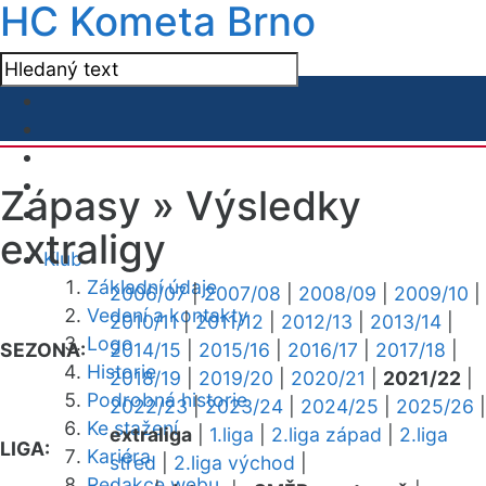
HC Kometa Brno
Zápasy »
Výsledky
extraligy
Klub
Základní údaje
2006/07
|
2007/08
|
2008/09
|
2009/10
|
Vedení a kontakty
2010/11
|
2011/12
|
2012/13
|
2013/14
|
Logo
SEZONA:
2014/15
|
2015/16
|
2016/17
|
2017/18
|
Historie
2018/19
|
2019/20
|
2020/21
|
2021/22
|
Podrobná historie
2022/23
|
2023/24
|
2024/25
|
2025/26
|
Ke stažení
extraliga
|
1.liga
|
2.liga západ
|
2.liga
LIGA:
Kariéra
střed
|
2.liga východ
|
Redakce webu