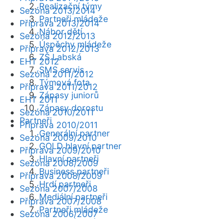
Realizační týmy
Sezóna 2013/2014
Partneři mládeže
Příprava 2013/2014
Nábor dětí
Sezóna 2012/2013
Úspěchy mládeže
Příprava 2012/2013
ZŠ Labská
EHT 2012
SMS servis
Sezóna 2011/2012
Týmová fota
Příprava 2011/2012
Zápasy juniorů
EHT 2011
Zápasy dorostu
Sezóna 2010/2011
Partneři
Příprava 2010/2011
Generální partner
Sezóna 2009/2010
GOLD hlavní partner
Příprava 2009/2010
Hlavní partneři
Sezóna 2008/2009
Business partneři
Příprava 2008/2009
Hrdí partneři
Sezóna 2007/2008
Mediální partneři
Příprava 2007/2008
Partneři mládeže
Sezóna 2006/2007