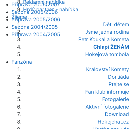
Reklamní nabídka
Příprava 2006/2007
Hrdý partner - nabídka
Sezóna 2005/2006
Žijeme
Příprava 2005/2006
Děti dětem
Sezóna 2004/2005
Jsme jedna rodina
Příprava 2004/2005
Petr Koukal a Kometa
Chlapi ŽENÁM
Hokejová tombola
Fanzóna
Království Komety
Dortiáda
Ptejte se
Fan klub informuje
Fotogalerie
Aktivní fotogalerie
Download
Hokejchat.cz