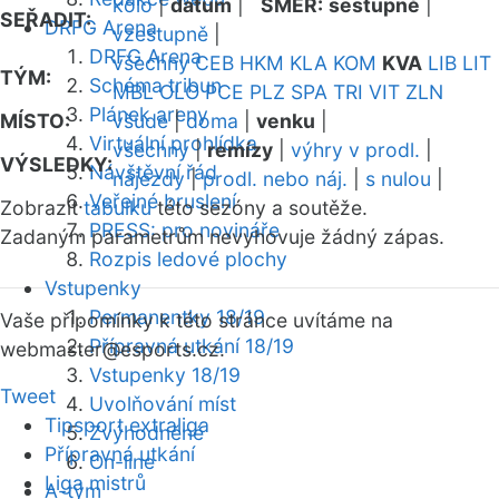
kolo
|
datum
|
SMĚR:
sestupně
|
SEŘADIT:
DRFG Arena
vzestupně
|
DRFG Arena
všechny
CEB
HKM
KLA
KOM
KVA
LIB
LIT
TÝM:
Schéma tribun
MBL
OLO
PCE
PLZ
SPA
TRI
VIT
ZLN
Plánek areny
MÍSTO:
všude
|
doma
|
venku
|
Virtuální prohlídka
všechny
|
remízy
|
výhry v prodl.
|
VÝSLEDKY:
Návštěvní řád
nájezdy
|
prodl. nebo náj.
|
s nulou
|
Veřejné bruslení
Zobrazit
tabulku
této sezóny a soutěže.
PRESS: pro novináře
Zadaným parametrům nevyhovuje žádný zápas.
Rozpis ledové plochy
Vstupenky
Permanentky 18/19
Vaše připomínky k této stránce uvítáme na
Přípravná utkání 18/19
webmaster
@esports.cz.
Vstupenky 18/19
Tweet
Uvolňování míst
Tipsport extraliga
Zvýhodněné
Přípravná utkání
On-line
Liga mistrů
A-tým