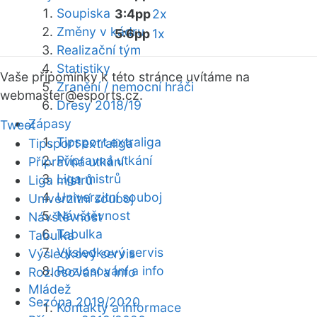
Soupiska
3:4pp
2x
Změny v kádru
5:6pp
1x
Realizační tým
Statistiky
Vaše připomínky k této stránce uvítáme na
Zranění / nemocní hráči
webmaster
@esports.cz.
Dresy 2018/19
Zápasy
Tweet
Tipsport extraliga
Tipsport extraliga
Přípravná utkání
Přípravná utkání
Liga mistrů
Liga mistrů
Univerzitní souboj
Univerzitní souboj
Návštěvnost
Návštěvnost
Tabulka
Tabulka
Výsledkový servis
Výsledkový servis
Rozlosování a info
Rozlosování a info
Mládež
Sezóna 2019/2020
Kontakty a informace