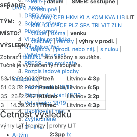
kolo
|
datum
|
SMĚR:
sestupně
|
SEŘADIT:
DRFG Arena
vzestupně
|
DRFG Arena
všechny
CEB
HKM
KLA
KOM
KVA
LIB
LIT
TÝM:
Schéma tribun
MBL
OLO
PCE
PLZ
SPA
TRI
VIT
ZLN
Plánek areny
MÍSTO:
všude
|
doma
|
venku
|
Virtuální prohlídka
všechny
|
remízy
|
výhry v prodl.
|
VÝSLEDKY:
Návštěvní řád
nájezdy
|
prodl. nebo náj.
|
s nulou
|
Veřejné bruslení
Zobrazit
tabulku
této sezóny a soutěže.
PRESS: pro novináře
Tučně je vyznačen tým soupeře.
Rozpis ledové plochy
53
18.02.2022
Plzeň
Litvínov
4:3p
Vstupenky
Permanentky 18/19
51
03.02.2022
Pardubice
Litvínov
6:5p
Přípravná utkání 18/19
35
26.12.2021
Kladno
Litvínov
3:2p
Vstupenky 18/19
3
14.09.2021
Třinec
Litvínov
4:3p
Uvolňování míst
Četnost výsledků
Zvýhodněné
výhry LIT |
remízy |
prohry LIT
On-line
2:3pp
1x
A-tým