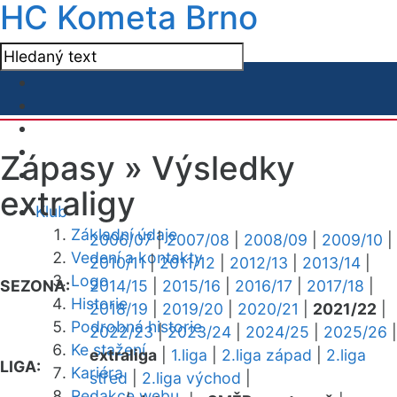
HC Kometa Brno
Zápasy »
Výsledky
extraligy
Klub
Základní údaje
2006/07
|
2007/08
|
2008/09
|
2009/10
|
Vedení a kontakty
2010/11
|
2011/12
|
2012/13
|
2013/14
|
Logo
SEZONA:
2014/15
|
2015/16
|
2016/17
|
2017/18
|
Historie
2018/19
|
2019/20
|
2020/21
|
2021/22
|
Podrobná historie
2022/23
|
2023/24
|
2024/25
|
2025/26
|
Ke stažení
extraliga
|
1.liga
|
2.liga západ
|
2.liga
LIGA:
Kariéra
střed
|
2.liga východ
|
Redakce webu