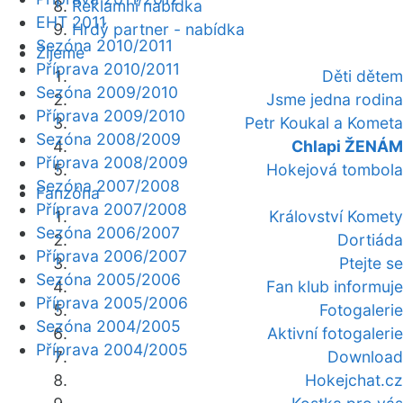
Reklamní nabídka
EHT 2011
Hrdý partner - nabídka
Sezóna 2010/2011
Žijeme
Příprava 2010/2011
Děti dětem
Sezóna 2009/2010
Jsme jedna rodina
Příprava 2009/2010
Petr Koukal a Kometa
Sezóna 2008/2009
Chlapi ŽENÁM
Příprava 2008/2009
Hokejová tombola
Sezóna 2007/2008
Fanzóna
Příprava 2007/2008
Království Komety
Sezóna 2006/2007
Dortiáda
Příprava 2006/2007
Ptejte se
Sezóna 2005/2006
Fan klub informuje
Příprava 2005/2006
Fotogalerie
Sezóna 2004/2005
Aktivní fotogalerie
Příprava 2004/2005
Download
Hokejchat.cz