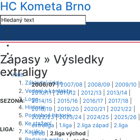
HC Kometa Brno
Zápasy »
Výsledky
extraligy
Klub
Základní údaje
2006/07
|
2007/08
|
2008/09
|
2009/10
|
Vedení a kontakty
2010/11
|
2011/12
|
2012/13
|
2013/14
|
Logo
SEZONA:
2014/15
|
2015/16
|
2016/17
|
2017/18
|
Historie
2018/19
|
2019/20
|
2020/21
|
2021/22
|
Podrobná historie
2022/23
|
2023/24
|
2024/25
|
2025/26
|
Ke stažení
extraliga
|
1.liga
|
2.liga západ
|
2.liga
LIGA:
Kariéra
střed
|
2.liga východ
|
Redakce webu