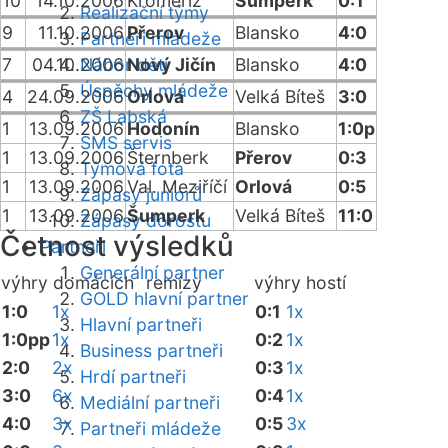
10
14.10.2006
Kroměříž
Šumperk
0:1
Realizační týmy
9
11.10.2006
Přerov
Blansko
4:0
Partneři mládeže
7
04.10.2006
Nábor dětí
Nový Jičín
Blansko
4:0
Úspěchy mládeže
4
24.09.2006
Orlová
Velká Bíteš
3:0
ZŠ Labská
1
13.09.2006
Hodonín
Blansko
1:0p
SMS servis
1
13.09.2006
Šternberk
Přerov
0:3
Týmová fota
1
13.09.2006
Val. Meziříčí
Orlová
0:5
Zápasy juniorů
1
13.09.2006
Šumperk
Velká Bíteš
11:0
Zápasy dorostu
Četnost výsledků
Partneři
Generální partner
výhry domácích
remízy
výhry hostí
GOLD hlavní partner
1:0
1x
0:1
1x
Hlavní partneři
1:0pp
1x
0:2
1x
Business partneři
2:0
2x
0:3
1x
Hrdí partneři
3:0
6x
0:4
1x
Mediální partneři
4:0
3x
0:5
3x
Partneři mládeže