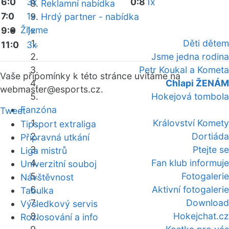
6:0
3x
0:8
1x
Reklamní nabídka
7:0
1x
Hrdý partner - nabídka
Žijeme
9:0
1x
Děti dětem
11:0
3x
Jsme jedna rodina
Petr Koukal a Kometa
Vaše připomínky k této stránce uvítáme na
Chlapi ŽENÁM
webmaster
@esports.cz.
Hokejová tombola
Fanzóna
Tweet
Království Komety
Tipsport extraliga
Dortiáda
Přípravná utkání
Ptejte se
Liga mistrů
Fan klub informuje
Univerzitní souboj
Fotogalerie
Návštěvnost
Aktivní fotogalerie
Tabulka
Download
Výsledkový servis
Hokejchat.cz
Rozlosování a info