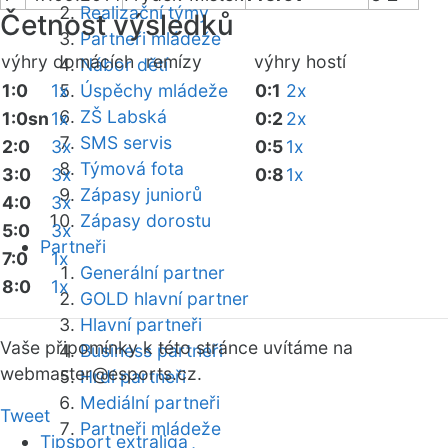
Realizační týmy
Četnost výsledků
Partneři mládeže
výhry domácích
remízy
výhry hostí
Nábor dětí
1:0
1x
Úspěchy mládeže
0:1
2x
ZŠ Labská
1:0sn
1x
0:2
2x
SMS servis
2:0
3x
0:5
1x
Týmová fota
3:0
3x
0:8
1x
Zápasy juniorů
4:0
3x
Zápasy dorostu
5:0
3x
Partneři
7:0
1x
Generální partner
8:0
1x
GOLD hlavní partner
Hlavní partneři
Vaše připomínky k této stránce uvítáme na
Business partneři
webmaster
@esports.cz.
Hrdí partneři
Mediální partneři
Tweet
Partneři mládeže
Tipsport extraliga