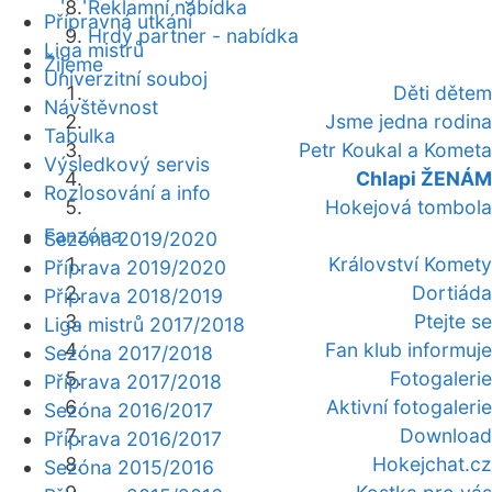
Reklamní nabídka
Přípravná utkání
Hrdý partner - nabídka
Liga mistrů
Žijeme
Univerzitní souboj
Děti dětem
Návštěvnost
Jsme jedna rodina
Tabulka
Petr Koukal a Kometa
Výsledkový servis
Chlapi ŽENÁM
Rozlosování a info
Hokejová tombola
Fanzóna
Sezóna 2019/2020
Království Komety
Příprava 2019/2020
Dortiáda
Příprava 2018/2019
Ptejte se
Liga mistrů 2017/2018
Fan klub informuje
Sezóna 2017/2018
Fotogalerie
Příprava 2017/2018
Aktivní fotogalerie
Sezóna 2016/2017
Download
Příprava 2016/2017
Hokejchat.cz
Sezóna 2015/2016