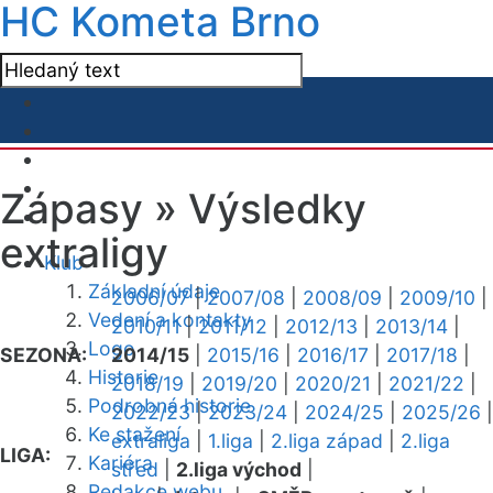
HC Kometa Brno
Zápasy »
Výsledky
extraligy
Klub
Základní údaje
2006/07
|
2007/08
|
2008/09
|
2009/10
|
Vedení a kontakty
2010/11
|
2011/12
|
2012/13
|
2013/14
|
Logo
SEZONA:
2014/15
|
2015/16
|
2016/17
|
2017/18
|
Historie
2018/19
|
2019/20
|
2020/21
|
2021/22
|
Podrobná historie
2022/23
|
2023/24
|
2024/25
|
2025/26
|
Ke stažení
extraliga
|
1.liga
|
2.liga západ
|
2.liga
LIGA:
Kariéra
střed
|
2.liga východ
|
Redakce webu