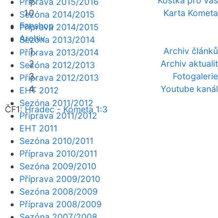
Kostka pro vás
Příprava 2015/2016
Karta Kometa
Sezóna 2014/2015
Fanshop
Příprava 2014/2015
Archiv
Sezóna 2013/2014
Archiv článků
Příprava 2013/2014
Archiv aktualit
Sezóna 2012/2013
Fotogalerie
Příprava 2012/2013
Youtube kanál
EHT 2012
Sezóna 2011/2012
ČF1:
Hradec - Kometa 1:3
Příprava 2011/2012
EHT 2011
Sezóna 2010/2011
Příprava 2010/2011
Sezóna 2009/2010
Příprava 2009/2010
Sezóna 2008/2009
Příprava 2008/2009
Sezóna 2007/2008