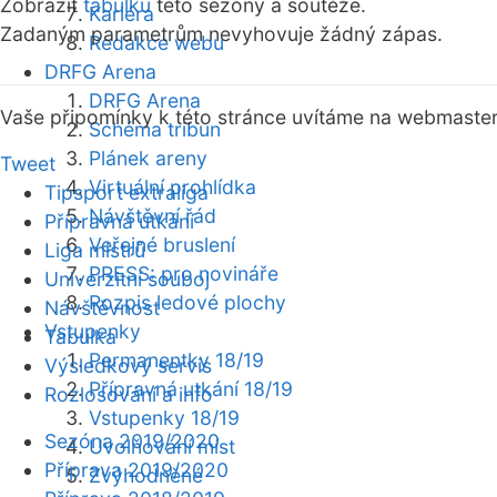
Zobrazit
tabulku
této sezóny a soutěže.
Kariéra
Zadaným parametrům nevyhovuje žádný zápas.
Redakce webu
DRFG Arena
DRFG Arena
Vaše připomínky k této stránce uvítáme na webmaste
Schéma tribun
Plánek areny
Tweet
Virtuální prohlídka
Tipsport extraliga
Návštěvní řád
Přípravná utkání
Veřejné bruslení
Liga mistrů
PRESS: pro novináře
Univerzitní souboj
Rozpis ledové plochy
Návštěvnost
Vstupenky
Tabulka
Permanentky 18/19
Výsledkový servis
Přípravná utkání 18/19
Rozlosování a info
Vstupenky 18/19
Sezóna 2019/2020
Uvolňování míst
Příprava 2019/2020
Zvýhodněné