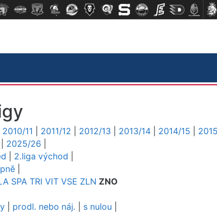
igy
|
2010/11
|
2011/12
|
2012/13
|
2013/14
|
2014/15
|
2015
|
2025/26
|
ed
|
2.liga východ
|
upně
|
LA
SPA
TRI
VIT
VSE
ZLN
ZNO
dy
|
prodl. nebo náj.
|
s nulou
|