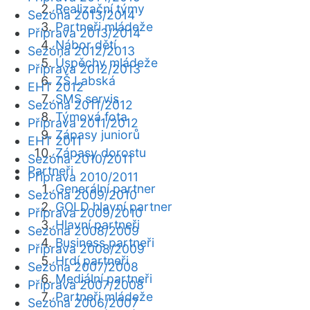
Realizační týmy
Sezóna 2013/2014
Partneři mládeže
Příprava 2013/2014
Nábor dětí
Sezóna 2012/2013
Úspěchy mládeže
Příprava 2012/2013
ZŠ Labská
EHT 2012
SMS servis
Sezóna 2011/2012
Týmová fota
Příprava 2011/2012
Zápasy juniorů
EHT 2011
Zápasy dorostu
Sezóna 2010/2011
Partneři
Příprava 2010/2011
Generální partner
Sezóna 2009/2010
GOLD hlavní partner
Příprava 2009/2010
Hlavní partneři
Sezóna 2008/2009
Business partneři
Příprava 2008/2009
Hrdí partneři
Sezóna 2007/2008
Mediální partneři
Příprava 2007/2008
Partneři mládeže
Sezóna 2006/2007