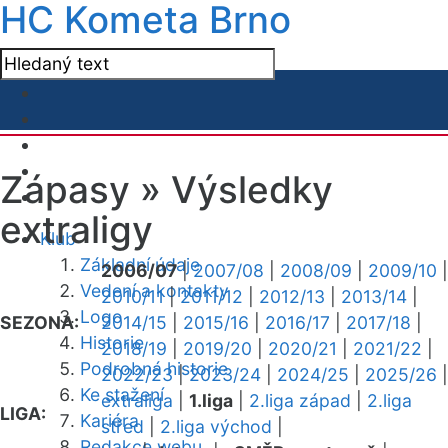
HC Kometa Brno
Zápasy »
Výsledky
extraligy
Klub
Základní údaje
2006/07
|
2007/08
|
2008/09
|
2009/10
|
Vedení a kontakty
2010/11
|
2011/12
|
2012/13
|
2013/14
|
Logo
SEZONA:
2014/15
|
2015/16
|
2016/17
|
2017/18
|
Historie
2018/19
|
2019/20
|
2020/21
|
2021/22
|
Podrobná historie
2022/23
|
2023/24
|
2024/25
|
2025/26
|
Ke stažení
extraliga
|
1.liga
|
2.liga západ
|
2.liga
LIGA:
Kariéra
střed
|
2.liga východ
|
Redakce webu