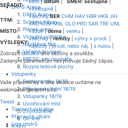
kolo
|
datum
|
SMĚR:
sestupně
|
SEŘADIT:
DRFG Arena
vzestupně
|
DRFG Arena
všechny
BER
CHM
HAV
HBR
HKR
JIH
TÝM:
Schéma tribun
KAD
KOM
MBL
OLO
PRO
SAR
TRE
UNL
Plánek areny
MÍSTO:
všude
|
doma
|
venku
|
Virtuální prohlídka
všechny
|
remízy
|
výhry v prodl.
|
VÝSLEDKY:
Návštěvní řád
nájezdy
|
prodl. nebo náj.
|
s nulou
|
Veřejné bruslení
Zobrazit
tabulku
této sezóny a soutěže.
PRESS: pro novináře
Zadaným parametrům nevyhovuje žádný zápas.
Rozpis ledové plochy
Vstupenky
Permanentky 18/19
Vaše připomínky k této stránce uvítáme na
Přípravná utkání 18/19
webmaster
@esports.cz.
Vstupenky 18/19
Tweet
Uvolňování míst
Tipsport extraliga
Zvýhodněné
Přípravná utkání
On-line
Liga mistrů
A-tým