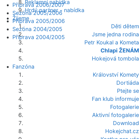
Reklamní nabídka
Příprava 2006/2007
Hrdý partner - nabídka
Sezóna 2005/2006
Žijeme
Příprava 2005/2006
Děti dětem
Sezóna 2004/2005
Jsme jedna rodina
Příprava 2004/2005
Petr Koukal a Kometa
Chlapi ŽENÁM
Hokejová tombola
Fanzóna
Království Komety
Dortiáda
Ptejte se
Fan klub informuje
Fotogalerie
Aktivní fotogalerie
Download
Hokejchat.cz